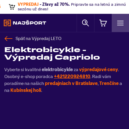
VÝPREDAJ
- Zľavy až 70%
.
Pripravte sa na letnú a zimnú
sezónu už dnes!
Späť na
Výpredaj LETO
Elektrobicykle -
Výpredaj Capriolo
Vyberte si kvalitné
elektrobicykle
za
výpredajové ceny
.
Osobný e-shop poradca
+421220924810
. Radi vám
poradíme na našich
predajniach v Bratislave
,
Trenčíne
a
na
Kubínskej holi
.