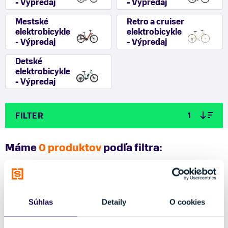
- Výpredaj
- Výpredaj
Mestské
Retro a cruiser
elektrobicykle
elektrobicykle
- Výpredaj
- Výpredaj
Detské
elektrobicykle
- Výpredaj
FILTER
1
Máme
0 produktov
podľa filtra:
Capriolo
Zrušiť celý filter
Súhlas
Detaily
O cookies
Najobľúbenejšie