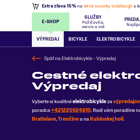
VÝPREDAJ
- Zľavy až 70%
.
Pripravte sa na let
SLUŽBY
PREDA
E-SHOP
Požičovňa,
Najšp
servis a iné
VÝPREDAJ
BICYKLE
ELEKTROBICYKLE
Späť na
Elektrobicykle - Výpredaj
Cestné elektro
Výpredaj
Vyberte si kvalitné
elektrobicykle
za
výpredajov
poradca
+421220924810
. Radi vám poradíme n
Bratislave
,
Trenčíne
a na
Kubínskej holi
.