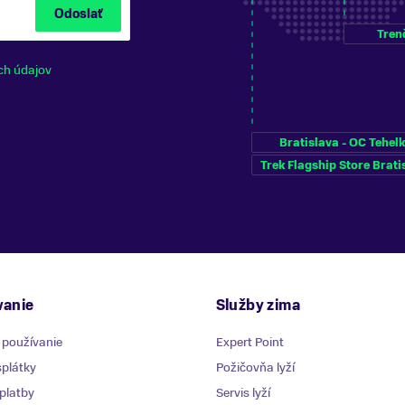
Odoslať
Tren
ch údajov
Bratislava - OC Tehel
Trek Flagship Store Brati
anie
Služby zima
 používanie
Expert Point
plátky
Požičovňa lyží
platby
Servis lyží