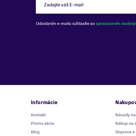
Zadajte váš E-mail
Odoslaním e-mailu súhlasíte so
spracovaním osobný
Informácie
Nakupov
Kontakt
Návody na
Promo akcie
Nákup na s
Blog
Doprava a 