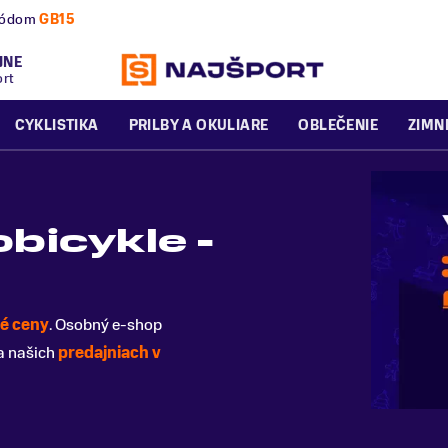
nú a zimnú sezónu už dnes!
JNE
ort
CYKLISTIKA
PRILBY A OKULIARE
OBLEČENIE
ZIMN
bicykle -
é ceny
. Osobný e-shop
a našich
predajniach v