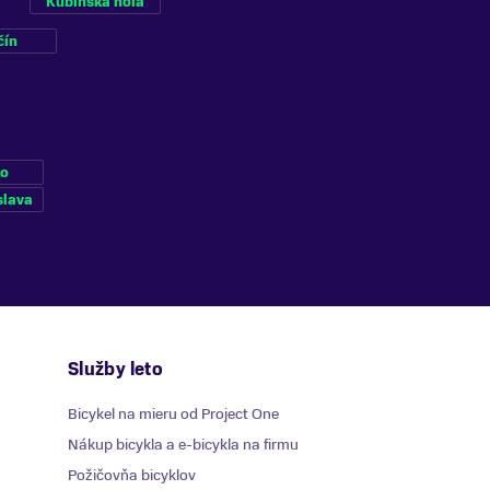
Kubínska hoľa
čín
ko
slava
Služby leto
Bicykel na mieru od Project One
Nákup bicykla a e-bicykla na firmu
Požičovňa bicyklov