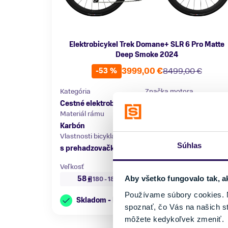
Elektrobicykel Trek Domane+ SLR 6 Pro Matte
Deep Smoke 2024
3999,00 €
8499,00 €
-53 %
Kategória
Značka motora
Cestné elektrobicykle
TQ-HPR50
Materiál rámu
Kapacita batérie
Karbón
360 Wh
Vlastnosti bicykla
Nosnosť
Súhlas
s prehadzovačkou
do 100 kg
Veľkosť
58
Aby všetko fungovalo tak, a
180 - 185 cm
Používame súbory cookies. N
Skladom - Ihneď k odberu
spoznať, čo Vás na našich s
môžete kedykoľvek zmeniť.