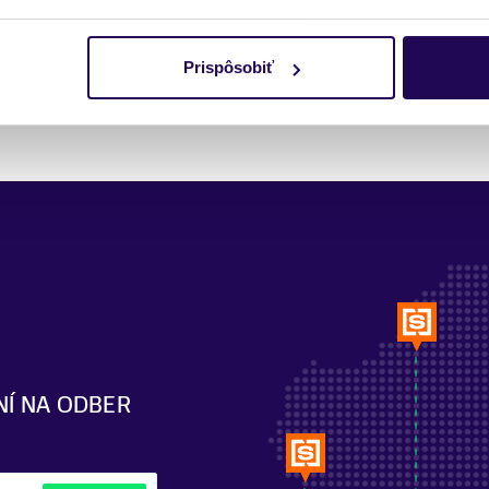
Pozreli ste si 1 z 1 produktov.
Prispôsobiť
NÍ NA ODBER