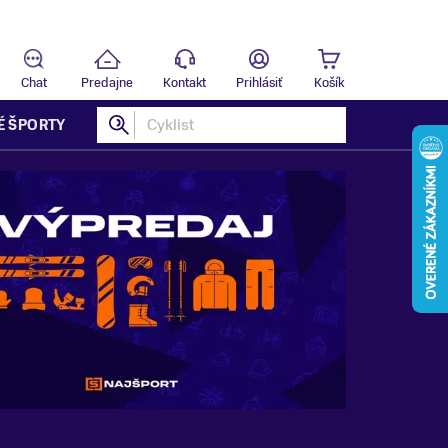
Predajňa
B
Chat
Predajne
Kontakt
Prihlásiť
Košík
É ŠPORTY