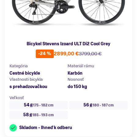
Bicykel Stevens Izoard ULT Di2 Cool Grey
2899,00 €
3799,00 €
-24 %
Kategória
Materiál rámu
Cestné bicykle
Karbón
Vlastnosti bicykla
Nosnosť
s prehadzovačkou
do 150 kg
Veľkosť
54
56
175 - 182 cm
180 - 187 cm
58
185 - 193 cm
Skladom - Ihneď k odberu