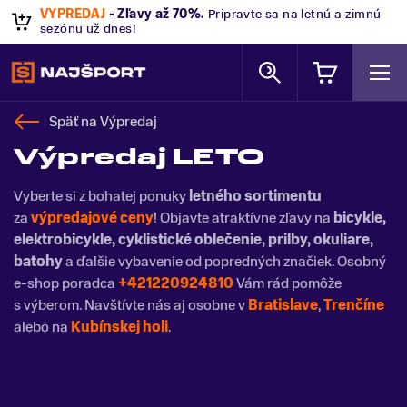
VÝPREDAJ
- Zľavy až 70%
.
Pripravte sa na letnú a zimnú
sezónu už dnes!
Späť na
Výpredaj
Výpredaj LETO
Vyberte si z bohatej ponuky
letného sortimentu
za
výpredajové ceny
! Objavte atraktívne zľavy na
bicykle,
elektrobicykle, cyklistické
oblečenie, prilby, okuliare,
batohy
a ďalšie vybavenie od popredných značiek. Osobný
e-shop poradca
+421220924810
Vám rád pomôže
s výberom. Navštívte nás aj osobne v
Bratislave
,
Trenčíne
alebo na
Kubínskej holi
.