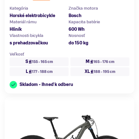
Kategória
Značka motora
Horské elektrobicykle
Bosch
Materiál rámu
Kapacita batérie
Hliník
600 Wh
Vlastnosti bicykla
Nosnosť
s prehadzovačkou
do 150 kg
Veľkosť
S
M
155 - 165 cm
165 - 176 cm
L
XL
177 - 188 cm
188 - 195 cm
Skladom - Ihneď k odberu