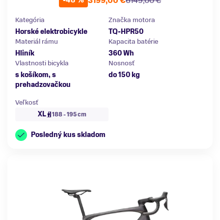
3199,00 €
6149,00 €
-48 %
Kategória
Značka motora
Horské elektrobicykle
TQ-HPR50
Materiál rámu
Kapacita batérie
Hliník
360 Wh
Vlastnosti bicykla
Nosnosť
s košíkom, s
do 150 kg
prehadzovačkou
Veľkosť
XL
188 - 195 cm
Posledný kus skladom