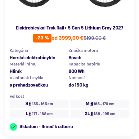
Elektrobicykel Trek Rail+ 5 Gen 5 Lithium Grey 2027
od 3999,00 €
5199,00 €
-23 %
Kategória
Značka motora
Horské elektrobicykle
Bosch
Materiál rámu
Kapacita batérie
Hliník
800 Wh
Vlastnosti bicykla
Nosnosť
s prehadzovačkou
do 150 kg
Veľkosť
S
M
155 - 165 cm
165 - 176 cm
L
XL
177 - 188 cm
188 - 195 cm
Skladom - Ihneď k odberu