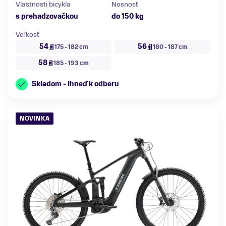
Vlastnosti bicykla
Nosnosť
s prehadzovačkou
do 150 kg
Veľkosť
54
56
175 - 182 cm
180 - 187 cm
58
185 - 193 cm
Skladom - Ihneď k odberu
NOVINKA