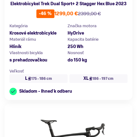
Elektrobicykel Trek Dual Sport+ 2 Stagger Hex Blue 2023
1299,00 €
2399,00 €
-46 %
Kategória
Značka motora
Krosové elektrobicykle
HyDrive
Materiál rámu
Kapacita batérie
Hliník
250 Wh
Vlastnosti bicykla
Nosnosť
s prehadzovačkou
do 150 kg
Veľkosť
L
XL
175 - 186 cm
186 - 197 cm
Skladom - Ihneď k odberu