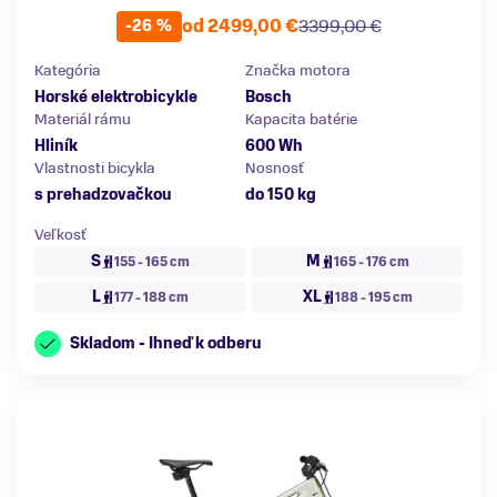
od 2499,00 €
3399,00 €
-26 %
Kategória
Značka motora
Horské elektrobicykle
Bosch
Materiál rámu
Kapacita batérie
Hliník
600 Wh
Vlastnosti bicykla
Nosnosť
s prehadzovačkou
do 150 kg
Veľkosť
S
M
155 - 165 cm
165 - 176 cm
L
XL
177 - 188 cm
188 - 195 cm
Skladom - Ihneď k odberu