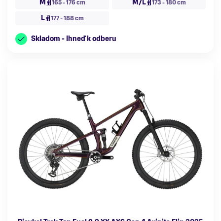
M
M/L
165 - 176 cm
173 - 180 cm
L
177 - 188 cm
Skladom - Ihneď k odberu