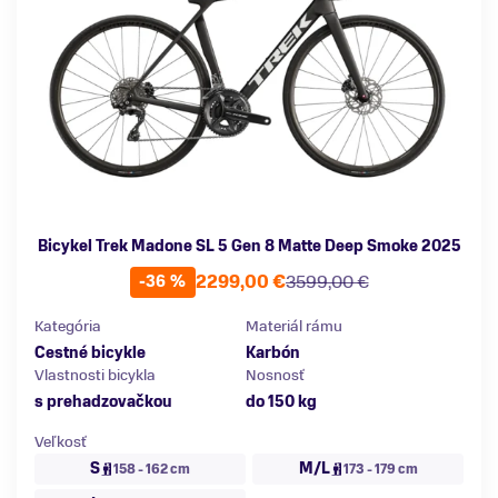
Bicykel Trek Madone SL 5 Gen 8 Matte Deep Smoke 2025
2299,00 €
3599,00 €
-36 %
Kategória
Materiál rámu
Cestné bicykle
Karbón
Vlastnosti bicykla
Nosnosť
s prehadzovačkou
do 150 kg
Veľkosť
S
M/L
158 - 162 cm
173 - 179 cm