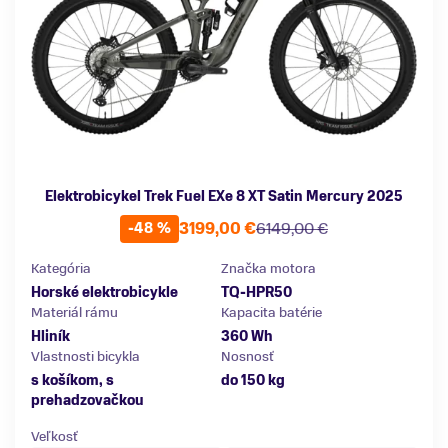
Elektrobicykel Trek Fuel EXe 8 XT Satin Mercury 2025
3199,00 €
6149,00 €
-48 %
Kategória
Značka motora
Horské elektrobicykle
TQ-HPR50
Materiál rámu
Kapacita batérie
Hliník
360 Wh
Vlastnosti bicykla
Nosnosť
s košíkom, s
do 150 kg
prehadzovačkou
Veľkosť