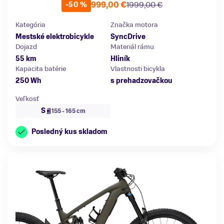
999,00 €
1999,00 €
-50 %
Kategória
Značka motora
Mestské elektrobicykle
SyncDrive
Dojazd
Materiál rámu
55 km
Hliník
Kapacita batérie
Vlastnosti bicykla
250 Wh
s prehadzovačkou
Veľkosť
S
155 - 165 cm
Posledný kus skladom