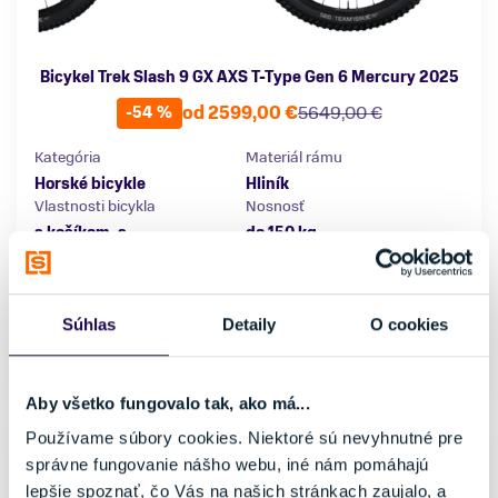
Bicykel Trek Slash 9 GX AXS T-Type Gen 6 Mercury 2025
od 2599,00 €
5649,00 €
-54 %
Kategória
Materiál rámu
Horské bicykle
Hliník
Vlastnosti bicykla
Nosnosť
s košíkom, s
do 150 kg
prehadzovačkou
Veľkosť
L
XL
177 - 188 cm
188 - 195 cm
Súhlas
Detaily
O cookies
Skladom - Ihneď k odberu
Aby všetko fungovalo tak, ako má...
Používame súbory cookies. Niektoré sú nevyhnutné pre
správne fungovanie nášho webu, iné nám pomáhajú
lepšie spoznať, čo Vás na našich stránkach zaujalo, a