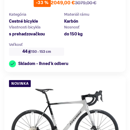
2049,00 €
3079,00 €
-33 %
Kategória
Materiál rámu
Cestné bicykle
Karbón
Vlastnosti bicykla
Nosnosť
s prehadzovačkou
do 150 kg
Veľkosť
44
150 - 153 cm
Skladom - Ihneď k odberu
NOVINKA