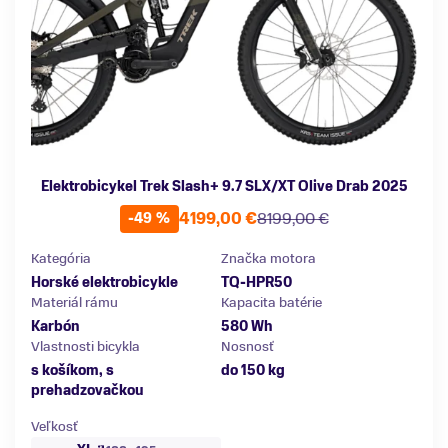
Elektrobicykel Trek Slash+ 9.7 SLX/XT Olive Drab 2025
4199,00 €
8199,00 €
-49 %
Kategória
Značka motora
Horské elektrobicykle
TQ-HPR50
Materiál rámu
Kapacita batérie
Karbón
580 Wh
Vlastnosti bicykla
Nosnosť
s košíkom, s
do 150 kg
prehadzovačkou
Veľkosť