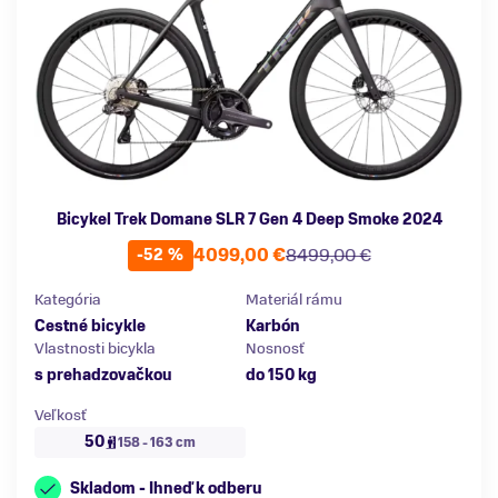
Bicykel Trek Domane SLR 7 Gen 4 Deep Smoke 2024
4099,00 €
8499,00 €
-52 %
Kategória
Materiál rámu
Cestné bicykle
Karbón
Vlastnosti bicykla
Nosnosť
s prehadzovačkou
do 150 kg
Veľkosť
50
158 - 163 cm
Skladom - Ihneď k odberu