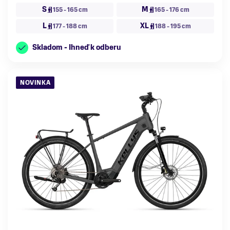
S
M
155 - 165 cm
165 - 176 cm
L
XL
177 - 188 cm
188 - 195 cm
Skladom - Ihneď k odberu
NOVINKA