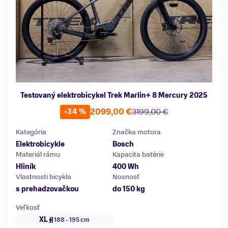
Testovaný elektrobicykel Trek Marlin+ 8 Mercury 2025
2099,00 €
3199,00 €
-34 %
Kategória
Značka motora
Elektrobicykle
Bosch
Materiál rámu
Kapacita batérie
Hliník
400 Wh
Vlastnosti bicykla
Nosnosť
s prehadzovačkou
do 150 kg
Veľkosť
XL
188 - 195 cm