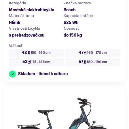
Kategória
Značka motora
Mestské elektrobicykle
Bosch
Materiál rámu
Kapacita batérie
Hliník
625 Wh
Vlastnosti bicykla
Nosnosť
s prehadzovačkou
do 150 kg
Veľkosť
42
47
150 - 160 cm
160 - 170 cm
53
57
175 - 185 cm
180 - 190 cm
Skladom - Ihneď k odberu