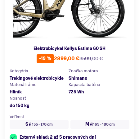
Elektrobicykel Kellys Estima 60 SH
2899,00 €
3599,00 €
-19 %
Kategória
Značka motora
Trekingové elektrobicykle
Shimano
Materiál rámu
Kapacita batérie
Hliník
725 Wh
Nosnosť
do 150 kg
Veľkosť
S
M
155 - 170 cm
165 - 180 cm
Externý sklad: 2 až 5 pracovných dní