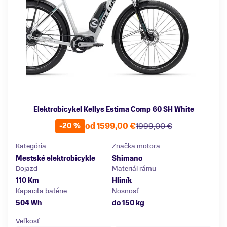
Elektrobicykel Kellys Estima Comp 60 SH White
od 1599,00 €
1999,00 €
-20 %
Kategória
Značka motora
Mestské elektrobicykle
Shimano
Dojazd
Materiál rámu
110 Km
Hliník
Kapacita batérie
Nosnosť
504 Wh
do 150 kg
Veľkosť