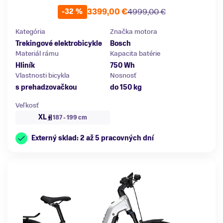
3399,00 €
4999,00 €
-32 %
Kategória
Značka motora
Trekingové elektrobicykle
Bosch
Materiál rámu
Kapacita batérie
Hliník
750 Wh
Vlastnosti bicykla
Nosnosť
s prehadzovačkou
do 150 kg
Veľkosť
XL
187 - 199 cm
Externý sklad: 2 až 5 pracovných dní