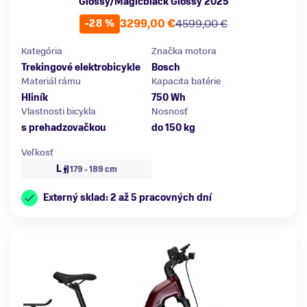
Glossy/Magicblack Glossy 2025
3299,00 €
4599,00 €
-28 %
Kategória
Značka motora
Trekingové elektrobicykle
Bosch
Materiál rámu
Kapacita batérie
Hliník
750 Wh
Vlastnosti bicykla
Nosnosť
s prehadzovačkou
do 150 kg
Veľkosť
L
179 - 189 cm
Externý sklad: 2 až 5 pracovných dní