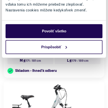
Glossy/Magicblack Glossy 2025
vďaka tomu ich môžeme priebežne zlepšovať.
2499,00 €
4399,00 €
-43 %
Nastavenia cookies môžete kedykoľvek zmeniť.
Kategória
Značka motora
Horské elektrobicykle
Bosch
Materiál rámu
Kapacita batérie
Povoliť všetko
Hliník
625 Wh
Vlastnosti bicykla
Nosnosť
s prehadzovačkou
do 150 kg
Prispôsobiť
Veľkosť
M
L
171 - 181 cm
179 - 189 cm
Skladom - Ihneď k odberu