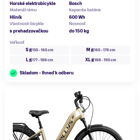
Horské elektrobicykle
Bosch
Materiál rámu
Kapacita batérie
Hliník
600 Wh
Vlastnosti bicykla
Nosnosť
s prehadzovačkou
do 150 kg
Veľkosť
S
M
155 - 165 cm
165 - 176 cm
L
XL
177 - 188 cm
188 - 195 cm
Skladom - Ihneď k odberu