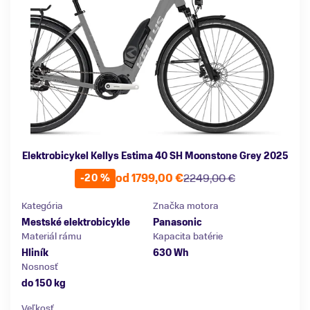
Elektrobicykel Kellys Estima 40 SH Moonstone Grey 2025
od 1799,00 €
2249,00 €
-20 %
Kategória
Značka motora
Mestské elektrobicykle
Panasonic
Materiál rámu
Kapacita batérie
Hliník
630 Wh
Nosnosť
do 150 kg
Veľkosť