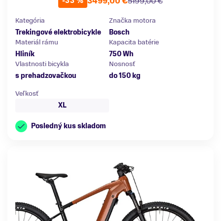
3499,00 €
5199,00 €
-33 %
Kategória
Značka motora
Trekingové elektrobicykle
Bosch
Materiál rámu
Kapacita batérie
Hliník
750 Wh
Vlastnosti bicykla
Nosnosť
s prehadzovačkou
do 150 kg
Veľkosť
XL
Posledný kus skladom