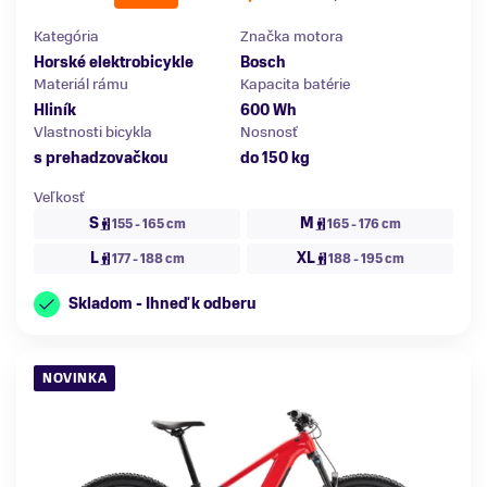
Kategória
Značka motora
Horské elektrobicykle
Bosch
Materiál rámu
Kapacita batérie
Hliník
600 Wh
Vlastnosti bicykla
Nosnosť
s prehadzovačkou
do 150 kg
Veľkosť
S
M
155 - 165 cm
165 - 176 cm
L
XL
177 - 188 cm
188 - 195 cm
Skladom - Ihneď k odberu
NOVINKA