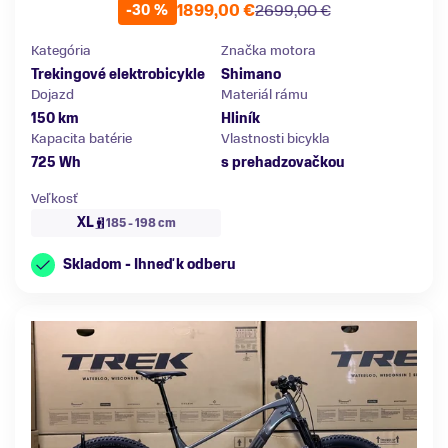
1899,00 €
2699,00 €
-30 %
Kategória
Značka motora
Trekingové elektrobicykle
Shimano
Dojazd
Materiál rámu
150 km
Hliník
Kapacita batérie
Vlastnosti bicykla
725 Wh
s prehadzovačkou
Veľkosť
XL
185 - 198 cm
Skladom - Ihneď k odberu