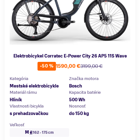
Elektrobicykel Corratec E-Power City 26 AP5 11S Wave
1590,00 €
3199,00 €
-50 %
Kategória
Značka motora
Mestské elektrobicykle
Bosch
Materiál rámu
Kapacita batérie
Hliník
500 Wh
Vlastnosti bicykla
Nosnosť
s prehadzovačkou
do 150 kg
Veľkosť
M
162 - 175 cm