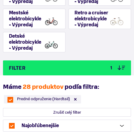
- Výpredaj
- Výpredaj
Mestské
Retro a cruiser
elektrobicykle
elektrobicykle
- Výpredaj
- Výpredaj
Detské
elektrobicykle
- Výpredaj
FILTER
1
Máme
28 produktov
podľa filtra:
Predné odpruženie (Hardtail)
Zrušiť celý filter
Najobľúbenejšie