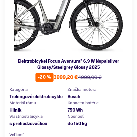
Elektrobicykel Focus Aventura² 6.9 W Nepalsilver
Glossy/Steelgrey Glossy 2025
3999,20 €
4999,00 €
-20 %
Kategória
Značka motora
Trekingové elektrobicykle
Bosch
Materiál rámu
Kapacita batérie
Hliník
750 Wh
Vlastnosti bicykla
Nosnosť
s prehadzovačkou
do 150 kg
Veľkosť