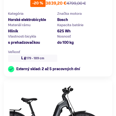
3839,20 €
4799,00 €
-20 %
Kategória
Značka motora
Horské elektrobicykle
Bosch
Materiál rámu
Kapacita batérie
Hliník
625 Wh
Vlastnosti bicykla
Nosnosť
s prehadzovačkou
do 100 kg
Veľkosť
L
179 - 189 cm
Externý sklad: 2 až 5 pracovných dní