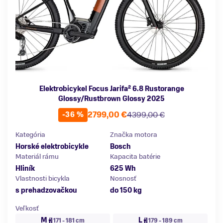
Elektrobicykel Focus Jarifa² 6.8 Rustorange
Glossy/Rustbrown Glossy 2025
2799,00 €
4399,00 €
-36 %
Kategória
Značka motora
Horské elektrobicykle
Bosch
Materiál rámu
Kapacita batérie
Hliník
625 Wh
Vlastnosti bicykla
Nosnosť
s prehadzovačkou
do 150 kg
Veľkosť
M
L
171 - 181 cm
179 - 189 cm