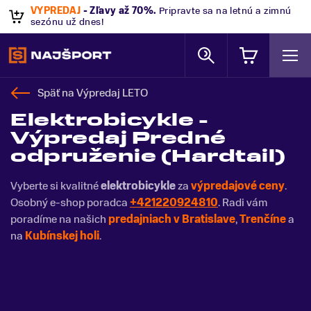
VÝPREDAJ
- Zľavy až 70%
.
Pripravte sa na letnú a zimnú
sezónu už dnes!
Späť na
Výpredaj LETO
Elektrobicykle -
Výpredaj Predné
odpruženie (Hardtail)
Vyberte si kvalitné
elektrobicykle
za
výpredajové ceny
.
Osobný e-shop poradca
+421220924810
. Radi vám
poradíme na našich
predajniach v Bratislave
,
Trenčíne
a
na
Kubínskej holi
.