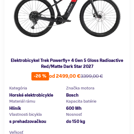
Elektrobicykel Trek Powerfly+ 4 Gen 5 Gloss Radioactive
Red/Matte Dark Star 2027
od 2499,00 €
3399,00 €
-26 %
Kategória
Značka motora
Horské elektrobicykle
Bosch
Materiál rámu
Kapacita batérie
Hliník
600 Wh
Vlastnosti bicykla
Nosnosť
s prehadzovačkou
do 150 kg
Veľkosť