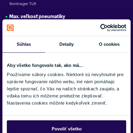
Bontrager TLR
Max. veľkosť pneumatiky
Rám: 29 x 2,50", Vidlica:Pozri výrobca
Batéria
TQ 360 Wh
Súhlas
Detaily
O cookies
Počítač
LED displej TQ s rozhraním Bluetooth a pripojením ANT+
Aby všetko fungovalo tak, ako má...
Používame súbory cookies. Niektoré sú nevyhnutné pre
Motor
správne fungovanie nášho webu, iné nám pomáhajú
TQ-HPR50, 50 Nm, maximálny trvalý menovitý výkon 250 W,
špičkový výkon 300 W
lepšie spoznať, čo Vás na našich stránkach zaujalo, a
vďaka tomu ich môžeme priebežne zlepšovať.
Radiaca páčka
Nastavenia cookies môžete kedykoľvek zmeniť.
Shimano XT M8100, 12-rýchlostné
Zadná prehadzovačka
Shimano XT M8100, dlhá klietka
Povoliť všetko