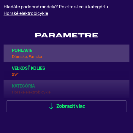
Hľadáte podobné modely? Pozrite si celú kategóriu
Horské elektrobicykle
PARAMETRE
POHLAVIE
Dámske
,
Pánske
VEĽKOSŤ KOLIES
29"
KATEGÓRIA
Horské elektrobicykle
ODPRUŽENIE
Zobraziť viac
Celoodpružené
FARBA
Modrá