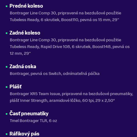
Trek
Predné koleso
Bontrager Line Comp 30, pripravené na bezdušové použitie
Zobraziť menej
Tubeless Ready, 6 skrutiek, Boost110, pevná os 15 mm, 29"
Zadné koleso
Bontrager Line Comp 30, pripravené na bezdušové použitie
Tubeless Ready, Rapid Drive 108, 6 skrutiek, Boost148, pevná os
12 mm, 29"
Zadná oska
Bontrager, pevná os Switch, odnímateľná páčka
Plášť
Bontrager XR5 Team Issue, pripravené na bezdušové pneumatiky,
plášť Inner Strength, aramidové lôžko, 60 tpi, 29 x 2,50“
Časť pneumatiky
Tmel Bontrager TLR, 6 oz
Ráfikový pás