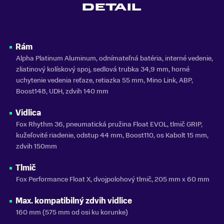
DETAIL
MATERIÁL RÁMU
Hliník
ODNÍMATEĽNÁ BATÉRIA
Rám
Áno
Alpha Platinum Aluminum, odnímateľná batéria, interné vedenie,
zliatinový kolískový spoj, sedlová trubka 34,9 mm, horné
KAPACITA BATÉRIE
uchytenie vedenia reťaze, retiazka 55 mm, Mino Link, ABP,
360 Wh
Boost148, UDH, zdvih 140 mm
ZNAČKA MOTORA
TQ-HPR50
Vidlica
Fox Rhythm 36, pneumatická pružina Float EVOL, tlmič GRIP,
VLASTNOSTI BICYKLA
kužeľovité riadenie, odstup 44 mm, Boost110, os Kabolt 15 mm,
s košíkom, s prehadzovačkou
zdvih 150mm
NOSNOSŤ
Tlmič
do 150 kg
Fox Performance Float X, dvojpolohový tlmič, 205 mm x 60 mm
SEZÓNA
Max. kompatibilný zdvih vidlice
2025
160 mm (575 mm od osi ku korunke)
ZNAČKA