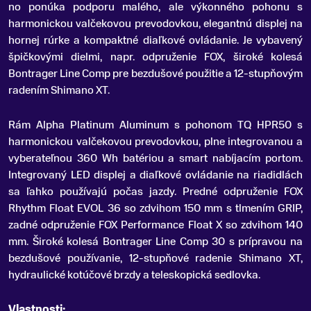
no ponúka podporu malého, ale výkonného pohonu s
harmonickou valčekovou prevodovkou, elegantnú displej na
hornej rúrke a kompaktné diaľkové ovládanie. Je vybavený
špičkovými dielmi, napr. odpruženie FOX, široké kolesá
Bontrager Line Comp pre bezdušové použitie a 12-stupňovým
radením Shimano XT.
Rám Alpha Platinum Aluminum s pohonom TQ HPR50 s
harmonickou valčekovou prevodovkou, plne integrovanou a
vyberateľnou 360 Wh batériou a smart nabíjacím portom.
Integrovaný LED displej a diaľkové ovládanie na riadidlách
sa ľahko používajú počas jazdy. Predné odpruženie FOX
Rhythm Float EVOL 36 so zdvihom 150 mm s tlmením GRIP,
zadné odpruženie FOX Performance Float X so zdvihom 140
mm. Široké kolesá Bontrager Line Comp 30 s prípravou na
bezdušové používanie, 12-stupňové radenie Shimano XT,
hydraulické kotúčové brzdy a teleskopická sedlovka.
Vlastnosti: