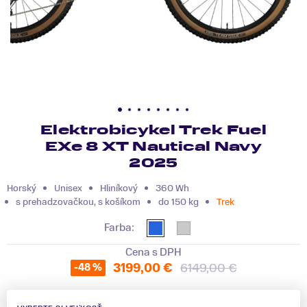
Elektrobicykel Trek Fuel
EXe 8 XT Nautical Navy
2025
Horský
Unisex
Hliníkový
360 Wh
s prehadzovačkou, s košíkom
do 150 kg
Trek
Farba:
Cena s DPH
3199,00 €
6149,00 €
-48 %