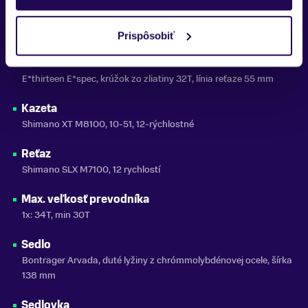
Kľuka
E*thirteen E*spec Plus, dĺžka 165 mm
Prispôsobiť
Krúžok reťaze
E*thirteen E*spec, krúžok zo zliatiny 32T, línia reťaze 55 mm
Kazeta
Shimano XT M8100, 10-51, 12-rýchlostné
Reťaz
Shimano SLX M7100, 12 rychlostí
Max. veľkosť prevodníka
1x: 34T, min 30T
Sedlo
Bontrager Arvada, duté lyžiny z chrómmolybdénovej ocele, šírka
138 mm
Sedlovka