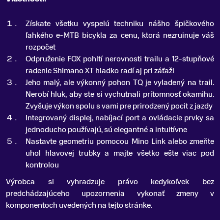
Získate všetku vyspelú techniku nášho špičkového
ľahkého e-MTB bicykla za cenu, ktorá nezruinuje váš
rozpočet
Odpruženie FOX pohltí nerovnosti trailu a 12-stupňové
radenie Shimano XT hladko radí aj pri záťaži
Jeho malý, ale výkonný pohon TQ je vyladený na trail.
Nerobí hluk, aby ste si vychutnali prítomnosť okamihu.
Zvyšuje výkon spolu s vami pre prirodzený pocit z jazdy
Integrovaný displej, nabíjací port a ovládacie prvky sa
jednoducho používajú, sú elegantné a intuitívne
Nastavte geometriu pomocou Mino Link alebo zmeňte
uhol hlavovej trubky a majte všetko ešte viac pod
kontrolou
Výrobca si vyhradzuje právo kedykoľvek bez
predchádzajúceho upozornenia vykonať zmeny v
komponentoch uvedených na tejto stránke.