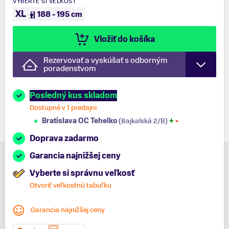
VYBERTE SI VEĽKOSŤ
XL
188 - 195 cm
Vložiť do košíka
Rezervovať a vyskúšať s odborným
poradenstvom
Posledný kus skladom
Dostupné v 1 predajni
Bratislava OC Tehelko
(Bajkalská 2/B)
+
-
Doprava zadarmo
Garancia najnižšej ceny
Vyberte si správnu veľkosť
Otvoriť veľkostnú tabuľku
Garancia najnižšej ceny