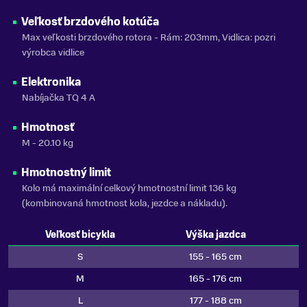
Veľkosť brzdového kotúča
Max veľkosti brzdového rotora - Rám: 203mm, Vidlica: pozri
výrobca vidlice
Elektronika
Nabíjačka TQ 4 A
Hmotnosť
M - 20.10 kg
Hmotnostný limit
Kolo má maximální celkový hmotnostní limit 136 kg
(kombinovaná hmotnost kola, jezdce a nákladu).
Veľkosť bicykla
Výška jazdca
S
155 - 165 cm
M
165 - 176 cm
L
177 - 188 cm