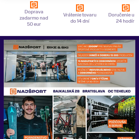
Doprava
Vrátenie tovaru
Doručenie už 
zadarmo nad
do 14 dní
24 hodín
50 eur