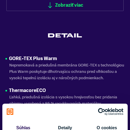
FARBA
Zobraziť viac
Čierna
VHODNÉ NA
Snowboarding
DETAIL
ZNAČKA
Burton
Zobraziť menej
GORE-TEX Plus Warm
Nepremokavá a priedušná membrána GORE-TEX s technológiou
Plus Warm poskytuje dlhotrvajúcu ochranu pred vlhkosťou a
vysokú tepelnú izoláciu aj v náročných podmienkach.
ThermacoreECO
Ľahká, priedušná izolácia s vysokou hrejivosťou bez pridania
objemu, vyrobená z 95 % recyklovaných materiálov.
Screen Grab®
Technológia na palci a dlani umožňuje ovládanie dotykovej
Súhlas
Detaily
O cookies
obrazovky bez vyzúvania rukavíc.