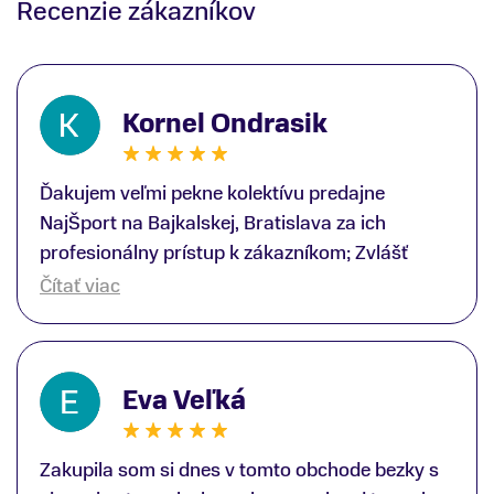
Recenzie zákazníkov
Kornel Ondrasik
Ďakujem veľmi pekne kolektívu predajne
NajŠport na Bajkalskej, Bratislava za ich
profesionálny prístup k zákazníkom; Zvlášť
ďakujem špecialistovi Martinovi Gunišovi za
Čítať viac
jeho odbornú pomoc pri kúpe nových lyží a
lyžiarskej obuvi, ako aj prilby.. všetko značka
Atomic; Pán Martin Guniš mi svojou
Eva Veľká
odbornosťou otvoril nové obzory a dozvedel
som sa, vďaka jeho profesionálnemu prístupu k
zákazníkovi, up-to-date informácie o nových
Zakupila som si dnes v tomto obchode bezky s
trendoch v lyžiarských technológiách; Z