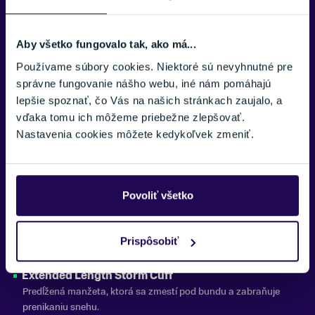
Vyberateľná vložka
Odnímateľná vnútorná rukavica zvyšuje variabilitu použitia a
Aby všetko fungovalo tak, ako má...
tepelný komfort.
Používame súbory cookies. Niektoré sú nevyhnutné pre
správne fungovanie nášho webu, iné nám pomáhajú
Vyberateľný pútko na zápästie
lepšie spoznať, čo Vás na našich stránkach zaujalo, a
Zabraňuje strate rukavíc a uľahčuje ich manipuláciu počas
vďaka tomu ich môžeme priebežne zlepšovať.
prestávok.
Nastavenia cookies môžete kedykoľvek zmeniť.
DRYRIDE 2-Layer
Dvojvrstvový vonkajší materiál s vysokou odolnosťou voči vetru,
snehu a vlhkosti.
Povoliť všetko
Brushed Microfiber Lining
Jemná česaná mikrovláknová podšívka pre príjemný pocit a
Prispôsobiť
dodatočnú hrejivosť.
Extended Length Storm Cuff
Predĺžená manžeta, ktorá sa zmestí pod bundu a zabraňuje
prenikaniu snehu.