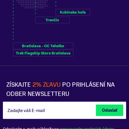
Kubínska hoľa
Trenčín
Bratislava - OC Tehelko
Trek Flagship Store Bratislava
ZÍSKAJTE
2% ZĽAVU
PO PRIHLÁSENÍ NA
ODBER NEWSLETTERU
Zadajte váš E-mail
Odoslať
Odoslaním e-mailu súhlasíte so
spracovaním osobných údajov