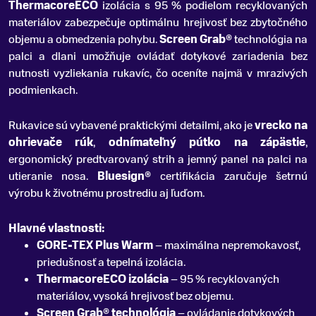
ThermacoreECO
izolácia s 95 % podielom recyklovaných
materiálov zabezpečuje optimálnu hrejivosť bez zbytočného
objemu a obmedzenia pohybu.
Screen Grab®
technológia na
palci a dlani umožňuje ovládať dotykové zariadenia bez
nutnosti vyzliekania rukavíc, čo oceníte najmä v mrazivých
podmienkach.
Rukavice sú vybavené praktickými detailmi, ako je
vrecko na
ohrievače rúk
,
odnímateľný pútko na zápästie
,
ergonomický predtvarovaný strih a jemný panel na palci na
utieranie nosa.
Bluesign®
certifikácia zaručuje šetrnú
výrobu k životnému prostrediu aj ľuďom.
Hlavné vlastnosti:
GORE-TEX Plus Warm
– maximálna nepremokavosť,
priedušnosť a tepelná izolácia.
ThermacoreECO izolácia
– 95 % recyklovaných
materiálov, vysoká hrejivosť bez objemu.
Screen Grab® technológia
– ovládanie dotykových