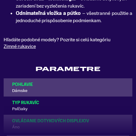
zariadení bez vyzlečenia rukavíc.
Odnímateľná vložka a pútko
– všestranné použitie a
jednoduché prispôsobenie podmienkam.
Hľadáte podobné modely? Pozrite si celú kategóriu
Zimné rukavice
PARAMETRE
POHLAVIE
Dámske
TYP RUKAVÍC
Palčiaky
OVLÁDANIE DOTYKOVÝCH DISPLEJOV
Áno