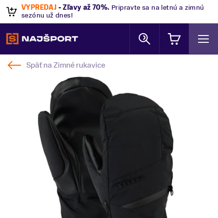
VÝPREDAJ
- Zľavy až 70%
.
Pripravte sa na letnú a zimnú
sezónu už dnes!
Späť na
Zimné rukavice