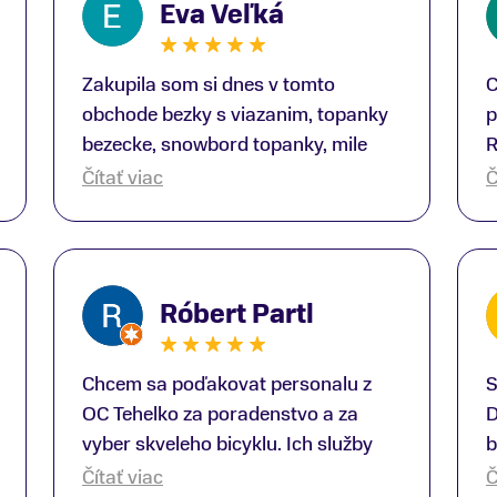
Eva Veľká
Zakupila som si dnes v tomto
C
obchode bezky s viazanim, topanky
p
bezecke, snowbord topanky, mile
R
prekvapenie ako Peter, ktory nas
b
Čítať viac
Č
obsluhoval mal prehlad, poradil nam
s
super. Za mna velmi mila obsluha,
V
dakujeme Eva zo Serede
a
o
Róbert Partl
E
Chcem sa poďakovat personalu z
S
OC Tehelko za poradenstvo a za
D
vyber skveleho bicyklu. Ich služby
b
rad využijem zas rad znovu.
p
Čítať viac
Č