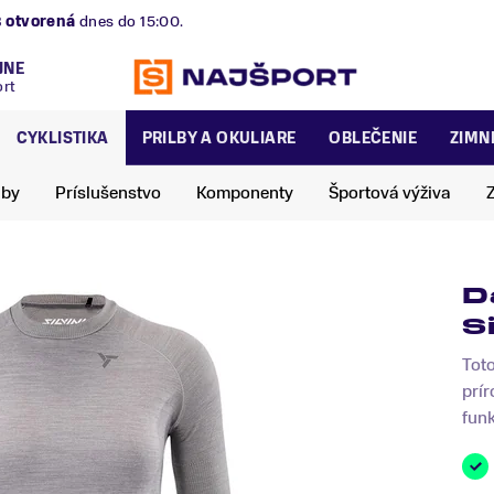
B
otvorená
dnes do 15:00.
JNE
ort
CYKLISTIKA
PRILBY A OKULIARE
OBLEČENIE
ZIMN
lby
Príslušenstvo
Komponenty
Športová výživa
D
S
Toto
prír
funk