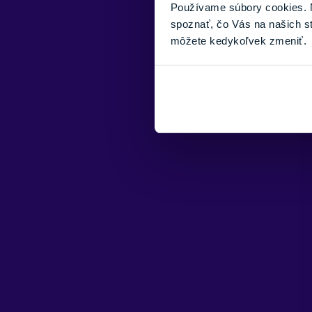
Používame súbory cookies. N
spoznať, čo Vás na našich s
môžete kedykoľvek zmeniť.