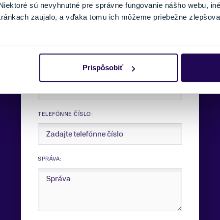
iektoré sú nevyhnutné pre správne fungovanie nášho webu, in
tránkach zaujalo, a vďaka tomu ich môžeme priebežne zlepšova
VAŠE MENO:
Prispôsobiť
E-MAIL:
TELEFÓNNE ČÍSLO:
SPRÁVA: