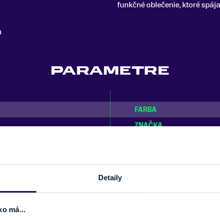
funkčné oblečenie, ktoré spája
u
PARAMETRE
FARBA
ZNAČKA
Detaily
Potrebujete viac informácii?
ko má...
Sme tu pre vás.