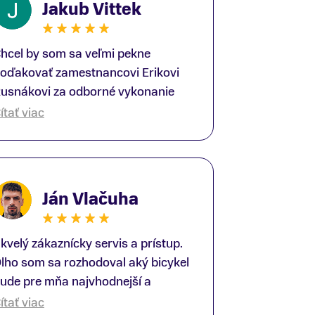
Jakub Vittek
hcel by som sa veľmi pekne
oďakovať zamestnancovi Erikovi
usnákovi za odborné vykonanie
ike-fittingu. Je to super človek na
ítať viac
právnom mieste a veľký odborník.
šetko patrične vysvetlil do detailov
 lajckou rečou. Na všetky moje
tázky odpovedal bez zaváhania.
Ján Vlačuha
šte raz ďakujem.
kvelý zákaznícky servis a prístup.
lho som sa rozhodoval aký bicykel
ude pre mňa najvhodnejší a
redajňu som navštívil viac krát.
ítať viac