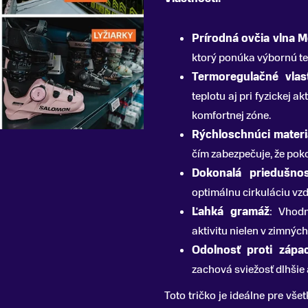
Prírodná ovčia vlna M
ktorý ponúka výbornú te
Termoregulačné vlas
teplotu aj pri fyzickej a
komfortnej zóne.
Rýchloschnúci materi
čím zabezpečuje, že pok
Dokonalá priedušno
optimálnu cirkuláciu vzd
Ľahká gramáž
: Vhod
aktivitu nielen v zimný
Odolnosť proti zápa
zachová sviežosť dlhšie 
Toto tričko je ideálne pre vše