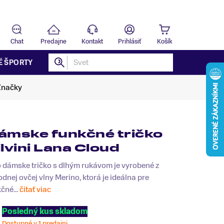
Predajňa
T
Chat
Predajne
Kontakt
Prihlásiť
Košík
É ŠPORTY
Značky
ámske funkčné tričko
ilvini Lana Cloud
 dámske tričko s dlhým rukávom je vyrobené z
odnej ovčej vlny Merino, ktorá je ideálna pre
čné...
čitať viac
Posledný kus skladom
Dostupné v 1 predajni