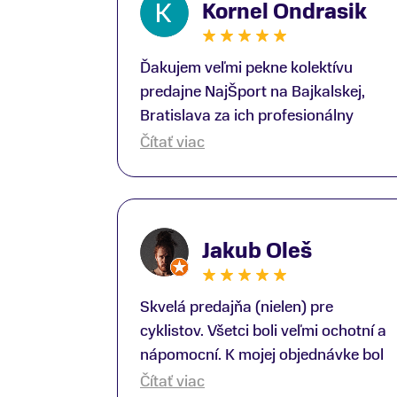
Kornel Ondrasik
Ďakujem veľmi pekne kolektívu
predajne NajŠport na Bajkalskej,
Bratislava za ich profesionálny
prístup k zákazníkom; Zvlášť
Čítať viac
ďakujem špecialistovi Martinovi
Gunišovi za jeho odbornú pomoc pri
kúpe nových lyží a lyžiarskej obuvi,
ako aj prilby.. všetko značka Atomic;
Jakub Oleš
Pán Martin Guniš mi svojou
odbornosťou otvoril nové obzory a
dozvedel som sa, vďaka jeho
Skvelá predajňa (nielen) pre
profesionálnemu prístupu k
cyklistov. Všetci boli veľmi ochotní a
zákazníkovi, up-to-date informácie o
nápomocní. K mojej objednávke bol
nových trendoch v lyžiarských
pridelený Oliver, ktorý mi spravil z
Čítať viac