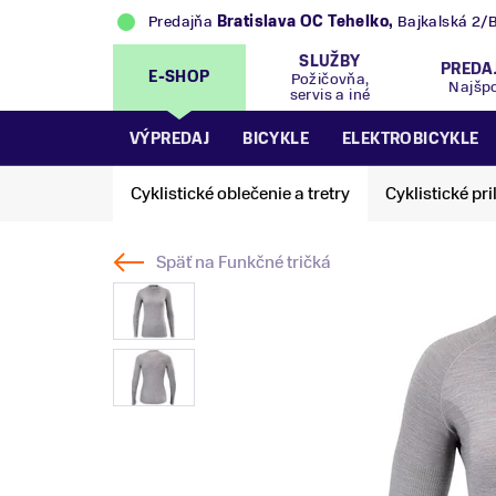
Predajňa
Bratislava OC Tehelko
,
Bajkalská 2/
SLUŽBY
PREDA
E-SHOP
Požičovňa,
Najšp
servis a iné
VÝPREDAJ
BICYKLE
ELEKTROBICYKLE
Cyklistické oblečenie a tretry
Cyklistické pri
Späť na
Funkčné tričká