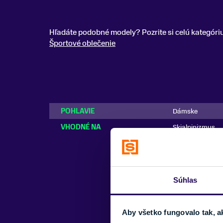
Hľadáte podobné modely? Pozrite si celú kategóri
Športové oblečenie
POHLAVIE
Dámske
VHODNÉ NA
Skialpinizmus
Súhlas
Aby všetko fungovalo tak, a