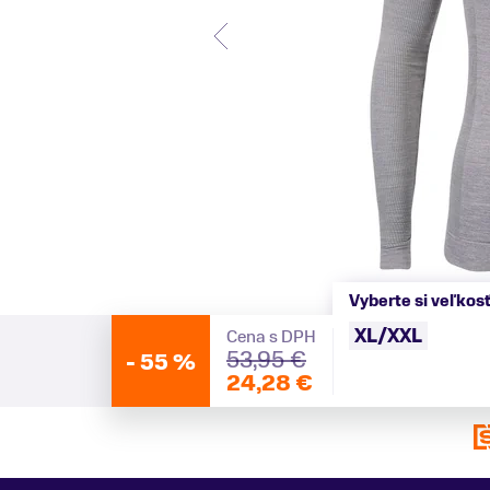
Vyberte si veľkos
XL/XXL
Cena s DPH
53,95 €
-
55 %
24,28 €