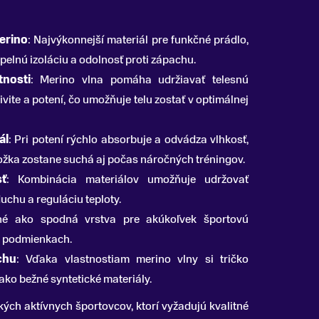
erino
: Najvýkonnejší materiál pre funkčné prádlo,
pelnú izoláciu a odolnosť proti zápachu.
tnosti
: Merino vlna pomáha udržiavať telesnú
ktivite a potení, čo umožňuje telu zostať v optimálnej
ál
: Pri potení rýchlo absorbuje a odvádza vlhkosť,
ožka zostane suchá aj počas náročných tréningov.
sť
: Kombinácia materiálov umožňuje udržovať
uchu a reguláciu teploty.
né ako spodná vrstva pre akúkoľvek športovú
ch podmienkach.
chu
: Vďaka vlastnostiam merino vlny si tričko
ako bežné syntetické materiály.
tkých aktívnych športovcov, ktorí vyžadujú kvalitné