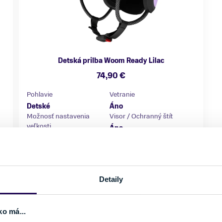
Detská prilba Woom Ready Lilac
74,90 €
Pohlavie
Vetranie
Detské
Áno
Možnosť nastavenia
Visor / Ochranný štít
veľkosti
Áno
Áno
Farba
Značka
Fialová
Woom
Veľkosť
Detaily
XS (46-50 cm)
S (50-53 cm)
Skladom - Ihneď k odberu
ko má...