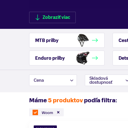
Zobraziť viac
MTB prilby
Cest
Zobraziť menej
Enduro prilby
Dets
Skladová
Cena
dostupnosť
Máme
5 produktov
podľa filtra:
Woom