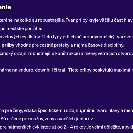
enie
teréne, nakoľko sú robustnejšie. Tvar prilby kryje väčšiu časť hlav
 po mestské použitie.
avelových cyklistov. Tieto typy prilieb sú aerodynamický tvarova
 prilby
vhodné pre cestné preteky a najmä časové disciplíny.
ifický dizajn, robustnejšiu konštrukciu a menej vetracích otvorov.
márne na enduro, downhill či trail. Tieto prilby poskytujú maxim
ä pre ženy, vďaka špecifickému dizajnu, inému tvaru hlavy a menš
-
Sú určené pre mužov, ženy a väčších juniorov.
re najmenších cyklistov už od 2 - 4 rokov. Je veľmi dôležité, aby de