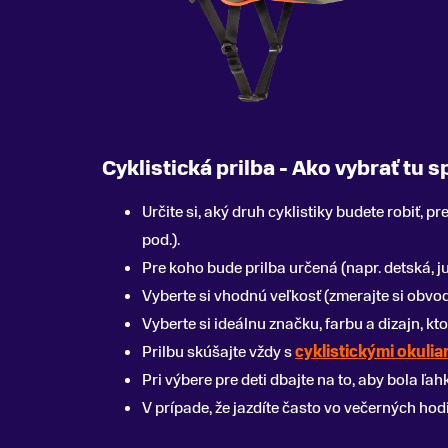
Cyklistická prilba - Ako vybrať tu 
Určite si, aký druh cyklistiky budete robiť, p
pod.).
Pre koho bude prilba určená (napr. detská, 
Vyberte si vhodnú veľkosť (zmerajte si obvod h
Vyberte si ideálnu značku, farbu a dizajn, kt
Prilbu skúšajte vždy s
cyklistickými okulia
Pri výbere pre deti dbajte na to, aby bola ľ
V prípade, že jazdíte často vo večerných h