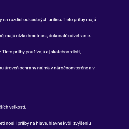
y na rozdiel od cestných prilieb. Tieto prilby majú
né, majú nízku hmotnosť, dokonalé odvetranie.
 Tieto prilby používajú aj skateboardisti,
álnu úroveň ochrany najmä v náročnom teréne a v
ích veľkostí.
ti nosili prilby na hlave, hlavne kvôli zvýšeniu