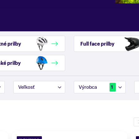
né prilby
Full face prilby
ké prilby
Veľkosť
Výrobca
1