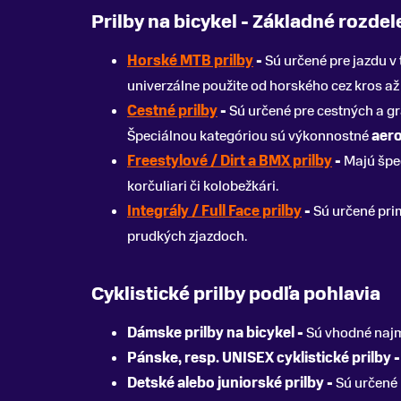
Prilby na bicykel - Základné rozdel
Horské MTB prilby
-
Sú určené pre jazdu v 
univerzálne použite od horského cez kros až
Cestné prilby
-
Sú určené pre cestných a gr
Špeciálnou kategóriou sú výkonnostné
aero
Freestylové / Dirt a BMX prilby
-
Majú špec
korčuliari či kolobežkári.
Integrály / Full Face prilby
-
Sú určené pri
prudkých zjazdoch.
Cyklistické prilby podľa pohlavia
Dámske prilby na bicykel -
Sú vhodné najm
Pánske, resp. UNISEX cyklistické prilby 
Detské alebo juniorské prilby -
Sú určené p