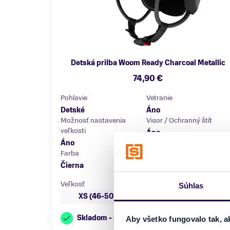
Detská prilba Woom Ready Charcoal Metallic
74,90 €
Pohlavie
Vetranie
Detské
Áno
Možnosť nastavenia
Visor / Ochranný štít
veľkosti
Áno
Áno
Farba
Značka
Čierna
Woom
Veľkosť
Súhlas
XS (46-50 cm)
S (50-53 cm)
Skladom - Ihneď k odberu
Aby všetko fungovalo tak, a