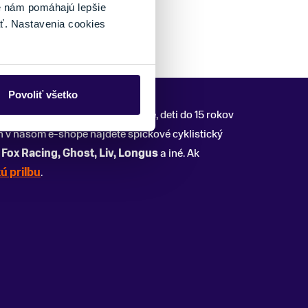
é nám pomáhajú lepšie
ť. Nastavenia cookies
Povoliť všetko
dané zákonom. Len pre informácie, deti do 15 rokov
en v našom e-shope nájdete špičkové cyklistický
 Fox Racing, Ghost, Liv, Longus
a iné. Ak
ú prilbu
.