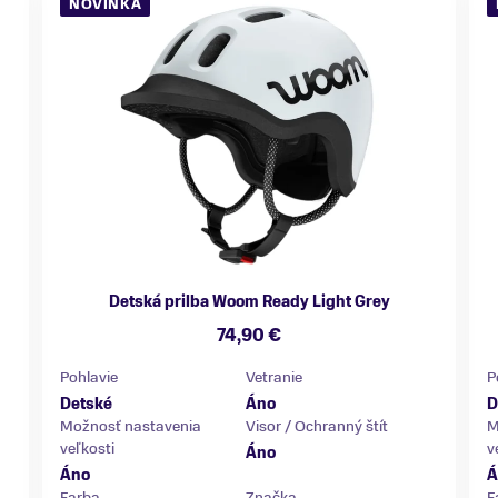
NOVINKA
Detská prilba Woom Ready Light Grey
74,90 €
Pohlavie
Vetranie
P
Detské
Áno
D
Možnosť nastavenia
Visor / Ochranný štít
M
veľkosti
v
Áno
Áno
Á
Farba
Značka
F