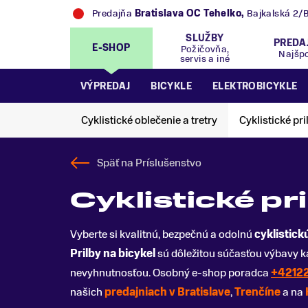
Predajňa
Bratislava OC Tehelko
,
Bajkalská 2/
SLUŽBY
PREDA
E-SHOP
Požičovňa,
Najšp
servis a iné
VÝPREDAJ
BICYKLE
ELEKTROBICYKLE
Cyklistické oblečenie a tretry
Cyklistické pri
Späť na
Príslušenstvo
Cyklistické p
Vyberte si kvalitnú, bezpečnú a odolnú
cyklistick
Prilby na bicykel
sú dôležitou súčasťou výbavy ka
nevyhnutnosťou. Osobný e-shop poradca
+4212
našich
predajniach v Bratislave
,
Trenčíne
a na