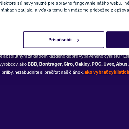
iektoré sú nevyhnutné pre správne fungovanie nášho webu, in
tránkach zaujalo, a vďaka tomu ich môžeme priebežne zlepšova
Pozreli ste si 5 z 5 produktov.
Prispôsobiť
ne zvyšujú bezpečnosť cyklistov a najnovšie je používanie prilby 
ilba je absolútnym základom každého dobre vybaveného cyklistu? L
výrobcov, ako
BBB, Bontrager, Giro, Oakley, POC, Uvex, Abus,
 prilby, nezabudnite si prečítať náš článok,
ako vybrať cyklistick