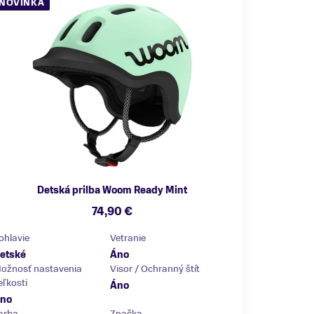
NOVINKA
Detská prilba Woom Ready Mint
74,90 €
ohlavie
Vetranie
etské
Áno
ožnosť nastavenia
Visor / Ochranný štít
eľkosti
Áno
no
arba
Značka