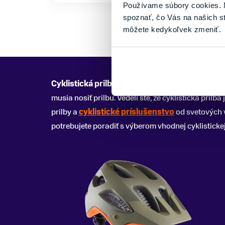
Používame súbory cookies. N
spoznať, čo Vás na našich s
môžete kedykoľvek zmeniť.
Cyklistická prilba
(resp. helmy na bicykel) zásad
musia nosiť prilbu. Vedeli ste, že cyklistická pr
prilby a
cyklistické príslušenstvo
od svetových 
potrebujete poradiť s výberom vhodnej cyklistickej