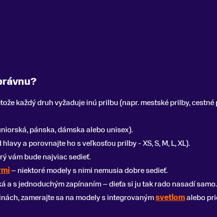
správnu?
retože každý druh vyžaduje inú prilbu (napr. mestské prilby, cestné p
juniorská, pánska, dámska alebo unisex).
lavy a porovnajte ho s veľkosťou prilby - XS, S, M, L, XL).
orý vám bude najviac sedieť.
rmi
– niektoré modely s nimi nemusia dobre sedieť.
ahká a s jednoduchým zapínaním – dieťa si ju tak rado nasadí samo.
odinách, zamerajte sa na modely s integrovaným
svetlom
alebo pri