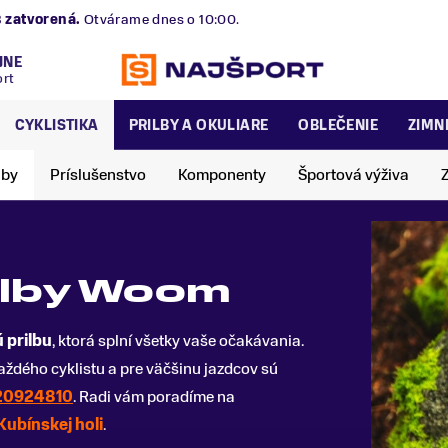
B
zatvorená.
Otvárame dnes o 10:00.
JNE
ort
CYKLISTIKA
PRILBY A OKULIARE
OBLEČENIE
ZIMN
lby
Príslušenstvo
Komponenty
Športová výživa
rilby Woom
ú prilbu
, ktorá splní všetky vaše očakávania.
ždého cyklistu a pre väčšinu jazdcov sú
20924810
. Radi vám poradíme na
Kubínskej holi
.