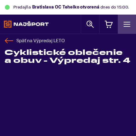
Predajňa
Trek Flagship Store Bratislava
otvorená
dnes
do 15:00.
Späť na
Výpredaj LETO
Cyklistické oblečenie
a obuv - Výpredaj str. 4