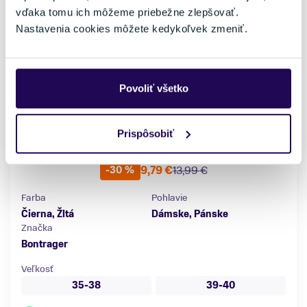
vďaka tomu ich môžeme priebežne zlepšovať.
Nastavenia cookies môžete kedykoľvek zmeniť.
Povoliť všetko
Prispôsobiť
Ponožky Bontrager Race Crew Radioactive Yellow
9,79 €
13,99 €
-30 %
Farba
Pohlavie
Čierna, Žltá
Dámske, Pánske
Značka
Bontrager
Veľkosť
35-38
39-40