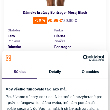
Dámske kraťasy Bontrager Meraj Black
90,99 €
129,99 €
-30 %
Obdobie
Farba
Leto
Čierna
Pohlavie
Značka
Dámske
Bontrager
Veľkosť
L
XL
Súhlas
Detaily
O cookies
Skladom - Ihneď k odberu
Aby všetko fungovalo tak, ako má...
Používame súbory cookies. Niektoré sú nevyhnutné pre
správne fungovanie nášho webu, iné nám pomáhajú
lepšie spoznať, čo Vás na našich stránkach zaujalo, a