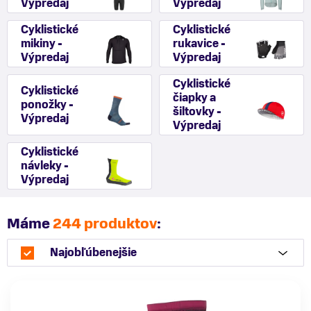
Výpredaj
Výpredaj
Cyklistické
Cyklistické
mikiny -
rukavice -
Výpredaj
Výpredaj
Cyklistické
Cyklistické
čiapky a
ponožky -
šiltovky -
Výpredaj
Výpredaj
Cyklistické
návleky -
Výpredaj
Máme
244 produktov
:
Najobľúbenejšie