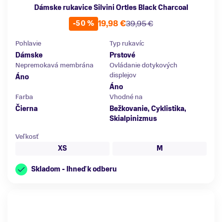
Dámske rukavice Silvini Ortles Black Charcoal
19,98 €
39,95 €
-50 %
Pohlavie
Typ rukavíc
Dámske
Prstové
Nepremokavá membrána
Ovládanie dotykových
displejov
Áno
Áno
Farba
Vhodné na
Čierna
Bežkovanie, Cyklistika,
Skialpinizmus
Veľkosť
XS
M
Skladom - Ihneď k odberu