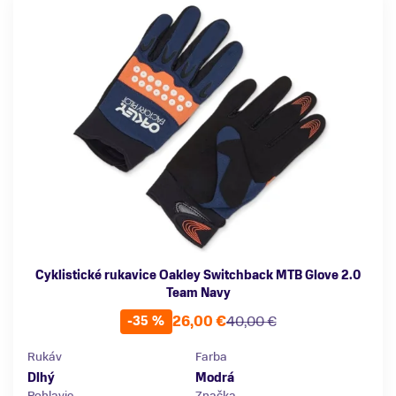
Cyklistické rukavice Oakley Switchback MTB Glove 2.0
Team Navy
26,00 €
40,00 €
-35 %
Rukáv
Farba
Dlhý
Modrá
Pohlavie
Značka