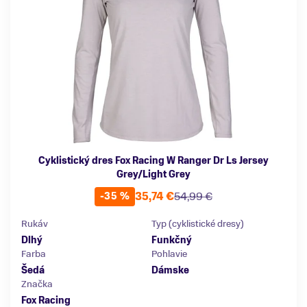
Cyklistický dres Fox Racing W Ranger Dr Ls Jersey
Grey/Light Grey
35,74 €
54,99 €
-35 %
Rukáv
Typ (cyklistické dresy)
Dlhý
Funkčný
Farba
Pohlavie
Šedá
Dámske
Značka
Fox Racing