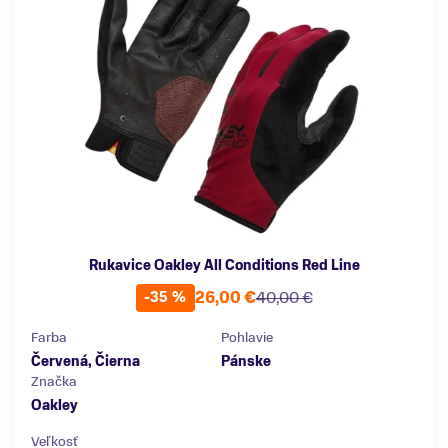
Rukavice Oakley All Conditions Red Line
26,00 €
40,00 €
-35 %
Farba
Pohlavie
Červená, Čierna
Pánske
Značka
Oakley
Veľkosť