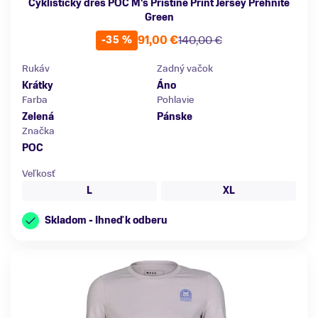
Cyklistický dres POC M's Pristine Print Jersey Prehnite
Green
91,00 €
140,00 €
-35 %
Rukáv
Zadný vačok
Krátky
Áno
Farba
Pohlavie
Zelená
Pánske
Značka
POC
Veľkosť
L
XL
Skladom - Ihneď k odberu