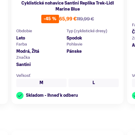
Cyklistické nohavice Santini Replika Trek-Lidl
Marine Blue
65,99 €
119,99 €
-45 %
F
Obdobie
Typ (cyklistické dresy)
Č
Leto
Spodok
Z
Farba
Pohlavie
A
Modrá, Žltá
Pánske
Značka
Santini
Veľkosť
V
M
L
Skladom - Ihneď k odberu