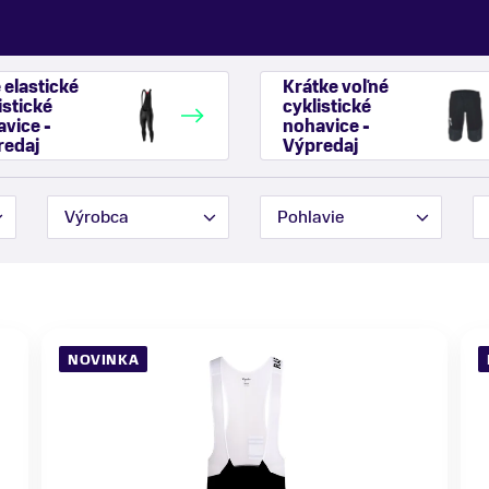
 elastické
Krátke voľné
istické
cyklistické
vice -
nohavice -
redaj
Výpredaj
Výrobca
Pohlavie
NOVINKA