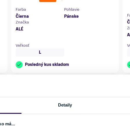
Farba
Pohlavie
F
Čierna
Pánske
Značka
Č
Z
ALÉ
A
Veľkosť
V
L
Posledný kus skladom
Detaily
NOVINKA
ko má...