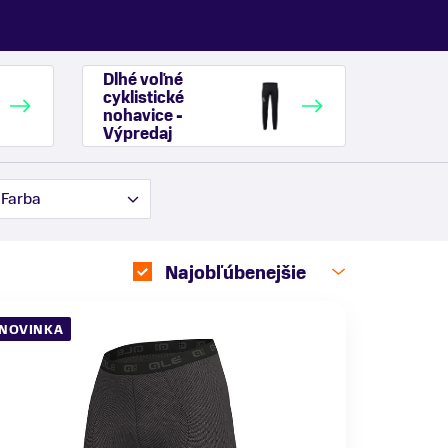
Dlhé voľné
cyklistické
nohavice -
Výpredaj
Farba
Najobľúbenejšie
NOVINKA