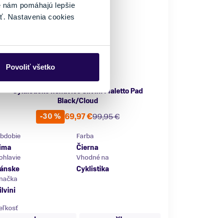
é nám pomáhajú lepšie
ť. Nastavenia cookies
Povoliť všetko
Cyklistické nohavice Silvini Maletto Pad
Black/Cloud
69,97 €
99,95 €
-30 %
bdobie
Farba
ima
Čierna
ohlavie
Vhodné na
ánske
Cyklistika
načka
ilvini
eľkosť