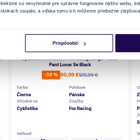
iektoré sú nevyhnutné pre správne fungovanie nášho webu, in
tránkach zaujalo, a vďaka tomu ich môžeme priebežne zlepšova
Prispôsobiť
er
Cyklistické nohavice Fox Racing Ranger Water
Pant Lunar Se Black
90,99 €
129,99 €
-30 %
Farba
Pohlavie
O
Čierna
Pánske
Z
Vhodné na
Značka
P
Cyklistika
Fox Racing
P
Z
S
Veľkosť
V