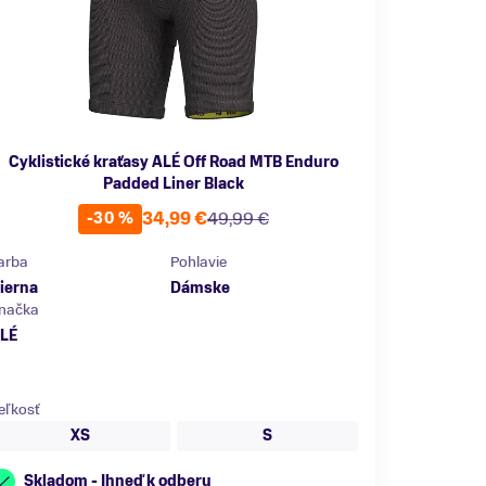
Cyklistické kraťasy ALÉ Off Road MTB Enduro
Padded Liner Black
34,99 €
49,99 €
-30 %
arba
Pohlavie
ierna
Dámske
načka
LÉ
eľkosť
XS
S
Skladom - Ihneď k odberu