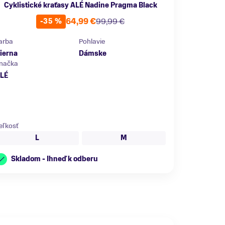
Cyklistické kraťasy ALÉ Nadine Pragma Black
64,99 €
99,99 €
-35 %
arba
Pohlavie
ierna
Dámske
načka
LÉ
eľkosť
L
M
Skladom - Ihneď k odberu