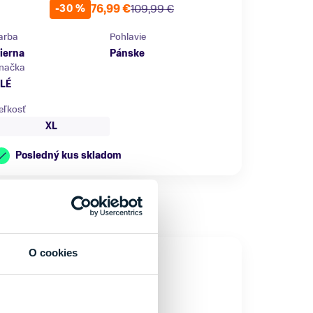
76,99 €
109,99 €
-30 %
arba
Pohlavie
ierna
Pánske
načka
LÉ
eľkosť
XL
Posledný kus skladom
O cookies
NOVINKA