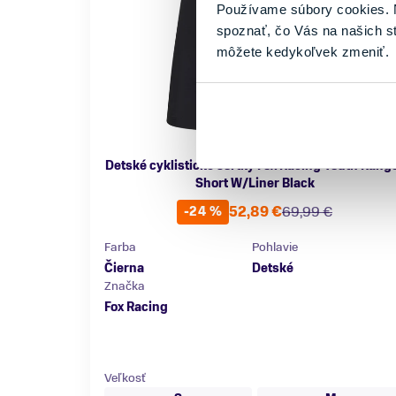
Používame súbory cookies. N
spoznať, čo Vás na našich s
môžete kedykoľvek zmeniť.
Detské cyklistické šortky Fox Racing Youth Rang
Short W/Liner Black
52,89 €
69,99 €
-24 %
Farba
Pohlavie
Čierna
Detské
Značka
Fox Racing
Veľkosť