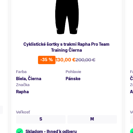
Cyklistické šortky s trakmi Rapha Pro Team
Training Čierna
130,00 €
200,00 €
-35 %
Farba
Pohlavie
F
Biela, Čierna
Pánske
Č
Značka
Z
Rapha
A
Veľkosť
V
S
M
Skladom - Ihneď k odberu