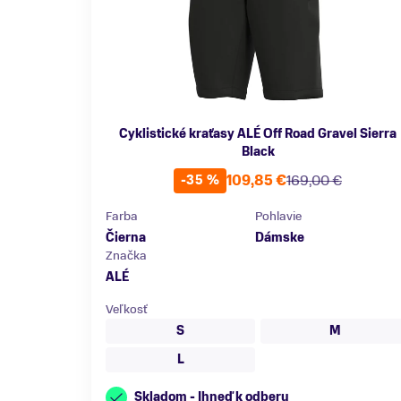
Cyklistické kraťasy ALÉ Off Road Gravel Sierra
Black
109,85 €
169,00 €
-35 %
Farba
Pohlavie
Čierna
Dámske
Značka
ALÉ
Veľkosť
S
M
L
Skladom - Ihneď k odberu