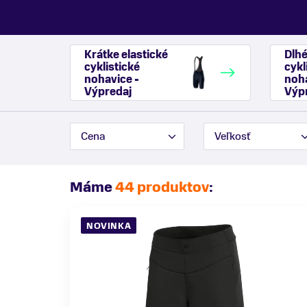
Krátke elastické
Dlhé
cyklistické
cykl
nohavice -
noha
Výpredaj
Výp
Cena
Veľkosť
Máme
44 produktov
:
NOVINKA