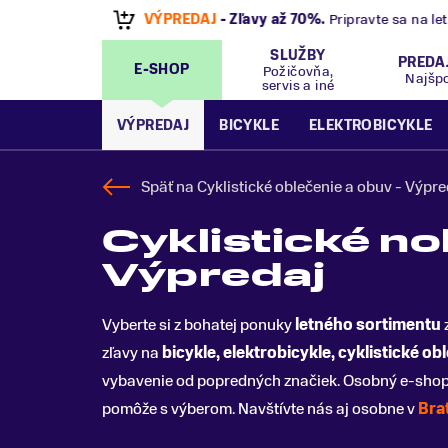
VÝPREDAJ
- Zľavy až 70%
.
Pripravte sa na let
SLUŽBY
PREDA
E-SHOP
Požičovňa,
Najšp
servis a iné
VÝPREDAJ
BICYKLE
ELEKTROBICYKLE
Späť na
Cyklistické oblečenie a obuv - Výpre
Cyklistické no
Výpredaj
Vyberte si z bohatej ponuky
letného sortimentu
zľavy na
bicykle, elektrobicykle, cyklistické
obl
vybavenie od popredných značiek. Osobný e-sho
pomôže s výberom. Navštívte nás aj osobne v
Bra