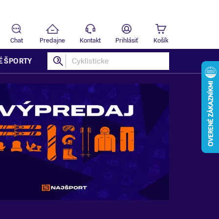
Predajňa
B
Chat
Predajne
Kontakt
Prihlásiť
Košík
É ŠPORTY