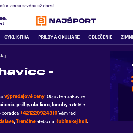
nú a zimnú sezónu už dnes!
JNE
ort
CYKLISTIKA
PRILBY A OKULIARE
OBLEČENIE
ZIMN
daj
havice -
za
výpredajové ceny
! Objavte atraktívne
ečenie, prilby, okuliare, batohy
a ďalšie
p poradca
+421220924810
Vám rád
tislave
,
Trenčíne
alebo na
Kubínskej holi
.