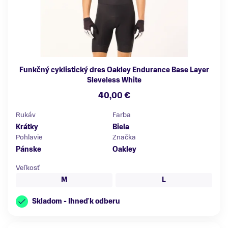
Funkčný cyklistický dres Oakley Endurance Base Layer
Sleveless White
40,00 €
Rukáv
Farba
Krátky
Biela
Pohlavie
Značka
Pánske
Oakley
Veľkosť
M
L
Skladom - Ihneď k odberu