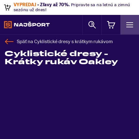
VÝPREDAJ
- Zľavy až 70%
.
Pripravte sa na letnú a zimnú
sezónu už dnes!
Späť na
Cyklistické dresy s krátkym rukávom
Cyklistické dresy -
Krátky rukáv Oakley