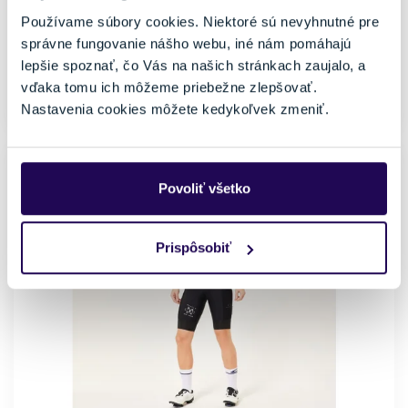
Pánske
Oakley
Používame súbory cookies. Niektoré sú nevyhnutné pre
Veľkosť
správne fungovanie nášho webu, iné nám pomáhajú
M
L
lepšie spoznať, čo Vás na našich stránkach zaujalo, a
vďaka tomu ich môžeme priebežne zlepšovať.
Skladom - Ihneď k odberu
Nastavenia cookies môžete kedykoľvek zmeniť.
NOVINKA
Povoliť všetko
Prispôsobiť