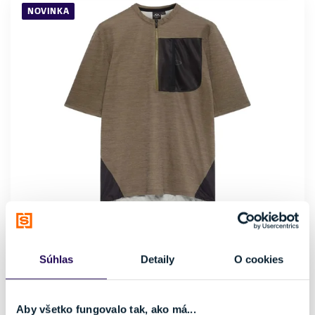
NOVINKA
Cyklistický dres Oakley Off Grid SS Tech Tee Army Green
135,00 €
Súhlas
Detaily
O cookies
Rukáv
Farba
Krátky
Zelená
Pohlavie
Značka
Aby všetko fungovalo tak, ako má...