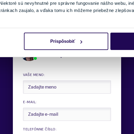
ZNAČKA
iektoré sú nevyhnutné pre správne fungovanie nášho webu, in
tránkach zaujalo, a vďaka tomu ich môžeme priebežne zlepšova
Prispôsobiť
Potrebujete viac informácii?
Sme tu pre vás.
VAŠE MENO:
E-MAIL:
TELEFÓNNE ČÍSLO: