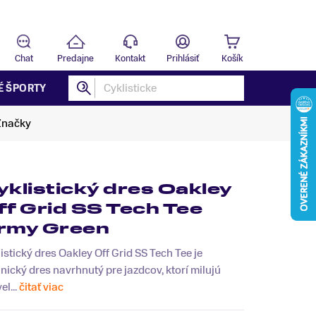
Predajňa
B
Chat
Predajne
Kontakt
Prihlásiť
Košík
É ŠPORTY
Značky
yklistický dres Oakley
ff Grid SS Tech Tee
rmy Green
istický dres Oakley Off Grid SS Tech Tee je
nický dres navrhnutý pre jazdcov, ktorí milujú
el...
čitať viac