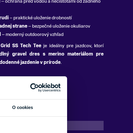
l
– ochrana pred vodou a nečistotami od zadného
rudi
– praktické uloženie drobností
adnej strane
– bezpečné uloženie okuliarov
d
– moderný outdoorový vzhľad
 Grid SS Tech Tee
je ideálny pre jazdcov, ktorí
dlný gravel dres s merino materiálom pre
dodenné jazdenie v prírode
.
O cookies
Zelená