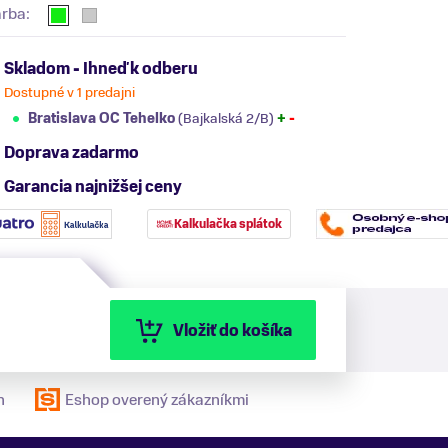
arba:
Skladom - Ihneď k odberu
Dostupné v 1 predajni
Bratislava OC Tehelko
(Bajkalská 2/B)
+
-
Doprava zadarmo
Garancia najnižšej ceny
Kalkulačka splátok
Vložiť do košíka
n
Eshop overený zákazníkmi