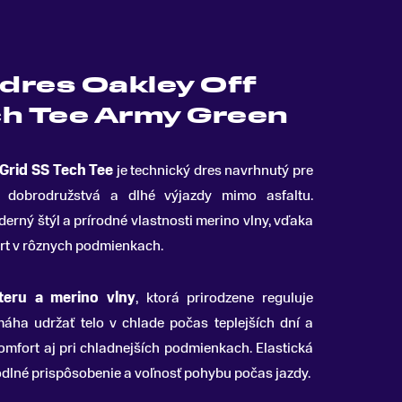
 dres Oakley Off
ch Tee Army Green
 Grid SS Tech Tee
je technický dres navrhnutý pre
el dobrodružstvá a dlhé výjazdy mimo asfaltu
.
erný štýl a prírodné vlastnosti merino vlny, vďaka
rt v rôznych podmienkach.
teru a merino vlny
, ktorá prirodzene reguluje
máha udržať telo v chlade počas teplejších dní a
omfort aj pri chladnejších podmienkach. Elastická
dlné prispôsobenie a voľnosť pohybu počas jazdy.