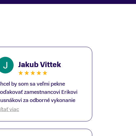
Jakub Vittek
hcel by som sa veľmi pekne
oďakovať zamestnancovi Erikovi
usnákovi za odborné vykonanie
ike-fittingu. Je to super človek na
ítať viac
právnom mieste a veľký odborník.
šetko patrične vysvetlil do detailov
 lajckou rečou. Na všetky moje