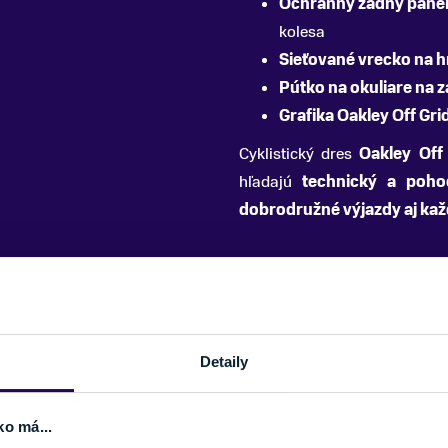
Ochranný zadný pane
kolesa
Sieťované vrecko na h
Pútko na okuliare na z
Grafika Oakley Off Gri
Cyklistický dres
Oakley Off
hľadajú
technický a poho
dobrodružné výjazdy aj kaž
u
PARAMETRE
Detaily
FARBA
ko má...