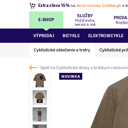
VÝPREDAJ
- Zľavy až 70%
.
Pripravte sa na let
SLUŽBY
PREDA
E-SHOP
Požičovňa,
Najšp
servis a iné
VÝPREDAJ
BICYKLE
ELEKTROBICYKLE
Cyklistické oblečenie a tretry
Cyklistické pri
Späť na
Cyklistické dresy s krátkym rukávo
NOVINKA