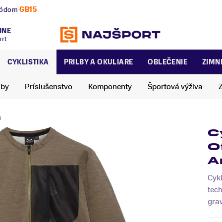
nú a zimnú sezónu už dnes!
JNE
ort
CYKLISTIKA
PRILBY A OKULIARE
OBLEČENIE
ZIMN
lby
Príslušenstvo
Komponenty
Športová výživa
m
C
O
A
Cykl
tech
grav