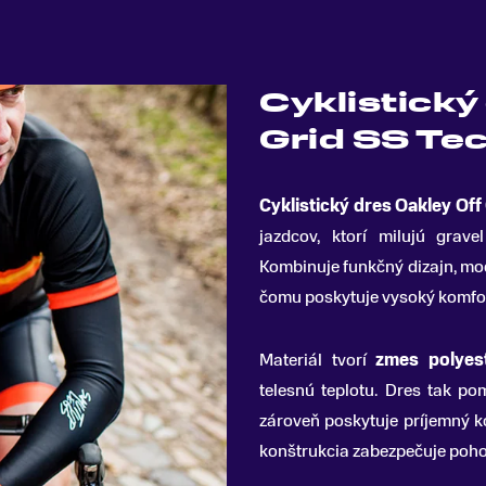
Cyklistický
Grid SS Te
Cyklistický dres Oakley Off
jazdcov, ktorí milujú grav
Kombinuje funkčný dizajn, mod
čomu poskytuje vysoký komfo
Materiál tvorí
zmes polyes
telesnú teplotu. Dres tak po
zároveň poskytuje príjemný k
konštrukcia zabezpečuje poho