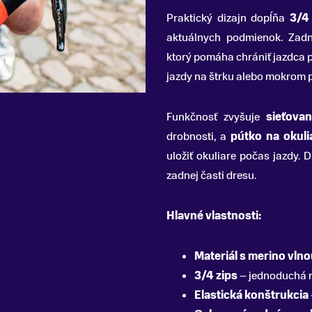
Praktický dizajn dopĺňa
3/4
aktuálnych podmienok. Zad
ktorý pomáha chrániť jazdca 
jazdy na štrku alebo mokrom 
Funkčnosť zvyšuje
sieťova
drobnosti, a
pútko na okuli
uložiť okuliare počas jazdy. 
zadnej časti dresu.
Hlavné vlastnosti:
Materiál s merino vln
3/4 zips
– jednoduchá r
Elastická konštrukcia