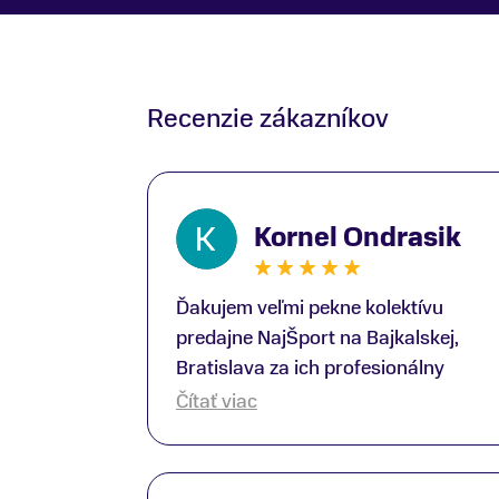
Recenzie zákazníkov
Kornel Ondrasik
Ďakujem veľmi pekne kolektívu
predajne NajŠport na Bajkalskej,
Bratislava za ich profesionálny
prístup k zákazníkom; Zvlášť
Čítať viac
ďakujem špecialistovi Martinovi
Gunišovi za jeho odbornú pomoc pri
kúpe nových lyží a lyžiarskej obuvi,