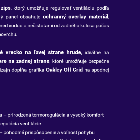
 zips
, ktorý umožňuje regulovať ventiláciu podľa
ný panel obsahuje
ochranný overlay materiál
,
pred vodou a nečistotami od zadného kolesa počas
povrchu.
né vrecko na ľavej strane hrude
, ideálne na
are na zadnej strane
, ktoré umožňuje bezpečne
Dizajn dopĺňa grafika
Oakley Off Grid
na spodnej
ou
– prirodzená termoregulácia a vysoký komfort
egulácia ventilácie
– pohodlné prispôsobenie a voľnosť pohybu