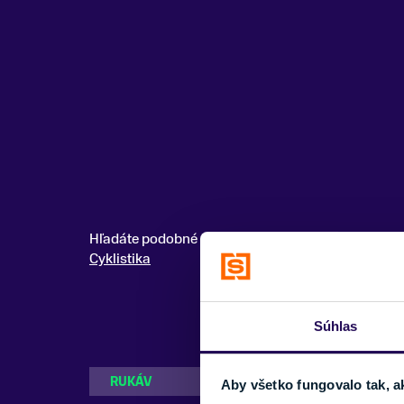
Hľadáte podobné modely? Pozrite si celú kategóri
Cyklistika
Súhlas
RUKÁV
Krátky
Aby všetko fungovalo tak, a