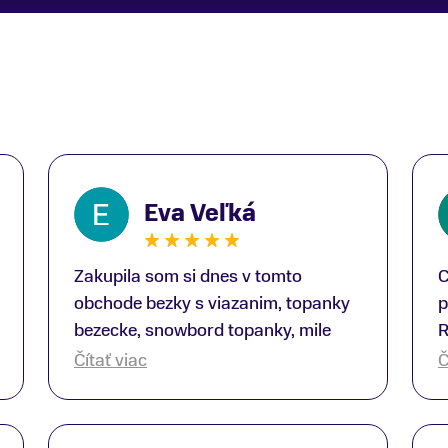
Eva Veľká
Zakupila som si dnes v tomto
C
obchode bezky s viazanim, topanky
p
bezecke, snowbord topanky, mile
R
prekvapenie ako Peter, ktory nas
b
Čítať viac
Č
obsluhoval mal prehlad, poradil nam
s
super. Za mna velmi mila obsluha,
V
dakujeme Eva zo Serede
a