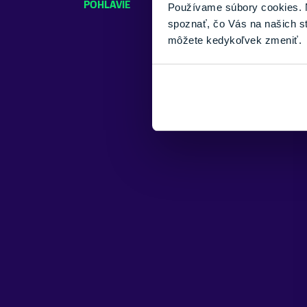
POHLAVIE
Pánske
Používame súbory cookies. N
spoznať, čo Vás na našich s
môžete kedykoľvek zmeniť.