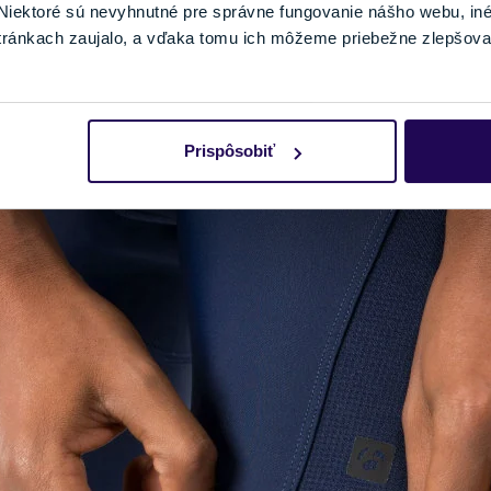
iektoré sú nevyhnutné pre správne fungovanie nášho webu, in
 strihy
, od šortiek do teplého počasia až po plnohodnotné nohav
tránkach zaujalo, a vďaka tomu ich môžeme priebežne zlepšova
ybavené
elastickými trakmi
, vďaka ktorým nohavice
lepšie držia
čas nosenia zrolovali. Nevýhodou sú ťažkosti pri ceste na toaletu
 najskôr vyzliecť vrchnú časť oblečenia, potom traky a ďalej všetk
Prispôsobiť