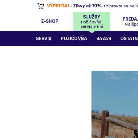
VÝPREDAJ
- Zľavy až 70%
.
Pripravte sa na let
SLUŽBY
PREDA
E-SHOP
Požičovňa,
Najšp
servis a iné
SERVIS
POŽIČOVŇA
BAZÁR
OSTATN