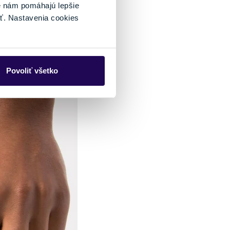
é nám pomáhajú lepšie
ice do mrazov.
ť. Nastavenia cookies
 na svojom mieste
 i samotná „činnosť
o ostatné.
Povoliť všetko