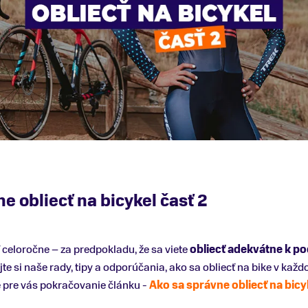
e obliecť na bicykel časť 2
 celoročne – za predpokladu, že sa viete
obliecť adekvátne k 
jte si naše rady, tipy a odporúčania, ako sa obliecť na bike v ka
e pre vás pokračovanie článku -
Ako sa správne obliecť na bicyk