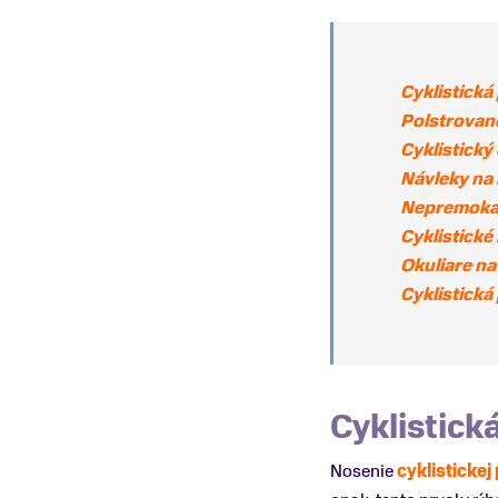
Cyklistická 
Polstrované
Cyklistický
Návleky na 
Nepremokav
Cyklistické
Okuliare na
Cyklistická 
Cyklistická
Nosenie
cyklistickej 