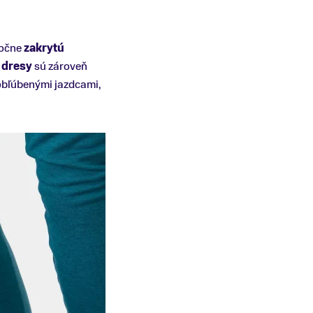
atočne
zakrytú
é dresy
sú zároveň
obľúbenými jazdcami,