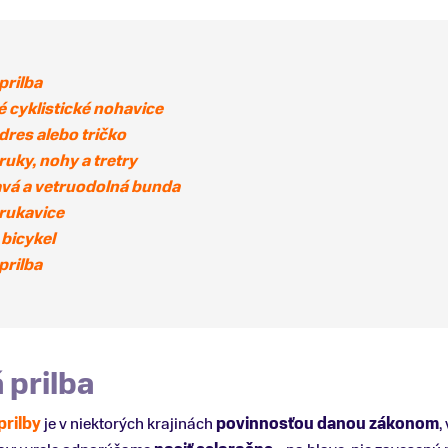
prilba
 cyklistické nohavice
 dres alebo tričko
ruky, nohy a tretry
á a vetruodolná bunda
 rukavice
 bicykel
prilba
 prilba
prilby
je v niektorých krajinách
povinnosťou danou zákonom
,