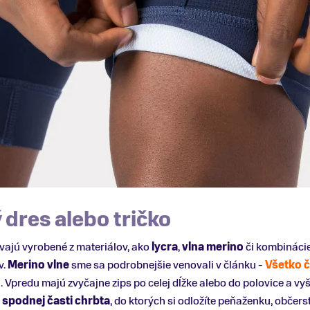
 dres alebo tričko
vajú vyrobené z materiálov, ako
lycra
,
vlna merino
či kombinácie
v.
Merino vlne
sme sa podrobnejšie venovali v článku -
Všetko č
o
. Vpredu majú zvyčajne zips po celej dĺžke alebo do polovice a vyš
v
spodnej časti chrbta
, do ktorých si odložíte peňaženku, občerst