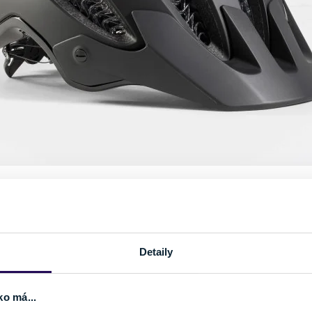
é cyklistické nohavice
ohavice a šortky
vyzerajú fajn, ale na bicykel to rozhodne nie je 
ou, cestnou, ...) myslíte vážne a chcete sa jej pravidelne (hoc aj r
Detaily
nvestovať do kvalitného cyklo-oblečenia
a svojej sedacej časti
i
nohavice
s antibakteriálnou vložkou by mali byť jasnou voľbou,
y dodajú žiadanú
mieru komfortu
.
ko má...