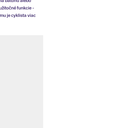
 na batohu alebo
 užitočné funkcie -
mu je cyklista viac