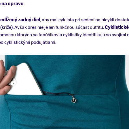
e na opravu
.
edĺžený zadný diel
, aby mal cyklista pri sedení na bicykli dost
(kríže). Avšak dres nie je len funkčnou súčasť outfitu.
Cyklistick
ocou ktorých sa fanúšikovia cyklistiky identifikujú so svojimi 
o cyklistickými podujatiami.