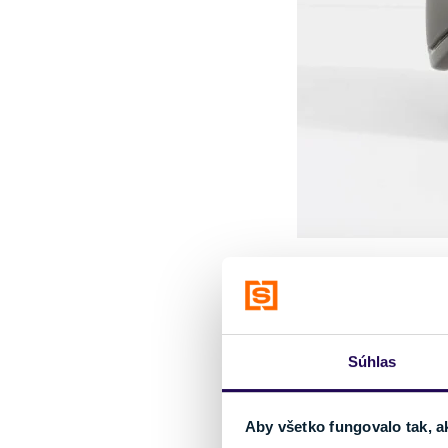
Polstrovan
Módne
cyklistické n
to s cyklistikou (horsk
Súhlas
určite by ste mali
zai
cyklistické šortky
č
dlhších jazdách, ked
Aby všetko fungovalo tak, a