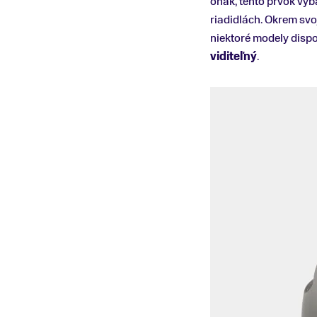
onak, tento prvok vý
riadidlách. Okrem svoj
niektoré modely disp
viditeľný
.