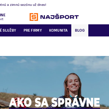
nú a zimnú sezónu už dnes!
JNE
ort
É SLUŽBY
PRE FIRMY
KOMUNITA
BLOG