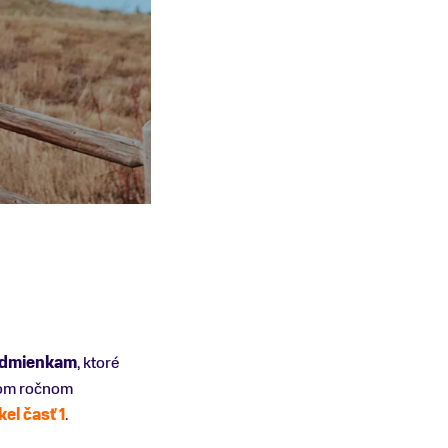
podmienkam
, ktoré
ždom ročnom
el časť 1
.