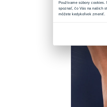
Používame súbory cookies. N
Na trhu nájdete
rôzne
spoznať, čo Vás na našich s
môžete kedykoľvek zmeniť.
Niektoré z nich sú v
a nehrozí, že by sa po
v kabínke“, kedy treba