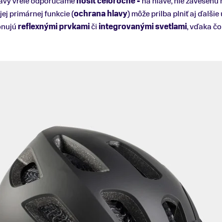
bavy vrele odporúčame
nosiť celoročne -
na hlave, nie zavesenú
ej primárnej funkcie (
ochrana hlavy
) môže prilba plniť aj ďalšie
onujú
reflexnými prvkami
či
integrovanými svetlami
, vďaka čo