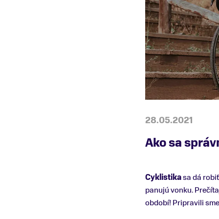
28.05.2021
Ako sa správn
Cyklistika
sa dá robiť
panujú vonku. Prečíta
období! Pripravili sm