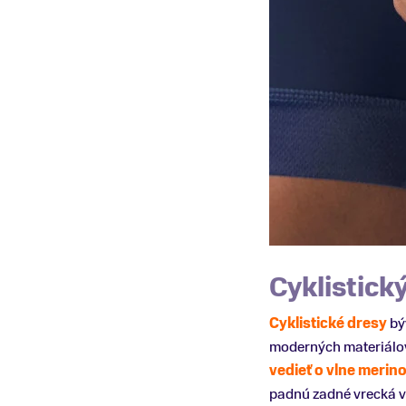
Cyklistický
Cyklistické dresy
bý
moderných materiálo
vedieť o vlne merin
padnú zadné vrecká 