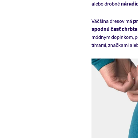
alebo drobné
náradi
Väčšina dresov má
pr
spodnú časť chrbta
módnym doplnkom, pom
tímami, značkami aleb