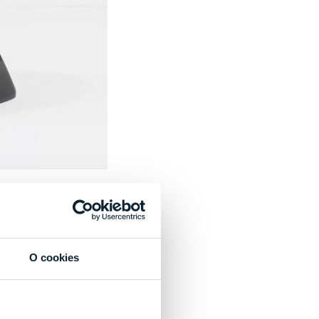
to „pravé orechové“. Ak
ekreačne) venovať,
O cookies
.
Polstrované
 predovšetkým pri