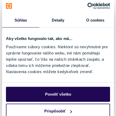
Súhlas
Detaily
O cookies
Aby všetko fungovalo tak, ako má...
Bicykel Liv STP 26 Brush Aluminum
Používame súbory cookies. Niektoré sú nevyhnutné pre
1568,86 €
1669,00 €
-6 %
správne fungovanie nášho webu, iné nám pomáhajú
Kategória
Materiál rámu
lepšie spoznať, čo Vás na našich stránkach zaujalo, a
Dirt a BMX bicykle
Hliník
vďaka tomu ich môžeme priebežne zlepšovať.
Nosnosť
Nastavenia cookies môžete kedykoľvek zmeniť.
do 100 kg
Veľkosť
26"
145 - 165 cm
Povoliť všetko
Externý sklad: 2 až 5 pracovných dní
Prispôsobiť