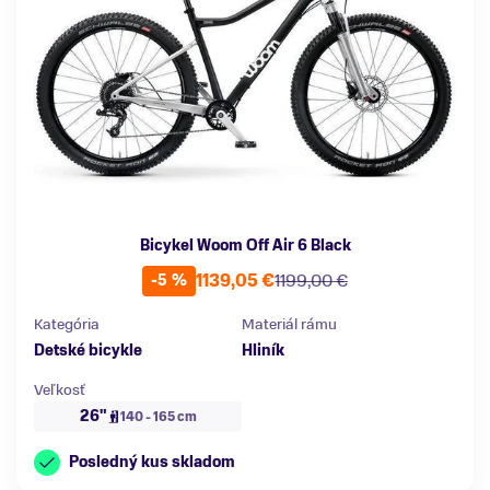
Bicykel Woom Off Air 6 Black
1139,05 €
1199,00 €
-5 %
Kategória
Materiál rámu
Detské bicykle
Hliník
Veľkosť
26"
140 - 165 cm
Posledný kus skladom