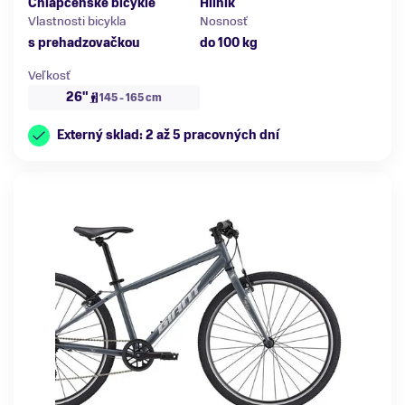
Chlapčenské bicykle
Hliník
Vlastnosti bicykla
Nosnosť
s prehadzovačkou
do 100 kg
Veľkosť
26"
145 - 165 cm
Externý sklad: 2 až 5 pracovných dní