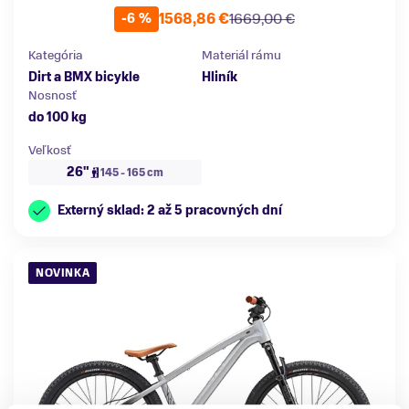
1568,86 €
1669,00 €
-6 %
Kategória
Materiál rámu
Dirt a BMX bicykle
Hliník
Nosnosť
do 100 kg
Veľkosť
26"
145 - 165 cm
Externý sklad: 2 až 5 pracovných dní
NOVINKA