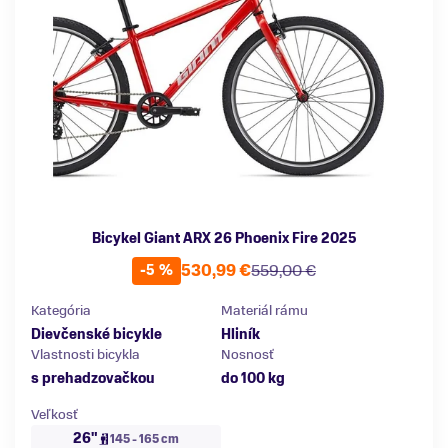
Bicykel Giant ARX 26 Phoenix Fire 2025
530,99 €
559,00 €
-5 %
Kategória
Materiál rámu
Dievčenské bicykle
Hliník
Vlastnosti bicykla
Nosnosť
s prehadzovačkou
do 100 kg
Veľkosť
26"
145 - 165 cm