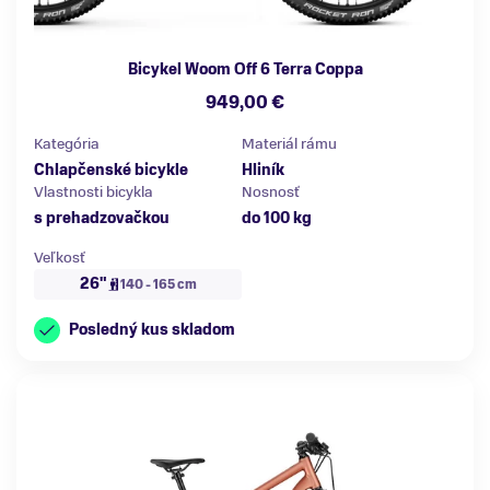
Bicykel Woom Off 6 Terra Coppa
949,00 €
Kategória
Materiál rámu
Chlapčenské bicykle
Hliník
Vlastnosti bicykla
Nosnosť
s prehadzovačkou
do 100 kg
Veľkosť
26"
140 - 165 cm
Posledný kus skladom