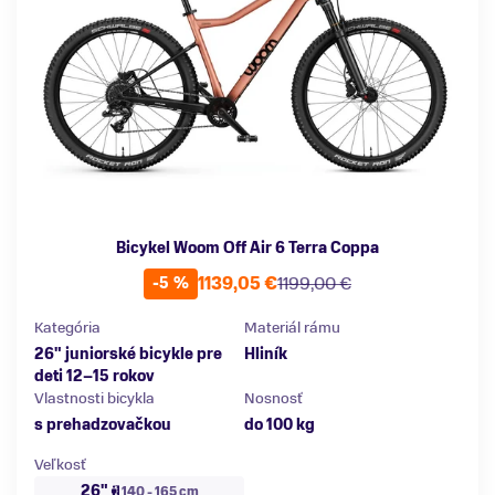
Bicykel Woom Off Air 6 Terra Coppa
1139,05 €
1199,00 €
-5 %
Kategória
Materiál rámu
26" juniorské bicykle pre
Hliník
deti 12–15 rokov
Vlastnosti bicykla
Nosnosť
s prehadzovačkou
do 100 kg
Veľkosť
26"
140 - 165 cm