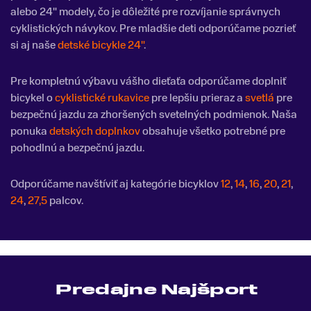
alebo 24" modely, čo je dôležité pre rozvíjanie správnych
cyklistických návykov. Pre mladšie deti odporúčame pozrieť
si aj naše
detské bicykle 24"
.
Pre kompletnú výbavu vášho dieťaťa odporúčame doplniť
bicykel o
cyklistické rukavice
pre lepšiu prieraz a
svetlá
pre
bezpečnú jazdu za zhoršených svetelných podmienok. Naša
ponuka
detských doplnkov
obsahuje všetko potrebné pre
pohodlnú a bezpečnú jazdu.
Odporúčame navštíviť aj kategórie bicyklov
12
,
14
,
16
,
20
,
21
,
24
,
27,5
palcov.
Predajne Najšport