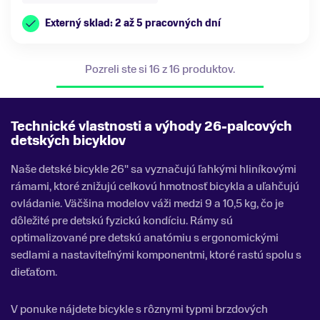
Externý sklad: 2 až 5 pracovných dní
Pozreli ste si 16 z 16 produktov.
Technické vlastnosti a výhody 26-palcových
detských bicyklov
Naše detské bicykle 26" sa vyznačujú ľahkými hliníkovými
rámami, ktoré znižujú celkovú hmotnosť bicykla a uľahčujú
ovládanie. Väčšina modelov váži medzi 9 a 10,5 kg, čo je
dôležité pre detskú fyzickú kondíciu. Rámy sú
optimalizované pre detskú anatómiu s ergonomickými
sedlami a nastaviteľnými komponentmi, ktoré rastú spolu s
dieťaťom.
V ponuke nájdete bicykle s rôznymi typmi brzdových