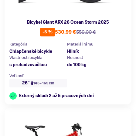
Bicykel Giant ARX 26 Ocean Storm 2025
530,99 €
559,00 €
-5 %
Kategória
Materiál rámu
Chlapčenské bicykle
Hliník
Vlastnosti bicykla
Nosnosť
s prehadzovačkou
do 100 kg
Veľkosť
26"
145 - 165 cm
Externý sklad: 2 až 5 pracovných dní