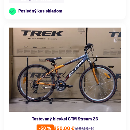
Posledný kus skladom
Testovaný bicykel CTM Stream 26
250,00 €
599,00 €
-58 %