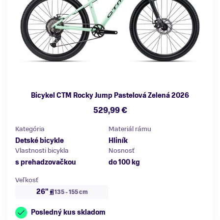
Bicykel CTM Rocky Jump Pastelová Zelená 2026
529,99 €
Kategória
Materiál rámu
Detské bicykle
Hliník
Vlastnosti bicykla
Nosnosť
s prehadzovačkou
do 100 kg
Veľkosť
26"
135 - 155 cm
Posledný kus skladom