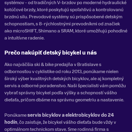
systémov - od tradičných V-brzdov po moderné hydraulické
kotúčové brzdy, ktoré poskytujú spoľahlivú a kontrolovanú
brzdnú silu. Prevodové systémy sú prispôsobené detským
schopnostiam, s 8-rýchlostnými prevodníkmi od značiek
ako microSHIFT, Shimano a SRAM, ktoré umožňujú pohodlné
a intuitívne radenie.
Prečo nakúpiť detský bicykel u nás
Ako najväčšia ski & bike predajňa v Bratislave s
odbornosťou v cyklistike od roku 2013, ponúkame nielen
široký výber kvalitných detských bicyklov, ale aj kompletný
servis a odborné poradenstvo. Naši špecialisti vám pomôžu
vybrať správny bicykel podľa výšky a schopností vášho
dieťaťa, pričom dbáme na správnu geometriu a nastavenie.
Ponúkame
servis bicyklov a elektrobicyklov do 24
hodín
, čo zaisťuje, že bicykel vášho dieťaťa bude vždy v
optimálnom technickom stave. Sme rodinná firma s