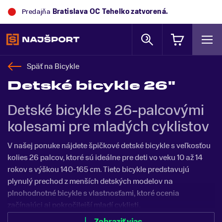
Predajňa
Trek Flagship Store Bratislava
zatvorená.
Späť na
Bicykle
Detské bicykle 26"
Detské bicykle s 26-palcovými
kolesami pre mladých cyklistov
V našej ponuke nájdete špičkové detské bicykle s veľkosťou
kolies 26 palcov, ktoré sú ideálne pre deti vo veku 10 až 14
rokov s výškou 140-165 cm. Tieto bicykle predstavujú
plynulý prechod z menších detských modelov na
plnohodnotné bicykle s vlastnosťami, ktoré ocenia
začínajúci aj pokročilejší mladí cyklisti.