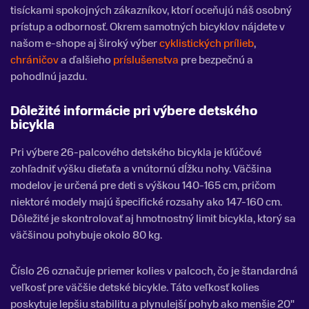
tisíckami spokojných zákazníkov, ktorí oceňujú náš osobný
prístup a odbornosť. Okrem samotných bicyklov nájdete v
našom e-shope aj široký výber
cyklistických prílieb
,
chráničov
a ďalšieho
príslušenstva
pre bezpečnú a
pohodlnú jazdu.
Dôležité informácie pri výbere detského
bicykla
Pri výbere 26-palcového detského bicykla je kľúčové
zohľadniť výšku dieťaťa a vnútornú dĺžku nohy. Väčšina
modelov je určená pre deti s výškou 140-165 cm, pričom
niektoré modely majú špecifické rozsahy ako 147-160 cm.
Dôležité je skontrolovať aj hmotnostný limit bicykla, ktorý sa
väčšinou pohybuje okolo 80 kg.
Číslo 26 označuje priemer kolies v palcoch, čo je štandardná
veľkosť pre väčšie detské bicykle. Táto veľkosť kolies
poskytuje lepšiu stabilitu a plynulejší pohyb ako menšie 20"