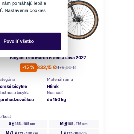
é nám pomáhajú lepšie
ť. Nastavenia cookies
Povoliť všetko
Bicykel Trek Marlin 6 Gen 3 Lava 2027
832,15 €
979,00 €
-15 %
ategória
Materiál rámu
orské bicykle
Hliník
lastnosti bicykla
Nosnosť
 prehadzovačkou
do 150 kg
eľkosť
S
M
155 - 165 cm
165 - 176 cm
M/L
L
173 - 180 cm
177 - 188 cm