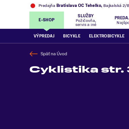
Predajňa
Bratislava OC Tehelko
,
Bajkalská 2/
SLUŽBY
PREDA
E-SHOP
Požičovňa,
Najšp
servis a iné
VÝPREDAJ
BICYKLE
ELEKTROBICYKLE
Späť na
Úvod
Cyklistika str.