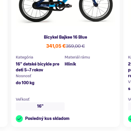
Bicykel Bajkee 16 Blue
341,05 €
359,00 €
Kategória
Materiál rámu
K
16" detské bicykle pre
Hliník
2
deti 5–7 rokov
p
Nosnosť
r
V
do 100 kg
s
Veľkosť
V
16"
Posledný kus skladom