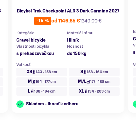
6
Bicykel Trek Checkpoint ALR 3 Dark Carmine 2027
od 1146,65 €
1349,00 €
-15 %
K
Kategória
Materiál rámu
G
Gravel bicykle
Hliník
V
Vlastnosti bicykla
Nosnosť
s
s prehadzovačkou
do 150 kg
Veľkosť
V
XS
S
143 - 158 cm
158 - 164 cm
M
M/L
164 - 177 cm
177 - 188 cm
L
XL
188 - 194 cm
194 - 203 cm
Skladom - Ihneď k odberu