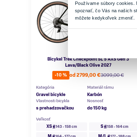
Používame súbory cookies. N
spoznať, čo Vás na našich s
môžete kedykoľvek zmeniť.
Bicykel Trek Checkpoint SL 5 AXS Gen 3
Lava/Black Olive 2027
od 2799,00 €
3099,00 €
-10 %
Kategória
Materiál rámu
Gravel bicykle
Karbón
Vlastnosti bicykla
Nosnosť
s prehadzovačkou
do 150 kg
Veľkosť
XS
S
143 - 158 cm
158 - 164 cm
M
M/L
164 - 177 cm
177 - 188 cm