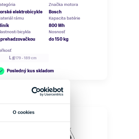
ategória
Značka motora
orské elektrobicykle
Bosch
ateriál rámu
Kapacita batérie
liník
800 Wh
lastnosti bicykla
Nosnosť
 prehadzovačkou
do 150 kg
eľkosť
L
179 - 189 cm
Posledný kus skladom
O cookies
NOVINKA