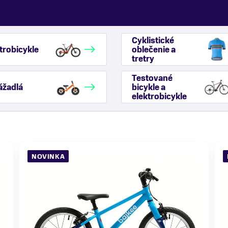
Cyklistické
trobicykle
oblečenie a
tretry
Testované
ážadlá
bicykle a
elektrobicykle
NOVINKA