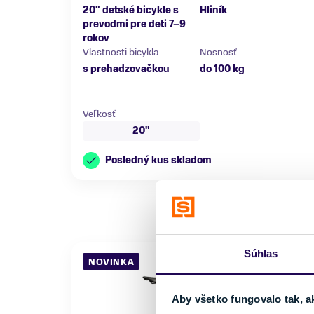
20" detské bicykle s
Hliník
prevodmi pre deti 7–9
rokov
Vlastnosti bicykla
Nosnosť
s prehadzovačkou
do 100 kg
Veľkosť
20"
Posledný kus skladom
Súhlas
NOVINKA
Aby všetko fungovalo tak, a