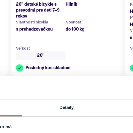
20" detské bicykle s
Hliník
K
prevodmi pre deti 7–9
H
rokov
M
Vlastnosti bicykla
Nosnosť
H
s prehadzovačkou
do 100 kg
V
s
Veľkosť
V
20"
Posledný kus skladom
Detaily
NOVINKA
ko má...