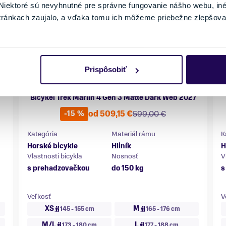
iektoré sú nevyhnutné pre správne fungovanie nášho webu, in
tránkach zaujalo, a vďaka tomu ich môžeme priebežne zlepšova
Prispôsobiť
Bicykel Trek Marlin 4 Gen 3 Matte Dark Web 2027
od 509,15 €
599,00 €
-15 %
Kategória
Materiál rámu
K
Horské bicykle
Hliník
H
Vlastnosti bicykla
Nosnosť
V
s prehadzovačkou
do 150 kg
s
Veľkosť
V
XS
M
145 - 155 cm
165 - 176 cm
M/L
L
173 - 180 cm
177 - 188 cm