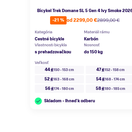
Bicykel Trek Domane SL 5 Gen 4 Ivy Smoke 202
od 2299,00 €
2899,00 €
-21 %
Kategória
Materiál rámu
Cestné bicykle
Karbón
Vlastnosti bicykla
Nosnosť
s prehadzovačkou
do 150 kg
Veľkosť
44
47
150 - 153 cm
152 - 158 cm
52
54
163 - 168 cm
168 - 174 cm
56
58
174 - 180 cm
180 - 185 cm
Skladom - Ihneď k odberu