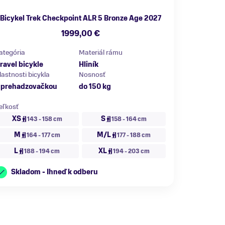
Bicykel Trek Checkpoint ALR 5 Bronze Age 2027
1999,00 €
ategória
Materiál rámu
ravel bicykle
Hliník
lastnosti bicykla
Nosnosť
 prehadzovačkou
do 150 kg
eľkosť
XS
S
143 - 158 cm
158 - 164 cm
M
M/L
164 - 177 cm
177 - 188 cm
L
XL
188 - 194 cm
194 - 203 cm
Skladom - Ihneď k odberu