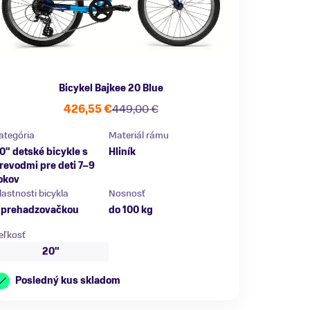
Bicykel Bajkee 20 Blue
426,55 €
449,00 €
ategória
Materiál rámu
0" detské bicykle s
Hliník
revodmi pre deti 7–9
okov
lastnosti bicykla
Nosnosť
 prehadzovačkou
do 100 kg
eľkosť
20"
Posledný kus skladom