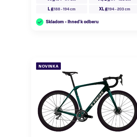
L
XL
188 - 194 cm
194 - 203 cm
Skladom - Ihneď k odberu
NOVINKA