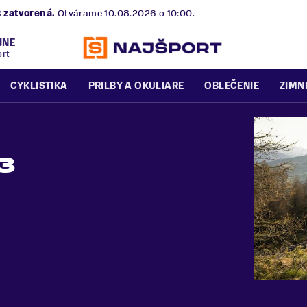
B
zatvorená.
Otvárame 10.08.2026 o 10:00.
JNE
ort
CYKLISTIKA
PRILBY A OKULIARE
OBLEČENIE
ZIMN
 3