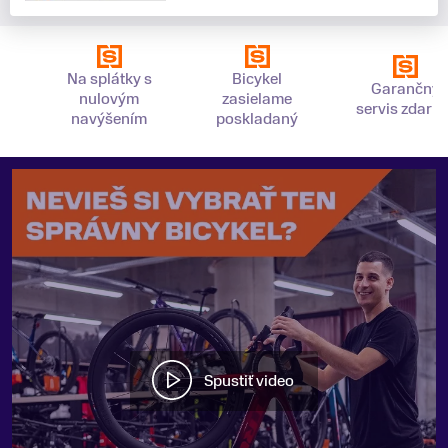
Na splátky s
Bicykel
Garančný
nulovým
zasielame
servis zdarm
navýšením
poskladaný
Spustiť video