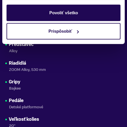
Sedlovka
Povoliť všetko
Alloy
Sedlo
Prispôsobiť
Ľahké ergonomické
Predstavec
Alloy
Riadidlá
ZOOM Alloy, 530 mm
Gripy
Bajkee
Pedále
Detské platformové
Veľkosť kolies
20"