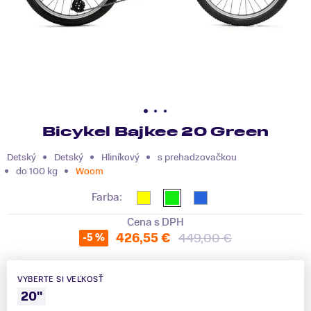
Bicykel Bajkee 20 Green
Detský
Detský
Hliníkový
s prehadzovačkou
do 100 kg
Woom
Farba:
Cena s DPH
426,55 €
449,00 €
-5 %
VYBERTE SI VEĽKOSŤ
20"