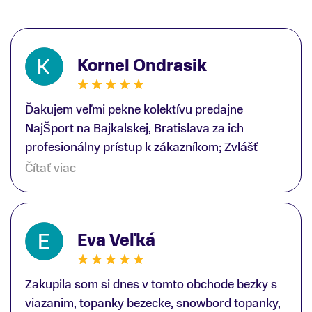
Kornel Ondrasik
Ďakujem veľmi pekne kolektívu predajne
NajŠport na Bajkalskej, Bratislava za ich
profesionálny prístup k zákazníkom; Zvlášť
ďakujem špecialistovi Martinovi Gunišovi za
Čítať viac
jeho odbornú pomoc pri kúpe nových lyží a
lyžiarskej obuvi, ako aj prilby.. všetko značka
Atomic; Pán Martin Guniš mi svojou
Eva Veľká
odbornosťou otvoril nové obzory a dozvedel
som sa, vďaka jeho profesionálnemu prístupu k
zákazníkovi, up-to-date informácie o nových
Zakupila som si dnes v tomto obchode bezky s
trendoch v lyžiarských technológiách; Z
viazanim, topanky bezecke, snowbord topanky,