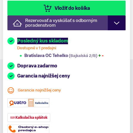
Vložiť do košíka
Rezervovať a vyskúšať s odborným
poradenstvom
Posledný kus skladom
Dostupné v 1 predajni
Bratislava OC Tehelko
(Bajkalská 2/B)
+
-
Doprava zadarmo
Garancia najnižšej ceny
Garancia najnižšej ceny
Kalkulačka splátok