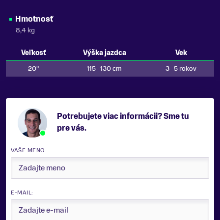
Hmotnosť
8,4 kg
Veľkosť
Výška jazdca
Vek
20"
115–130 cm
3–5 rokov
Potrebujete viac informácii? Sme tu
pre vás.
VAŠE MENO:
E-MAIL: