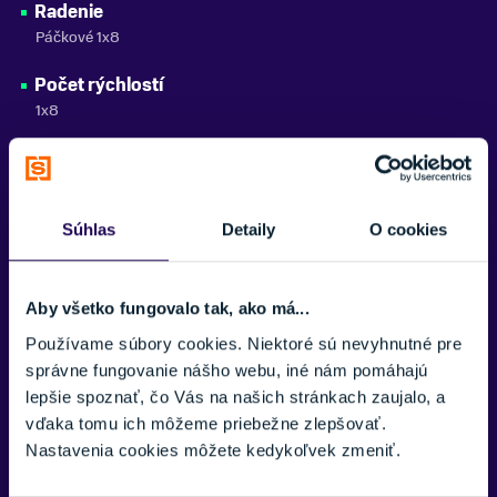
Radenie
Páčkové 1x8
Počet rýchlostí
1x8
Kľuky
Alloy
Brzdy
Súhlas
Detaily
O cookies
V-brake, ergonomické páčky pre deti
Náboje
Aby všetko fungovalo tak, ako má...
Zapuzdrené Alloy s priemyselnými ložiskami
Používame súbory cookies. Niektoré sú nevyhnutné pre
správne fungovanie nášho webu, iné nám pomáhajú
Ráfiky
lepšie spoznať, čo Vás na našich stránkach zaujalo, a
Superľahké dvojité hliníkové ráfiky
vďaka tomu ich môžeme priebežne zlepšovať.
Plášte
Nastavenia cookies môžete kedykoľvek zmeniť.
Odľahčené plášte 20 x 1,5"