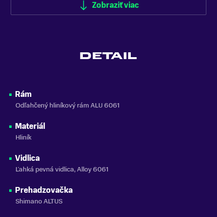
ODPRUŽENIE
Zobraziť viac
Bez odpruženia
FARBA
Zelená
DETAIL
MATERIÁL RÁMU
Hliník
VLASTNOSTI BICYKLA
Rám
s prehadzovačkou
Odľahčený hliníkový rám ALU 6061
NOSNOSŤ
Materiál
do 100 kg
Hliník
ZNAČKA
Woom
Vidlica
Ľahká pevná vidlica, Alloy 6061
Zobraziť menej
Prehadzovačka
Shimano ALTUS