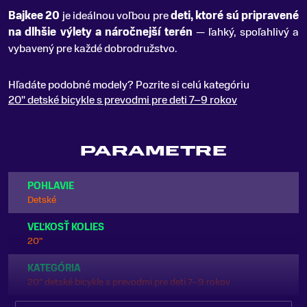
Bajkee 20
je ideálnou voľbou pre
deti, ktoré sú pripravené
na dlhšie výlety a náročnejší terén
— ľahký, spoľahlivý a
vybavený pre každé dobrodružstvo.
Hľadáte podobné modely? Pozrite si celú kategóriu
20" detské bicykle s prevodmi pre deti 7–9 rokov
PARAMETRE
POHLAVIE
Detské
VEĽKOSŤ KOLIES
20"
KATEGÓRIA
20" detské bicykle s prevodmi pre deti 7–9 rokov