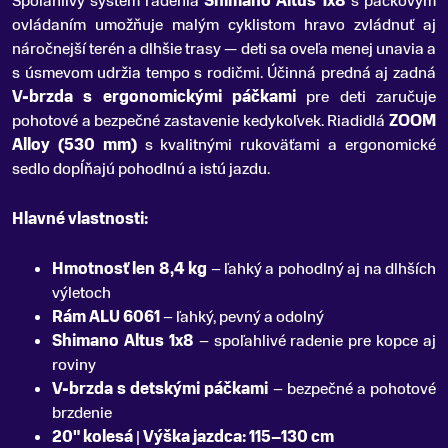
Spoľahlivý systém radenia
Shimano Altus 1x8
s páčkovým
ovládaním umožňuje malým cyklistom hravo zvládnuť aj
náročnejší terén a dlhšie trasy — deti sa oveľa menej unavia a
s úsmevom udržia tempo s rodičmi. Účinná predná aj zadná
V-brzda s ergonomickými páčkami
pre deti zaručuje
pohotové a bezpečné zastavenie kedykoľvek. Riadidlá
ZOOM
Alloy (530 mm)
s kvalitnými rukoväťami a ergonomické
sedlo dopĺňajú pohodlnú a istú jazdu.
Hlavné vlastnosti:
Hmotnosť len 8,4 kg
– ľahký a pohodlný aj na dlhších
výletoch
Rám ALU 6061
– ľahký, pevný a odolný
Shimano Altus 1x8
– spoľahlivé radenie pre kopce aj
roviny
V-brzda s detskými páčkami
– bezpečné a pohotové
brzdenie
20" kolesá
|
Výška jazdca: 115–130 cm