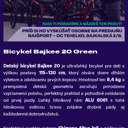
Bicykel Bajkee 20 Green
Detský bicykel Bajkee 20
je ultraľahký bicykel pre deti s
výškou postavy
115–130 cm
, ktorý otvára dvere dlhším
výletom a zdolávaniu prvých kopcov
.
Hmotnosť len
8,4 kg
a
premyslená detská geometria zaručujú prirodzene
vzpriamenú polohu, perfektný prehľad a pohodlné ovládanie
od prvej jazdy. Ľahký hliníkový rám
ALU 6061
s tuhá
hliníkovou vidlicou hravo zvládne drobné pády aj
každodenné dobrodružstvá.