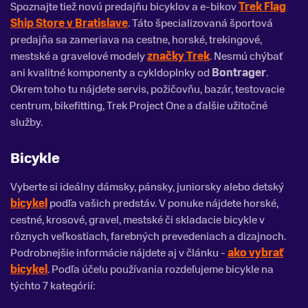
Spoznajte tiež novú predajňu bicyklov a e-bikov
Trek Flag
Ship Store v Bratislave
. Táto špecializovaná športová
predajňa sa zameriava na cestne, horské, trekingové,
mestské a gravelové modely
značky Trek
. Nesmú chýbať
ani kvalitné komponenty a cykldoplnky od
Bontrager
.
Okrem toho tu nájdete servis, požičovňu, bazár, testovacie
centrum, bikefitting, Trek Project One a ďalšie užitočné
služby.
Bicykle
Vyberte si ideálny dámsky, pánsky, juniorsky alebo detský
bicykel
podľa vašich predstáv. V ponuke nájdete horské,
cestné, krosové, gravel, mestské či skladacie bicykle v
rôznych veľkostiach, farebných prevedeniach a dizajnoch.
Podrobnejšie informácie nájdete aj v článku -
ako vybrať
bicykel
. Podľa účelu používania rozdeľujeme bicykle na
týchto 7 kategórií: