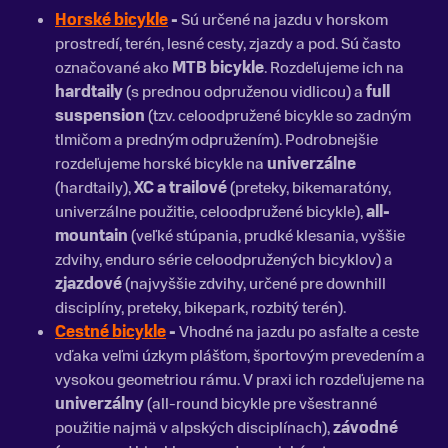
Horské bicykle
-
Sú určené na jazdu v horskom
prostredí, terén, lesné cesty, zjazdy a pod. Sú často
označované ako
MTB bicykle
. Rozdeľujeme ich na
hardtaily
(s prednou odpruženou vidlicou) a
full
suspension
(tzv. celoodpružené bicykle so zadným
tlmičom a predným odpružením). Podrobnejšie
rozdeľujeme horské bicykle na
univerzálne
(hardtaily),
XC
a trailové
(preteky, bikemaratóny,
univerzálne použitie, celoodpružené bicykle),
all-
mountain
(veľké stúpania, prudké klesania, vyššie
zdvihy, enduro série celoodpružených bicyklov) a
zjazdové
(najvyššie zdvihy, určené pre downhill
disciplíny, preteky, bikepark, rozbitý terén).
Cestné bicykle
-
Vhodné na jazdu po asfalte a ceste
vďaka veľmi úzkym plášťom, športovým prevedením a
vysokou geometriou rámu. V praxi ich rozdeľujeme na
univerzálny
(all-round bicykle pre všestranné
použitie najmä v alpských disciplínach),
závodné