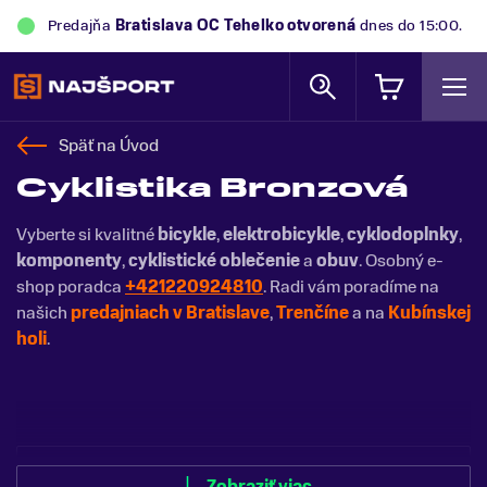
Predajňa
Trek Flagship Store Bratislava
otvorená
dnes
do 15:00.
Späť na
Úvod
Cyklistika Bronzová
Vyberte si kvalitné
bicykle
,
elektrobicykle
,
cyklodoplnky
,
komponenty
,
cyklistické oblečenie
a
obuv
. Osobný e-
shop poradca
+421220924810
. Radi vám poradíme na
našich
predajniach v Bratislave
,
Trenčíne
a na
Kubínskej
holi
.
Zobraziť menej