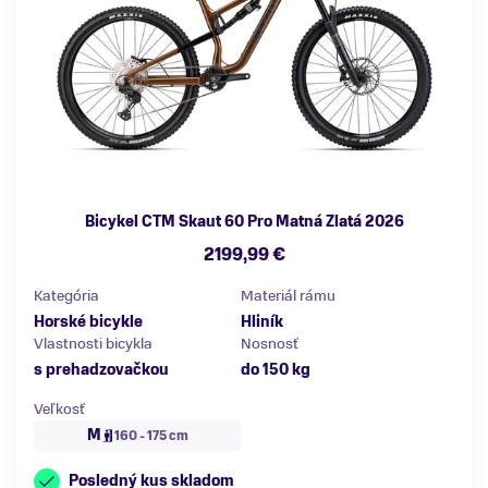
Bicykel CTM Skaut 60 Pro Matná Zlatá 2026
2199,99 €
Kategória
Materiál rámu
Horské bicykle
Hliník
Vlastnosti bicykla
Nosnosť
s prehadzovačkou
do 150 kg
Veľkosť
M
160 - 175 cm
Posledný kus skladom