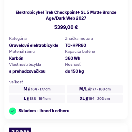
Elektrobicykel Trek Checkpoint+ SL 5 Matte Bronze
Age/Dark Web 2027
5399,00 €
Kategória
Značka motora
Gravelové elektrobicykle
TQ-HPR60
Materiál rámu
Kapacita batérie
Karbón
360 Wh
Vlastnosti bicykla
Nosnosť
s prehadzovačkou
do 150 kg
Veľkosť
M
M/L
164 - 177 cm
177 - 188 cm
L
XL
188 - 194 cm
194 - 203 cm
Skladom - Ihneď k odberu
NOVINKA