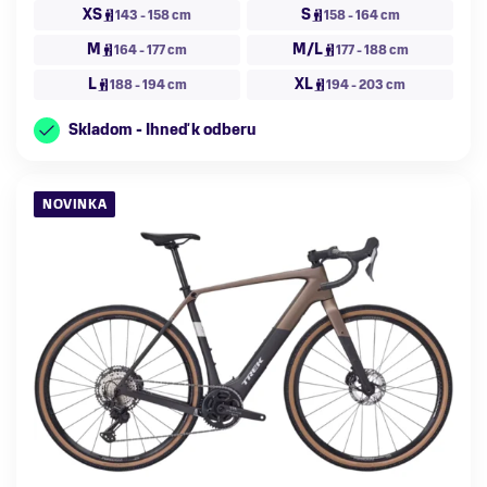
XS
S
143 - 158 cm
158 - 164 cm
M
M/L
164 - 177 cm
177 - 188 cm
L
XL
188 - 194 cm
194 - 203 cm
Skladom - Ihneď k odberu
NOVINKA