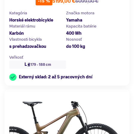
5199,00 €
6099,00 €
-15 %
Kategória
Značka motora
Horské elektrobicykle
Yamaha
Materiál rámu
Kapacita batérie
Karbón
400 Wh
Vlastnosti bicykla
Nosnosť
s prehadzovačkou
do 100 kg
Veľkosť
L
179 - 188 cm
Externý sklad: 2 až 5 pracovných dní