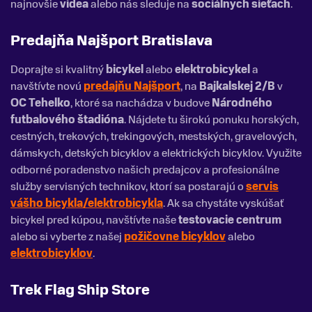
najnovšie
videa
alebo nás sleduje na
sociálnych sieťach
.
Predajňa Najšport Bratislava
Doprajte si kvalitný
bicykel
alebo
elektrobicykel
a
navštívte novú
predajňu Najšport
, na
Bajkalskej 2/B
v
OC Tehelko
, ktoré sa nachádza v budove
Národného
futbalového štadióna
. Nájdete tu širokú ponuku horských,
cestných, trekových, trekingových, mestských, gravelových,
dámskych, detských bicyklov a elektrických bicyklov. Využite
odborné poradenstvo našich predajcov a profesionálne
služby servisných technikov, ktorí sa postarajú o
servis
vášho bicykla/elektrobicykla
. Ak sa chystáte vyskúšať
bicykel pred kúpou, navštívte naše
testovacie centrum
alebo si vyberte z našej
požičovne bicyklov
alebo
elektrobicyklov
.
Trek Flag Ship Store