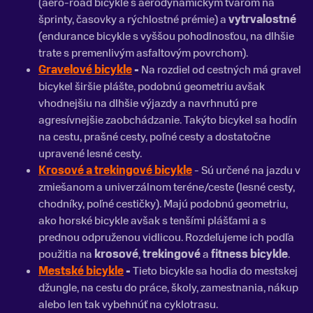
(aero-road bicykle s aerodynamickým tvarom na
šprinty, časovky a rýchlostné prémie) a
vytrvalostné
(endurance bicykle s vyššou pohodlnosťou, na dlhšie
trate s premenlivým asfaltovým povrchom).
Gravelové bicykle
-
Na rozdiel od cestných má gravel
bicykel širšie plášte, podobnú geometriu avšak
vhodnejšiu na dlhšie výjazdy a navrhnutú pre
agresívnejšie zaobchádzanie. Takýto bicykel sa hodín
na cestu, prašné cesty, poľné cesty a dostatočne
upravené lesné cesty.
Krosové a trekingové bicykle
- Sú určené na jazdu v
zmiešanom a univerzálnom teréne/ceste (lesné cesty,
chodníky, poľné cestičky). Majú podobnú geometriu,
ako horské bicykle avšak s tenšími plášťami a s
prednou odpruženou vidlicou. Rozdeľujeme ich podľa
použitia na
krosové
,
trekingové
a
fitness bicykle
.
Mestské bicykle
-
Tieto bicykle sa hodia do mestskej
džungle, na cestu do práce, školy, zamestnania, nákup
alebo len tak vybehnúť na cyklotrasu.