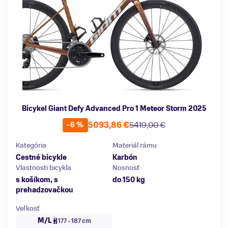
Bicykel Giant Defy Advanced Pro 1 Meteor Storm 2025
5093,86 €
5419,00 €
-6 %
Kategória
Materiál rámu
Cestné bicykle
Karbón
Vlastnosti bicykla
Nosnosť
s košíkom, s
do 150 kg
prehadzovačkou
Veľkosť
M/L
177 - 187 cm