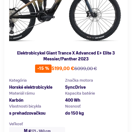
Elektrobicykel Giant Trance X Advanced E+ Elite 3
Messier/Panther 2023
5199,00 €
6099,00 €
-15 %
Kategória
Značka motora
Horské elektrobicykle
SyncDrive
Materiál rámu
Kapacita batérie
Karbón
400 Wh
Vlastnosti bicykla
Nosnosť
s prehadzovačkou
do 150 kg
Veľkosť
M
171 - 180 cm