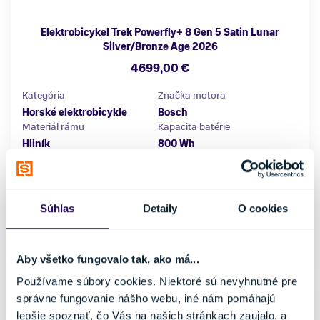
Elektrobicykel Trek Powerfly+ 8 Gen 5 Satin Lunar
Silver/Bronze Age 2026
4699,00 €
Kategória
Značka motora
Horské elektrobicykle
Bosch
Materiál rámu
Kapacita batérie
Hliník
800 Wh
Vlastnosti bicykla
Nosnosť
s prehadzovačkou
do 150 kg
Veľkosť
Súhlas
Detaily
O cookies
S
M
155 - 165 cm
165 - 176 cm
Externý sklad: 2 až 5 pracovných dní
Aby všetko fungovalo tak, ako má...
Používame súbory cookies. Niektoré sú nevyhnutné pre
NOVINKA
správne fungovanie nášho webu, iné nám pomáhajú
lepšie spoznať, čo Vás na našich stránkach zaujalo, a