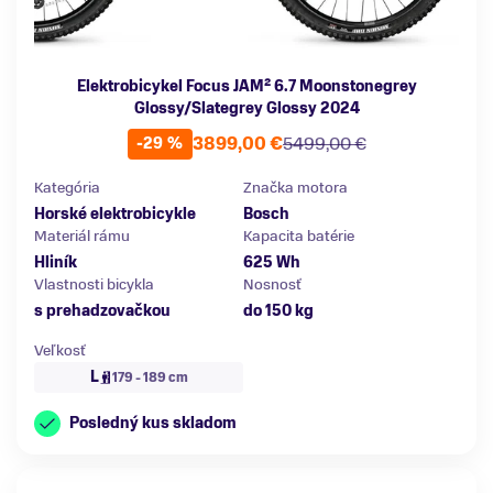
Elektrobicykel Focus JAM² 6.7 Moonstonegrey
Glossy/Slategrey Glossy 2024
3899,00 €
5499,00 €
-29 %
Kategória
Značka motora
Horské elektrobicykle
Bosch
Materiál rámu
Kapacita batérie
Hliník
625 Wh
Vlastnosti bicykla
Nosnosť
s prehadzovačkou
do 150 kg
Veľkosť
L
179 - 189 cm
Posledný kus skladom