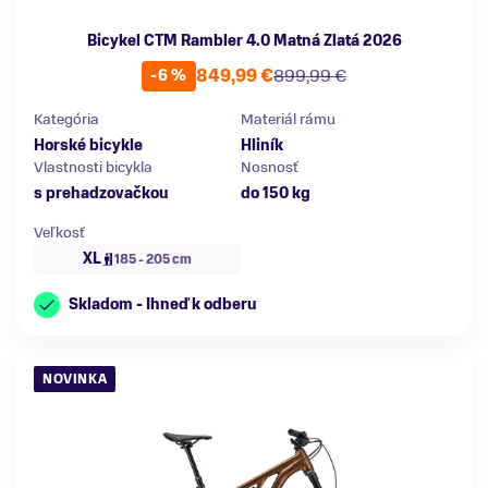
Bicykel CTM Rambler 4.0 Matná Zlatá 2026
849,99 €
899,99 €
-6 %
Kategória
Materiál rámu
Horské bicykle
Hliník
Vlastnosti bicykla
Nosnosť
s prehadzovačkou
do 150 kg
Veľkosť
XL
185 - 205 cm
Skladom - Ihneď k odberu
NOVINKA