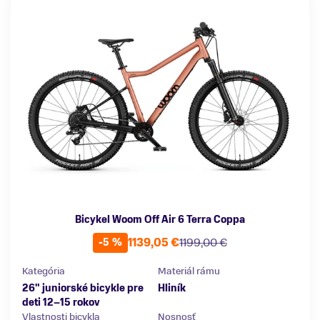
Bicykel Woom Off Air 6 Terra Coppa
1139,05 €
1199,00 €
-5 %
Kategória
Materiál rámu
26" juniorské bicykle pre
Hliník
deti 12–15 rokov
Vlastnosti bicykla
Nosnosť