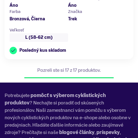
Áno
Áno
Farba
Značka
Bronzová, Čierna
Trek
Veľkosť
L (58-62 cm)
Posledný kus skladom
Pozreli ste si 17 z 17 produktov.
Potrebujete
pomôcť s výberom cyklistických
produktov
? Nechajte si poradiť od skúsených
profesionálov. Naši zamestnanci vám pomôžu s výberom
nových cyklistických produktov na e-shope alebo osobne v
predajniach. Hľadáte ďalšie informácie alebo zaujímavé
zdroje? Prečítajte si naše
blogové články
,
príspevky
,