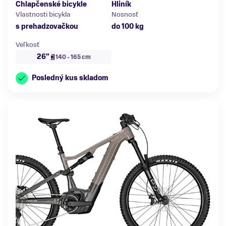
Chlapčenské bicykle
Hliník
Vlastnosti bicykla
Nosnosť
s prehadzovačkou
do 100 kg
Veľkosť
26"
140 - 165 cm
Posledný kus skladom