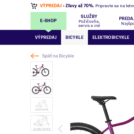
VÝPREDAJ
- Zľavy až 70%
.
Pripravte sa na let
SLUŽBY
PREDA
E-SHOP
Požičovňa,
Najšp
servis a iné
VÝPREDAJ
BICYKLE
ELEKTROBICYKLE
Späť na
Bicykle