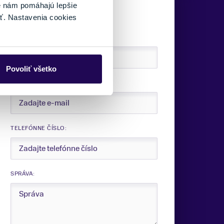
Sme tu pre vás.
é nám pomáhajú lepšie
ť. Nastavenia cookies
VAŠE MENO:
Povoliť všetko
E-MAIL:
TELEFÓNNE ČÍSLO:
SPRÁVA: