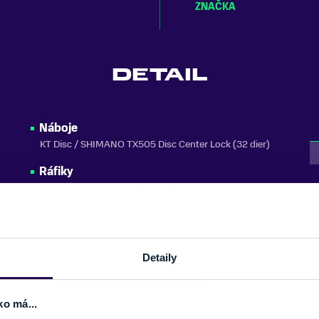
ZNAČKA
DETAIL
Náboje
KT Disc / SHIMANO TX505 Disc Center Lock (32 dier)
Ráfiky
peed
KLS Draft Disc 584x21 (32 dier)
Výplet
steel
175 mm
Plášte
Detaily
IMPAC Ridgepac 54-584 (27.5x2.10)
Hlav. zloženie
ko má...
semi-integrated