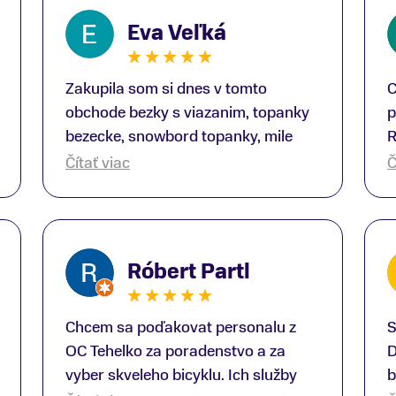
Eva Veľká
Zakupila som si dnes v tomto
C
obchode bezky s viazanim, topanky
p
bezecke, snowbord topanky, mile
R
prekvapenie ako Peter, ktory nas
b
Čítať viac
Č
obsluhoval mal prehlad, poradil nam
s
super. Za mna velmi mila obsluha,
V
dakujeme Eva zo Serede
a
o
Róbert Partl
E
Chcem sa poďakovat personalu z
S
OC Tehelko za poradenstvo a za
D
vyber skveleho bicyklu. Ich služby
b