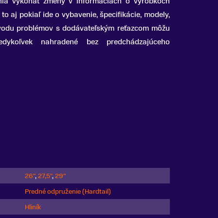
nia vykonať zmeny v informáciách o výrobkoch
to aj pokiaľ ide o vybavenie, špecifikácie, modely,
dôvodu problémov s dodávateľským reťazcom môžu
kedykoľvek nahradené bez predchádzajúceho
26"
,
27,5"
,
29"
Predné odpruženie (Hardtail)
Hliník