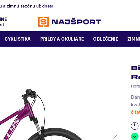
nú a zimnú sezónu už dnes!
JNE
ort
CYKLISTIKA
PRILBY A OKULIARE
OBLEČENIE
ZIMN
B
R
Hors
Dám
kval
čita