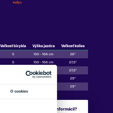
Kellys
Veľkosť bicykla
Výška jazdca
Veľkosť kolies
S
150 - 166 cm
26"
S
150 - 166 cm
27,5"
M
162 - 177 cm
27,5"
M
162 - 177 cm
29"
L
172 - 185 cm
29"
O cookies
Potrebujete viac informácii?