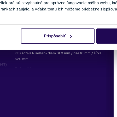
iektoré sú nevyhnutné pre správne fungovanie nášho webu, in
tránkach zaujalo, a vďaka tomu ich môžeme priebežne zlepšova
Stred.zloženie
cartridge (122 mm)
Predstavec
KLS Active - diam 28.6 mm / bar bore 31.8 mm / 8° /
Prispôsobiť
dĺžka 75 mm
Riadidlá
KLS Active RiseBar - diam 31.8 mm / rise 18 mm / šírka
620 mm
34T)
Rukoväte
KLS Advancer 2Density
Sedlovka
KLS Active - diam 30.9 mm / dĺžka 350 mm
Sedlo
KLS Ebony Women
Pedále