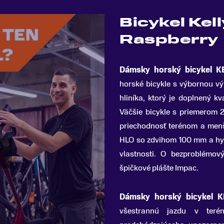
Bicykel Kel
Raspberry
Dámsky horský bicykel K
horské bicykle s výbornou v
hliníka, ktorý je doplnený k
Väčšie bicykle s priemerom 29
priechodnosť terénom a men
HLO so zdvihom 100 mm a hyd
vlastnosti. O bezproblémov
špičkové plášte Impac.
Dámsky horský bicykel 
všestrannú jazdu v ter