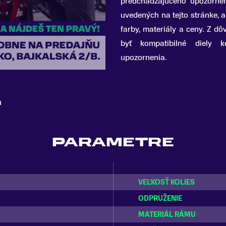
predchádzajúceho upozorne
uvedených na tejto stránke, a 
farby, materiály a ceny. Z 
byť kompatibilné diely 
upozornenia.
u
PARAMETRE
VEĽKOSŤ KOLIES
ODPRUŽENIE
MATERIÁL RÁMU