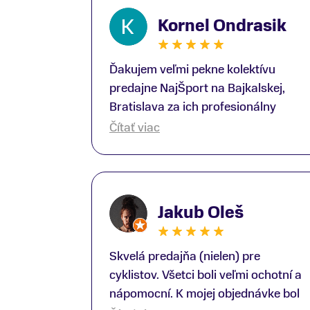
Kornel Ondrasik
Ďakujem veľmi pekne kolektívu
predajne NajŠport na Bajkalskej,
Bratislava za ich profesionálny
prístup k zákazníkom; Zvlášť
Čítať viac
ďakujem špecialistovi Martinovi
Gunišovi za jeho odbornú pomoc pri
kúpe nových lyží a lyžiarskej obuvi,
ako aj prilby.. všetko značka Atomic;
Jakub Oleš
Pán Martin Guniš mi svojou
odbornosťou otvoril nové obzory a
dozvedel som sa, vďaka jeho
Skvelá predajňa (nielen) pre
profesionálnemu prístupu k
cyklistov. Všetci boli veľmi ochotní a
zákazníkovi, up-to-date informácie o
nápomocní. K mojej objednávke bol