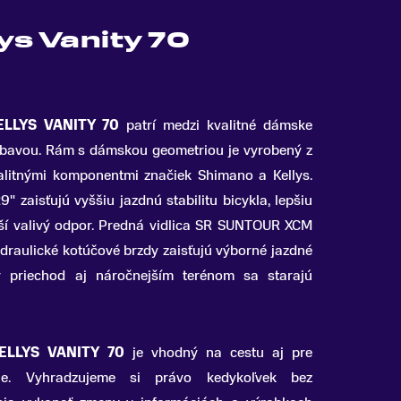
lys Vanity 70
ELLYS VANITY 70
patrí medzi kvalitné dámske
ýbavou
.
Rám s dámskou geometriou je vyrobený z
valitnými komponentmi značiek Shimano a Kellys.
" zaisťujú vyššiu jazdnú stabilitu bicykla, lepšiu
ší valivý odpor. Predná vidlica SR SUNTOUR XCM
raulické kotúčové brzdy zaisťujú výborné jazdné
ý priechod aj náročnejším terénom sa starajú
KELLYS VANITY 70
je vhodný na cestu aj pre
éne.
Vyhradzujeme si právo kedykoľvek bez