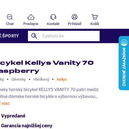
Predajňa
B
Chat
Predajne
Kontakt
Prihlásiť
Košík
É ŠPORTY
icykel Kellys Vanity 70
aspberry
ký
Dámsky
Hliníkový
Kellys
sky horský bicykel KELLYS VANITY 70 patrí medzi
itné dámske horské bicykle s výbornou výbavou...
ť viac
Vypredané
Garancia najnižšej ceny