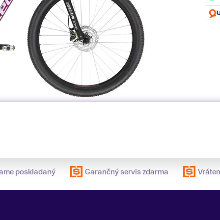
elame poskladaný
Garančný servis zdarma
Vráten