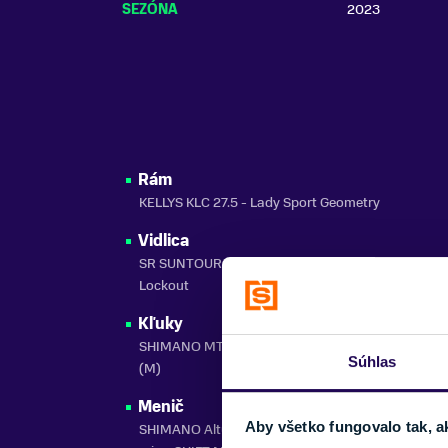
SEZÓNA
2023
Rám
KELLYS KLC 27.5 - Lady Sport Geometry
Vidlica
SR SUNTOUR XCM HLO DS (27.5), 100 mm, coil / S
Lockout
Kľuky
SHIMANO MT101-2 (36x22T) - dĺžka 170 mm (S), 
Súhlas
(M)
Menič
Aby všetko fungovalo tak, a
SHIMANO Altus SL-M2000 Rapidfire Plus alebo