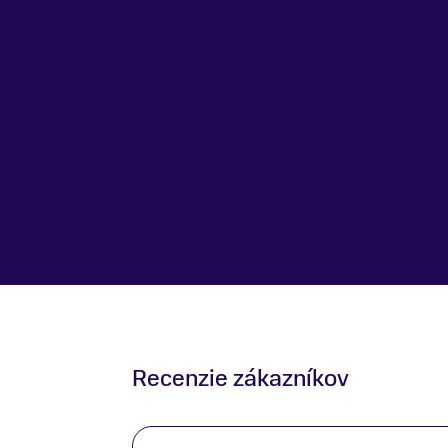
SHIMANO BL-MT200 alebo KLS 1600
Brzdové kotúče
predný 160 mm / zadný 160 mm
Recenzie zákazníkov