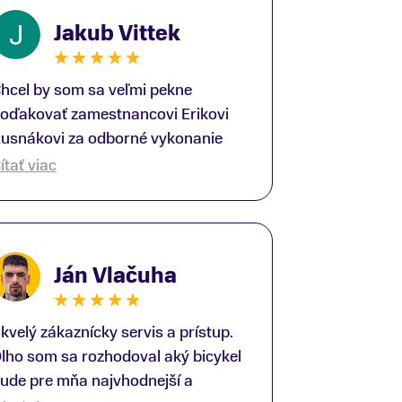
Jakub Vittek
hcel by som sa veľmi pekne
oďakovať zamestnancovi Erikovi
usnákovi za odborné vykonanie
ike-fittingu. Je to super človek na
ítať viac
právnom mieste a veľký odborník.
šetko patrične vysvetlil do detailov
 lajckou rečou. Na všetky moje
tázky odpovedal bez zaváhania.
Ján Vlačuha
šte raz ďakujem.
kvelý zákaznícky servis a prístup.
lho som sa rozhodoval aký bicykel
ude pre mňa najvhodnejší a