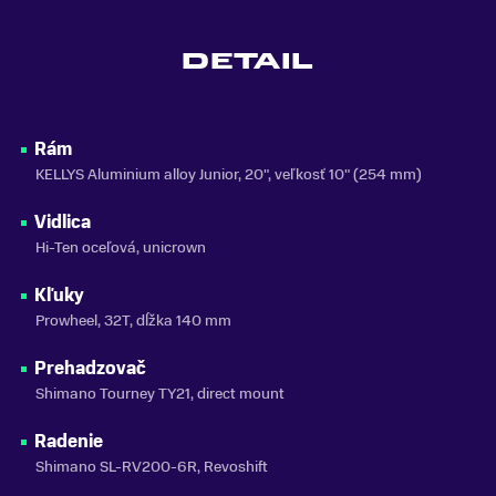
FARBA
Fialová
DETAIL
MATERIÁL RÁMU
Hliník
VLASTNOSTI BICYKLA
Rám
s prehadzovačkou
KELLYS Aluminium alloy Junior, 20", veľkosť 10" (254 mm)
NOSNOSŤ
Vidlica
do 150 kg
Hi-Ten oceľová, unicrown
SEZÓNA
2026
Kľuky
Prowheel, 32T, dĺžka 140 mm
ZNAČKA
Kellys
Prehadzovač
Shimano Tourney TY21, direct mount
Zobraziť menej
Radenie
Shimano SL-RV200-6R, Revoshift