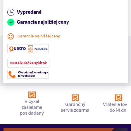
Vypredané
Garancia najnižšej ceny
Garancia najnižšej ceny
Kalkulačka splátok
Bicykel
Garančný
Vrátenie tova
zasielame
servis zdarma
do 14 dní
poskladaný