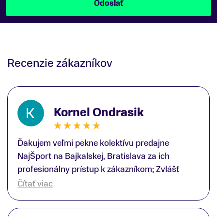
Recenzie zákazníkov
Kornel Ondrasik
Ďakujem veľmi pekne kolektívu predajne
NajŠport na Bajkalskej, Bratislava za ich
profesionálny prístup k zákazníkom; Zvlášť
ďakujem špecialistovi Martinovi Gunišovi za
Čítať viac
jeho odbornú pomoc pri kúpe nových lyží a
lyžiarskej obuvi, ako aj prilby.. všetko značka