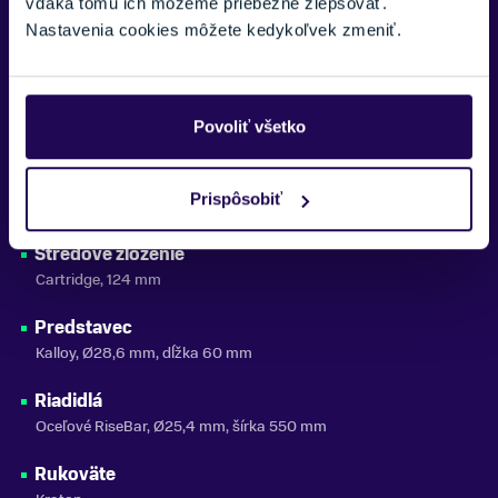
vďaka tomu ich môžeme priebežne zlepšovať.
Nastavenia cookies môžete kedykoľvek zmeniť.
Výplet
Oceľový, čierny
Plášte
Povoliť všetko
Rubena Winner 50-406 (20×1.90)
Hlavové zloženie
Prispôsobiť
Threadless A-Head
Stredové zloženie
Cartridge, 124 mm
Predstavec
Kalloy, Ø28,6 mm, dĺžka 60 mm
Riadidlá
Oceľové RiseBar, Ø25,4 mm, šírka 550 mm
Rukoväte