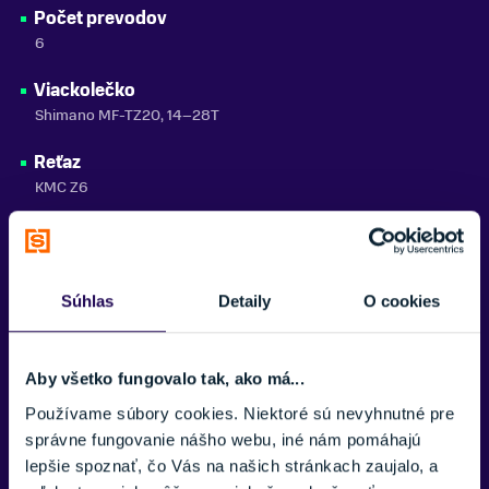
Počet prevodov
6
Viackolečko
Shimano MF-TZ20, 14–28T
Reťaz
KMC Z6
Brzdy
Tektro V-brake
Súhlas
Detaily
O cookies
Brzdové páky
APSE
Náboje
Aby všetko fungovalo tak, ako má...
Alloy, 20H
Používame súbory cookies. Niektoré sú nevyhnutné pre
správne fungovanie nášho webu, iné nám pomáhajú
Ráfiky
lepšie spoznať, čo Vás na našich stránkach zaujalo, a
KLS 406×19, 20H