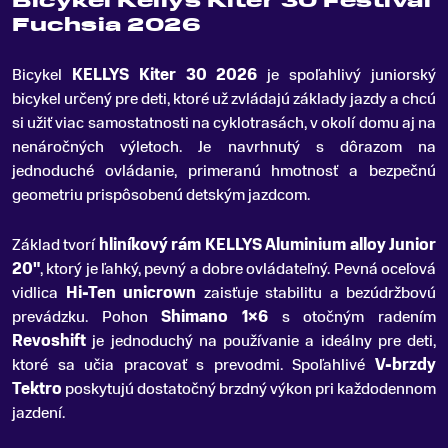
Bicykel Kellys Kiter 30 Festival
Fuchsia 2026
Bicykel
KELLYS Kiter 30 2026
je spoľahlivý juniorský
bicykel určený pre deti, ktoré už zvládajú základy jazdy a chcú
si užiť viac samostatnosti na cyklotrasách, v okolí domu aj na
nenáročných výletoch
.
Je navrhnutý s dôrazom na
jednoduché ovládanie, primeranú hmotnosť a bezpečnú
geometriu prispôsobenú detským jazdcom.
Základ tvorí
hliníkový rám KELLYS Aluminium alloy Junior
20"
, ktorý je ľahký, pevný a dobre ovládateľný. Pevná oceľová
vidlica
Hi-Ten unicrown
zaisťuje stabilitu a bezúdržbovú
prevádzku. Pohon
Shimano 1×6
s otočným radením
Revoshift
je jednoduchý na používanie a ideálny pre deti,
ktoré sa učia pracovať s prevodmi. Spoľahlivé
V-brzdy
Tektro
poskytujú dostatočný brzdný výkon pri každodennom
jazdení.