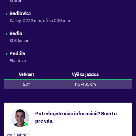
Kraton
Sedlovka
Kalloy, Ø27,2 mm, dĺžka 300 mm
Sedlo
KLS Junior
Pedále
Plastové
Veľkosť
Výška jazdca
20"
115 -135 cm
Potrebujete viac informácii? Sme tu
pre vás.
VAŠE MENO: