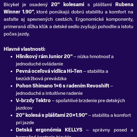
Bicykel je osadený
20" kolesami
s plášťami
Rubena
Winner 1.90"
, ktoré ponúkajú dobrú stabilitu a komfort na
asfalte aj spevnených cestách. Ergonomické komponenty,
primeraná dĺžka kľúk a detské sedlo zvyšujú pohodlie a istotu
počas jazdy.
Hlavné vlastnosti:
Hliníkový rám Junior 20"
– nízka hmotnosť a
jednoduché ovládanie
Pevná oceľová vidlica Hi-Ten
– stabilita a
bezúdržbová prevádzka
Pohon Shimano 1×6 s radením Revoshift
–
jednoduché a intuitívne radenie
V-brzdy Tektro
– spoľahlivé brzdenie pre detských
jazdcov
20" kolesá s plášťami 20×1.90"
– stabilita a komfort
pri jazde
Detská ergonómia KELLYS
– správny posed a