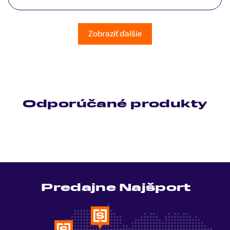
patrične vysvetlil do detailov a lajckou rečou. Na
všetky moje otázky odpovedal bez zaváhania.
Ešte raz ďakujem.
Zobraziť ďalšie
Odporúčané produkty
Predajne Najšport