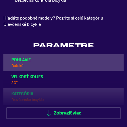
bezpečná kontrola bicykla
Hľadáte podobné modely? Pozrite si celú kategóriu
Dievčenské bicykle
PARAMETRE
POHLAVIE
Detské
VEĽKOSŤ KOLIES
20"
KATEGÓRIA
Dievčenské bicykle
ODPRUŽENIE
Zobraziť viac
Bez odpruženia