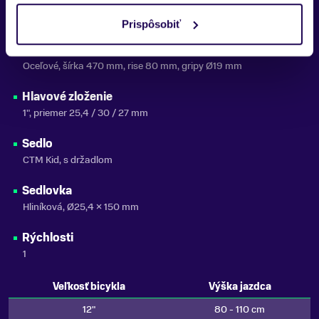
Predstavec
CTM, 40 mm, priemer 22,2 mm
Prispôsobiť
Riadidlá
Oceľové, šírka 470 mm, rise 80 mm, gripy Ø19 mm
Hlavové zloženie
1", priemer 25,4 / 30 / 27 mm
Sedlo
CTM Kid, s držadlom
Sedlovka
Hliníková, Ø25,4 × 150 mm
Rýchlosti
1
Veľkosť bicykla
Výška jazdca
12"
80 - 110 cm