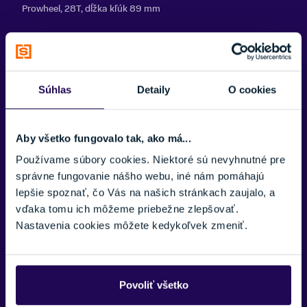
Prowheel, 28T, dĺžka kľúk 89 mm
Zobraziť menej
Brzdy
V-brake (predná) / protišľapná brzda (zadná)
Ráfiky
Súhlas
Detaily
O cookies
CTM 203×21, 16H, čierne
Plášte
Aby všetko fungovalo tak, ako má...
12 1/2×2 1/4 (62-203)
Používame súbory cookies. Niektoré sú nevyhnutné pre
Náboje
správne fungovanie nášho webu, iné nám pomáhajú
Matrix alloy, 16H (vpredu) / coaster, 16H (vzadu)
lepšie spoznať, čo Vás na našich stránkach zaujalo, a
vďaka tomu ich môžeme priebežne zlepšovať.
Pedále
Nastavenia cookies môžete kedykoľvek zmeniť.
Kids HF-812
Reťaz
KMC 410
Povoliť všetko