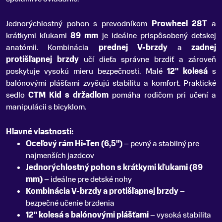
Jednorýchlostný pohon s prevodníkom
Prowheel 28T
a
krátkymi kľukami
89 mm
je ideálne prispôsobený detskej
anatómii. Kombinácia
prednej V-brzdy
a
zadnej
protišľapnej brzdy
učí dieťa správne brzdiť a zároveň
poskytuje vysokú mieru bezpečnosti. Malé
12" kolesá
s
balónovými plášťami zvyšujú stabilitu a komfort. Praktické
sedlo
CTM Kid s držadlom
pomáha rodičom pri učení a
manipulácii s bicyklom.
Hlavné vlastnosti:
Oceľový rám Hi-Ten (6,5")
– pevný a stabilný pre
najmenších jazdcov
Jednorýchlostný pohon s krátkymi kľukami (89
mm)
– ideálne pre detské nohy
Kombinácia V-brzdy a protišľapnej brzdy
–
bezpečné učenie brzdenia
12" kolesá s balónovými plášťami
– vysoká stabilita