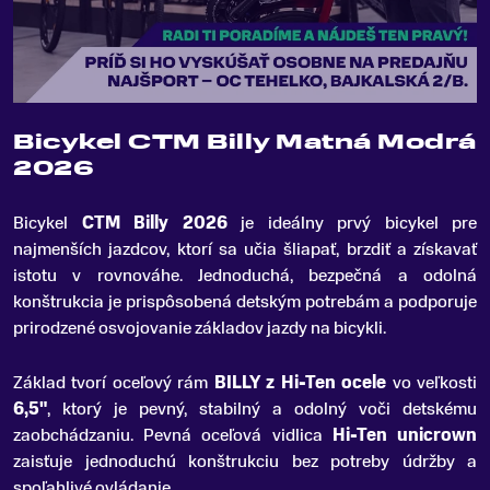
Bicykel CTM Billy Matná Modrá
2026
Bicykel
CTM Billy 2026
je ideálny prvý bicykel pre
najmenších jazdcov, ktorí sa učia šliapať, brzdiť a získavať
istotu v rovnováhe
.
Jednoduchá, bezpečná a odolná
konštrukcia je prispôsobená detským potrebám a podporuje
prirodzené osvojovanie základov jazdy na bicykli.
Základ tvorí oceľový rám
BILLY z Hi-Ten ocele
vo veľkosti
6,5"
, ktorý je pevný, stabilný a odolný voči detskému
zaobchádzaniu. Pevná oceľová vidlica
Hi-Ten unicrown
zaisťuje jednoduchú konštrukciu bez potreby údržby a
spoľahlivé ovládanie.