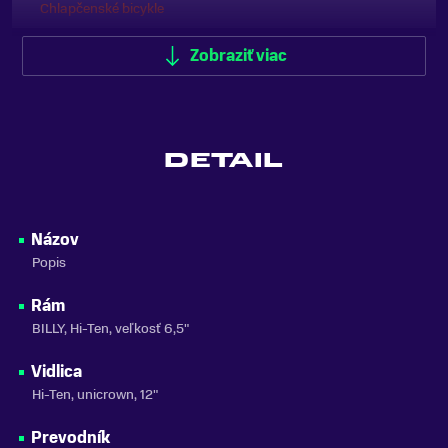
Chlapčenské bicykle
ODPRUŽENIE
Zobraziť viac
Bez odpruženia
FARBA
Modrá
DETAIL
MATERIÁL RÁMU
Oceľ
VLASTNOSTI BICYKLA
Názov
s pomocnými kolieskami
Popis
NOSNOSŤ
Rám
do 100 kg
BILLY, Hi-Ten, veľkosť 6,5"
SEZÓNA
2026
Vidlica
Hi-Ten, unicrown, 12"
ZNAČKA
CTM
Prevodník