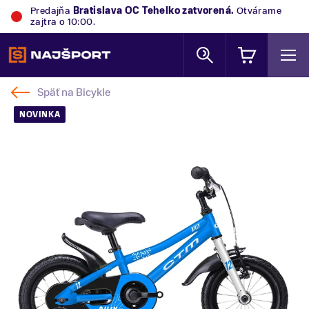
Predajňa
Bratislava OC Tehelko
zatvorená.
Otvárame
zajtra o 10:00.
Späť na
Bicykle
NOVINKA