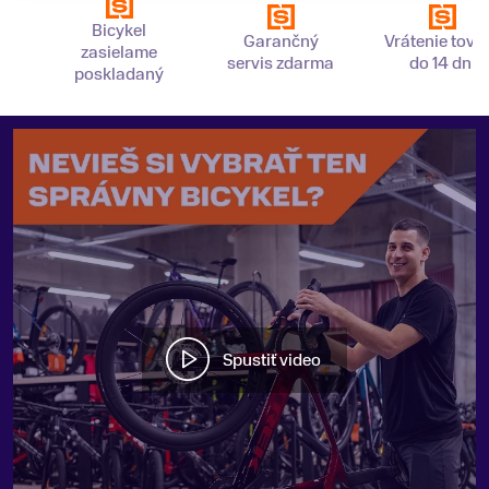
Bicykel
Garančný
Vrátenie tova
zasielame
servis zdarma
do 14 dní
poskladaný
Spustiť video