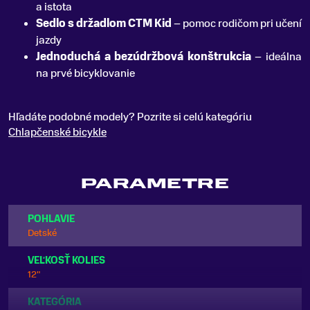
a istota
Sedlo s držadlom CTM Kid
– pomoc rodičom pri učení
jazdy
Jednoduchá a bezúdržbová konštrukcia
– ideálna
na prvé bicyklovanie
Hľadáte podobné modely? Pozrite si celú kategóriu
Chlapčenské bicykle
PARAMETRE
POHLAVIE
Detské
VEĽKOSŤ KOLIES
12"
KATEGÓRIA