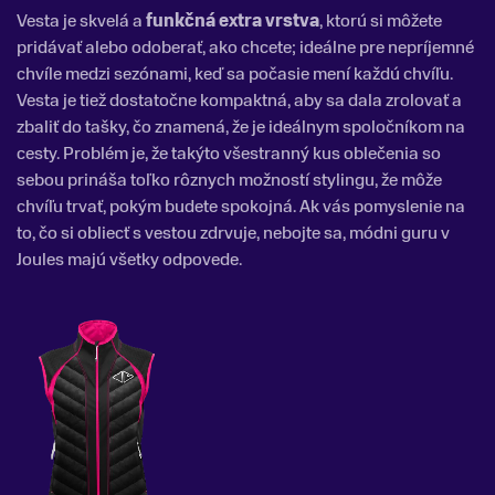
Vesta je skvelá a
funkčná extra vrstva
, ktorú si môžete
pridávať alebo odoberať, ako chcete; ideálne pre nepríjemné
chvíle medzi sezónami, keď sa počasie mení každú chvíľu.
Vesta je tiež dostatočne kompaktná, aby sa dala zrolovať a
zbaliť do tašky, čo znamená, že je ideálnym spoločníkom na
cesty. Problém je, že takýto všestranný kus oblečenia so
sebou prináša toľko rôznych možností stylingu, že môže
chvíľu trvať, pokým budete spokojná. Ak vás pomyslenie na
to, čo si obliecť s vestou zdrvuje, nebojte sa, módni guru v
Joules majú všetky odpovede.