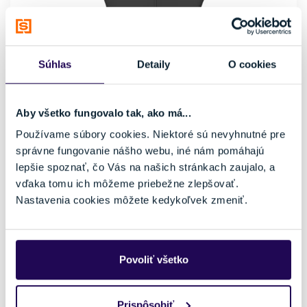
Súhlas
Detaily
O cookies
Aby všetko fungovalo tak, ako má...
Používame súbory cookies. Niektoré sú nevyhnutné pre
Vesta Stöckli Technostretch Gilet Black
správne fungovanie nášho webu, iné nám pomáhajú
lepšie spoznať, čo Vás na našich stránkach zaujalo, a
103,35 €
159,00 €
-35 %
vďaka tomu ich môžeme priebežne zlepšovať.
Pohlavie
Farba
Nastavenia cookies môžete kedykoľvek zmeniť.
Pánske
Čierna
Vhodné na
Typ oblečenia
Lyžovanie
Vesta
Povoliť všetko
Značka
Stöckli
Veľkosť
Prispôsobiť