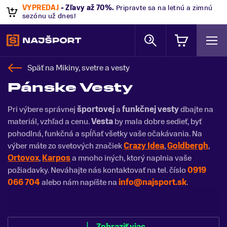
VÝPREDAJ
- Zľavy až 70%
.
Pripravte sa na letnú a zimnú
sezónu už dnes!
Späť na
Mikiny, svetre a vesty
Pánske Vesty
Pri výbere správnej
športovej
a
funkčnej vesty
dbajte na
materiál, vzhľad a cenu.
Vesta
by mala dobre sedieť, byť
pohodlná, funkčná a spĺňať všetky vaše očakávania. Na
výber máte zo svetových značiek
Crazy Idea
,
Goldbergh
,
Ortovox
,
Karpos
a mnoho iných, ktorý naplnia vaše
požiadavky. Neváhajte nás kontaktovať na tel. číslo
0919
066 704
alebo nám napíšte na
info@najsport.sk
.