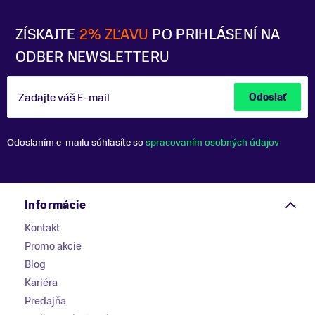
ZÍSKAJTE
2% ZĽAVU
PO PRIHLÁSENÍ NA
ODBER NEWSLETTERU
Zadajte váš E-mail
Odoslať
Odoslaním e-mailu súhlasíte so
spracovaním osobných údajov
Informácie
Kontakt
Promo akcie
Blog
Kariéra
Predajňa