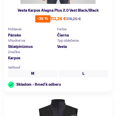
Vesta Karpos Alagna Plus 2.0 Vest Black/Black
113,26 €
174,25 €
-35 %
Pohlavie
Farba
Pánske
Čierna
Vhodné na
Typ oblečenia
Skialpinizmus
Vesta
Značka
Karpos
Veľkosť
M
L
Skladom - Ihneď k odberu