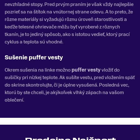
nevzhľadné stopy. Pred prvým praním je však vždy najlepšie
pozrieť sa na štítok na vnútornej strane odevu. A to preto, že
rôzne materiály si vyžadujú rôznu úroveň starostlivosti a
keďže telesné ohrievače môžu byť vyrobené z rôznych
tkanín, je to jediný spôsob, ako s istotou vedieť, ktorý prací
cyklus a teplota sú vhodné.
Sušenie puffer vesty
Okrem sušenia na linke možno
puffer
vesty
vložiť do
sušičky pri nízkej teplote. Ak sušíte vestu, pred vložením späť
do skrine skontrolujte, či je úplne vysušená. Posledná vec,
ktorú by ste chceli, je akýkoľvek vlhký zápach na vašom
oblečení.
Predajne Najšport