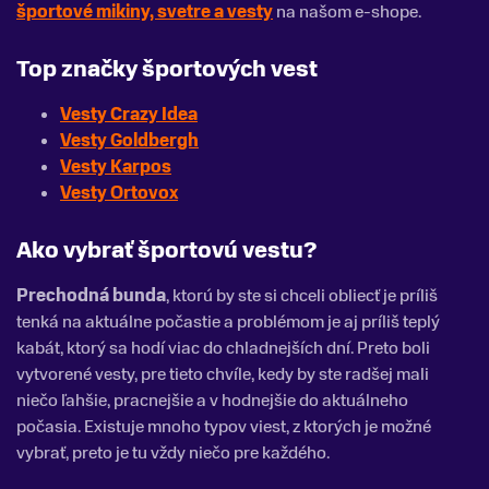
športové mikiny, svetre a vesty
na našom e-shope.
Top značky športových vest
Vesty Crazy Idea
Vesty Goldbergh
Vesty Karpos
Vesty Ortovox
Ako vybrať športovú vestu?
Prechodná bunda
, ktorú by ste si chceli obliecť je príliš
tenká na aktuálne počastie a problémom je aj príliš teplý
kabát, ktorý sa hodí viac do chladnejších dní. Preto boli
vytvorené vesty, pre tieto chvíle, kedy by ste radšej mali
niečo ľahšie, pracnejšie a v hodnejšie do aktuálneho
počasia. Existuje mnoho typov viest, z ktorých je možné
vybrať, preto je tu vždy niečo pre každého.