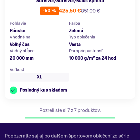
Survivor/Survivor/Black Sphera
425,50 €
851,00 €
-50 %
Pohlavie
Farba
Pánske
Zelená
Vhodné na
Typ oblečenia
Voľný čas
Vesta
Vodný stĺpec
Paropriepustnosť
20 000 mm
10 000 g/m² za 24 hod
Veľkosť
XL
Posledný kus skladom
Pozreli ste si 7 z 7 produktov.
Poobzerajte saj aj po ďalšom športovom oblečení zo série