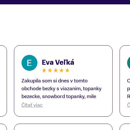
Eva Veľká
Zakupila som si dnes v tomto
C
obchode bezky s viazanim, topanky
p
bezecke, snowbord topanky, mile
R
prekvapenie ako Peter, ktory nas
b
Čítať viac
Č
obsluhoval mal prehlad, poradil nam
s
super. Za mna velmi mila obsluha,
V
dakujeme Eva zo Serede
a