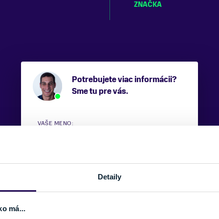
ZNAČKA
Potrebujete viac informácii?
Sme tu pre vás.
VAŠE MENO:
E-MAIL:
Detaily
ko má...
TELEFÓNNE ČÍSLO: