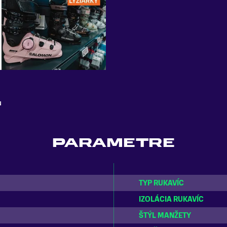
u
PARAMETRE
TYP RUKAVÍC
IZOLÁCIA RUKAVÍC
ŠTÝL MANŽETY