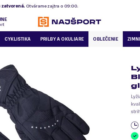
alská 2/B
zatvorená.
Otvárame zajtra o 09:00.
JNE
ort
CYKLISTIKA
PRILBY A OKULIARE
OBLEČENIE
ZIMN
L
B
g
Lyži
kva
stri