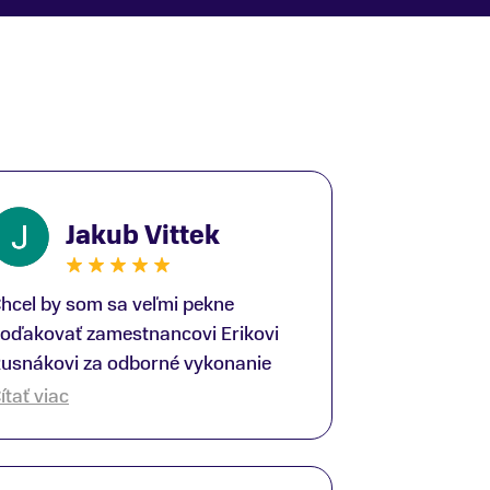
Jakub Vittek
hcel by som sa veľmi pekne
oďakovať zamestnancovi Erikovi
usnákovi za odborné vykonanie
ike-fittingu. Je to super človek na
ítať viac
právnom mieste a veľký odborník.
šetko patrične vysvetlil do detailov
 lajckou rečou. Na všetky moje