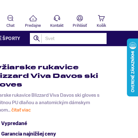
Predajňa
T
Chat
Predajne
Kontakt
Prihlásiť
Košík
É ŠPORTY
yžiarske rukavice
lizzard Viva Davos ski
loves
arske rukavice Blizzard Viva Davos ski gloves s
litnou PU dlaňou a anatomickým dámskym
hom...
čitať viac
Vypredané
Garancia najnižšej ceny