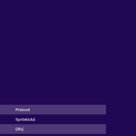
Prstové
Syntetická
Dlhý