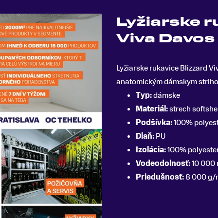
Lyžiarske r
Viva Davos 
Lyžiarske rukavice Blizzard V
anatomickým dámskym strih
Typ:
dámske
Materiál:
strech softshe
Podšívka:
100% polyes
Dlaň:
PU
Izolácia:
100% polyeste
Vodeodolnosť:
10 000
Priedušnosť:
8 000 g/