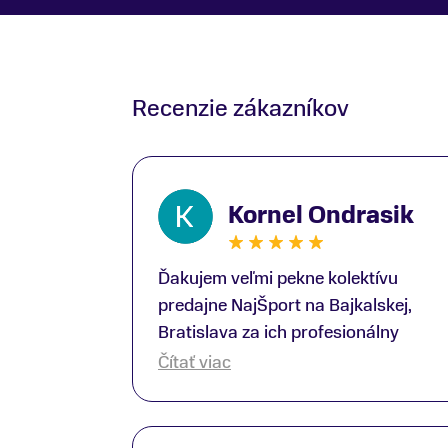
Recenzie zákazníkov
Kornel Ondrasik
Ďakujem veľmi pekne kolektívu
predajne NajŠport na Bajkalskej,
Bratislava za ich profesionálny
prístup k zákazníkom; Zvlášť
Čítať viac
ďakujem špecialistovi Martinovi
Gunišovi za jeho odbornú pomoc pri
kúpe nových lyží a lyžiarskej obuvi,