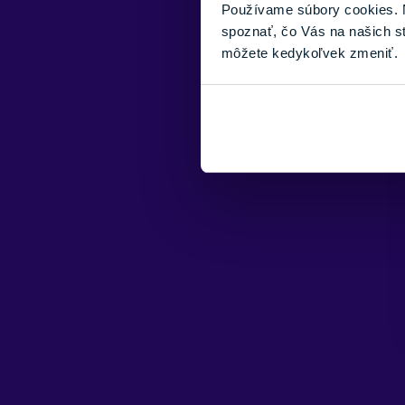
Používame súbory cookies. N
spoznať, čo Vás na našich s
môžete kedykoľvek zmeniť.