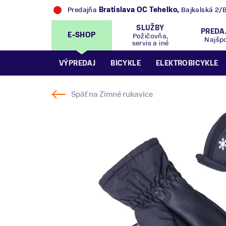
Predajňa
Trek Flagship Store Bratislava
,
Bajk
SLUŽBY
PREDA
E-SHOP
Požičovňa,
Najšp
servis a iné
VÝPREDAJ
BICYKLE
ELEKTROBICYKLE
Späť na
Zimné rukavice