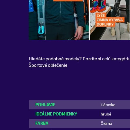
Hľadáte podobné modely? Pozrite si celú kategóri
Športové oblečenie
POHLAVIE
Dámske
IDEÁLNE PODMIENKY
hrubé
FARBA
Čierna