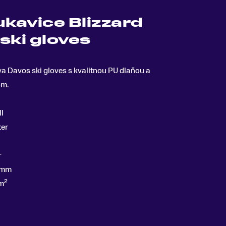
ukavice Blizzard
ski gloves
iva Davos ski gloves
s kvalitnou PU dlaňou a
om
.
ll
ter
r
 mm
2
m