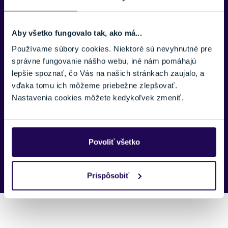
TELEFÓNNE ČÍSLO:
Aby všetko fungovalo tak, ako má...
Používame súbory cookies. Niektoré sú nevyhnutné pre
správne fungovanie nášho webu, iné nám pomáhajú
SPRÁVA:
lepšie spoznať, čo Vás na našich stránkach zaujalo, a
vďaka tomu ich môžeme priebežne zlepšovať.
Nastavenia cookies môžete kedykoľvek zmeniť.
Náš špecialista vám, čo najskôr zavolá ohľadom tohto
Povoliť všetko
produktu.
Prispôsobiť