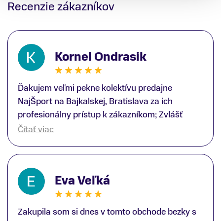
Recenzie zákazníkov
Kornel Ondrasik
Ďakujem veľmi pekne kolektívu predajne
NajŠport na Bajkalskej, Bratislava za ich
profesionálny prístup k zákazníkom; Zvlášť
ďakujem špecialistovi Martinovi Gunišovi za
Čítať viac
jeho odbornú pomoc pri kúpe nových lyží a
lyžiarskej obuvi, ako aj prilby.. všetko značka
Atomic; Pán Martin Guniš mi svojou
Eva Veľká
odbornosťou otvoril nové obzory a dozvedel
som sa, vďaka jeho profesionálnemu prístupu k
zákazníkovi, up-to-date informácie o nových
Zakupila som si dnes v tomto obchode bezky s