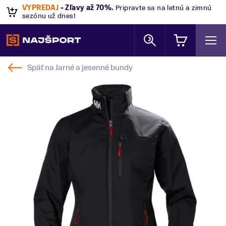
VÝPREDAJ
- Zľavy až 70%
.
Pripravte sa na letnú a zimnú
sezónu už dnes!
Späť na
Jarné a jesenné bundy