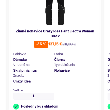
Zimné nohavice Crazy Idea Pant Electra Woman
Black
137,15 €
211,00 €
-35 %
Pohlavie
Farba
P
Dámske
Čierna
D
Vhodné na
Typ oblečenia
V
Skialpinizmus
Nohavice
S
Značka
Z
Crazy Idea
C
Veľkosť
V
L
Posledný kus skladom