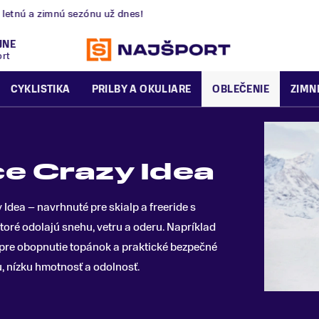
nú a zimnú sezónu už dnes!
JNE
ort
CYKLISTIKA
PRILBY A OKULIARE
OBLEČENIE
ZIMN
e Crazy Idea
dea – navrhnuté pre skialp a freeride s
oré odolajú snehu, vetru a oderu. Napríklad
pre obopnutie topánok a praktické bezpečné
u, nízku hmotnosť a odolnosť.