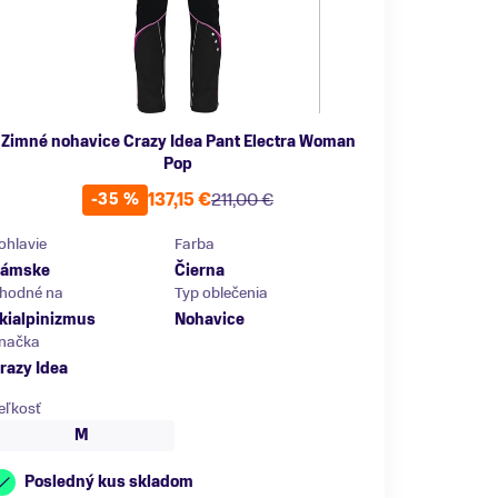
Zimné nohavice Crazy Idea Pant Electra Woman
Pop
137,15 €
211,00 €
-35 %
ohlavie
Farba
ámske
Čierna
hodné na
Typ oblečenia
kialpinizmus
Nohavice
načka
razy Idea
eľkosť
M
Posledný kus skladom