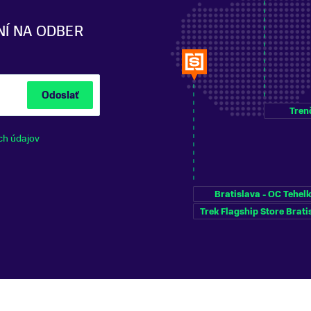
NÍ NA ODBER
Odoslať
Tren
ch údajov
Bratislava - OC Tehel
Trek Flagship Store Brati