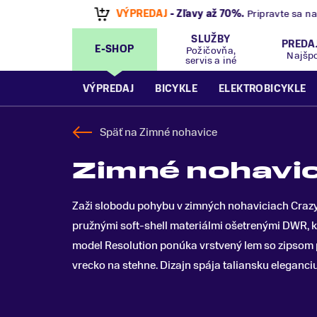
VÝPREDAJ
- Zľavy až 70%
.
Pripravte sa na let
SLUŽBY
PREDA
E-SHOP
Požičovňa,
Najšp
servis a iné
VÝPREDAJ
BICYKLE
ELEKTROBICYKLE
Späť na
Zimné nohavice
Zimné nohavic
Zaži slobodu pohybu v zimných nohaviciach Crazy I
pružnými soft-shell materiálmi ošetrenými DWR, kt
model Resolution ponúka vrstvený lem so zipsom 
vrecko na stehne. Dizajn spája taliansku eleganci