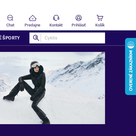
Predajňa
B
Chat
Predajne
Kontakt
Prihlásiť
Košík
É ŠPORTY