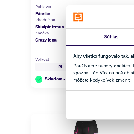
Pohlavie
Farba
Pánske
Čierna
Vhodné na
Typ oblečenia
Skialpinizmus
Nohavice
Značka
Súhlas
Crazy Idea
Aby všetko fungovalo tak, a
Veľkosť
Používame súbory cookies. N
M
spoznať, čo Vás na našich s
Skladom - Ihneď k odberu
môžete kedykoľvek zmeniť.