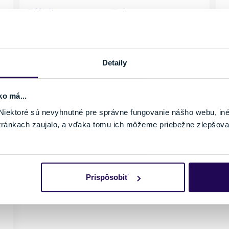
Pohlavie
Farba
P
Pánske
Šedá
Vhodné na
Typ oblečenia
D
Skialpinizmus
Nohavice
V
Značka
Detaily
S
Crazy Idea
V
ko má...
Veľkosť
iektoré sú nevyhnutné pre správne fungovanie nášho webu, in
M
tránkach zaujalo, a vďaka tomu ich môžeme priebežne zlepšova
Posledný kus skladom
Prispôsobiť