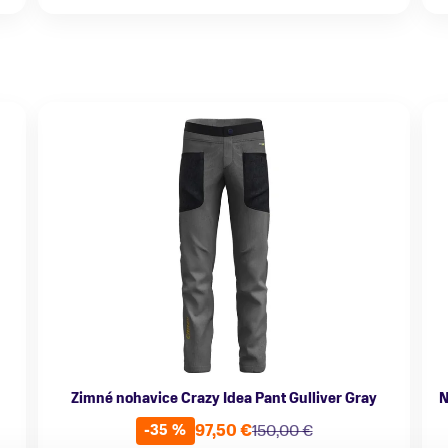
Zimné nohavice Crazy Idea Pant Gulliver Gray
N
97,50 €
150,00 €
-35 %