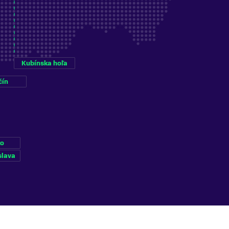
Kubínska hoľa
čín
ko
slava