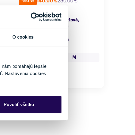
140,00 €
280,00 €
-50 %
ohlavie
Farba
ámske
Čierna, Ružová,
Tyrkysová
hodné na
Značka
O cookies
kialpinizmus
Crazy Idea
eľkosť
S
M
é nám pomáhajú lepšie
L
ť. Nastavenia cookies
Skladom - Ihneď k odberu
Povoliť všetko