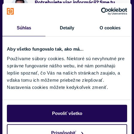
Potrebujete viac informácii? Sme tu
pre vás.
VAŠE MENO:
Súhlas
Detaily
O cookies
Aby všetko fungovalo tak, ako má...
E-MAIL:
Používame súbory cookies. Niektoré sú nevyhnutné pre
správne fungovanie nášho webu, iné nám pomáhajú
lepšie spoznať, čo Vás na našich stránkach zaujalo, a
TELEFÓNNE ČÍSLO:
vďaka tomu ich môžeme priebežne zlepšovať.
Nastavenia cookies môžete kedykoľvek zmeniť.
Zobraziť viac
SPRÁVA:
Povoliť všetko
Prispôsobiť