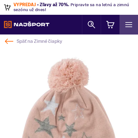
VÝPREDAJ
- Zľavy až 70%
.
Pripravte sa na letnú a zimnú
sezónu už dnes!
Späť na
Zimné čiapky