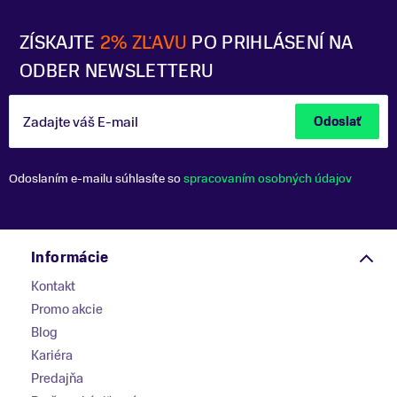
ZÍSKAJTE
2% ZĽAVU
PO PRIHLÁSENÍ NA
ODBER NEWSLETTERU
Zadajte váš E-mail
Odoslať
Odoslaním e-mailu súhlasíte so
spracovaním osobných údajov
Informácie
Kontakt
Promo akcie
Blog
Kariéra
Predajňa