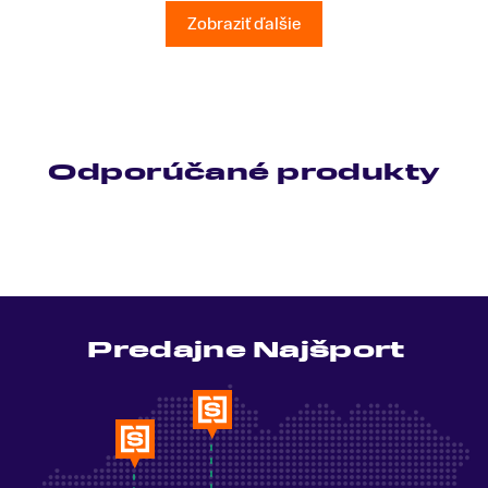
Ešte raz ďakujem.
Zobraziť ďalšie
Odporúčané produkty
Predajne Najšport