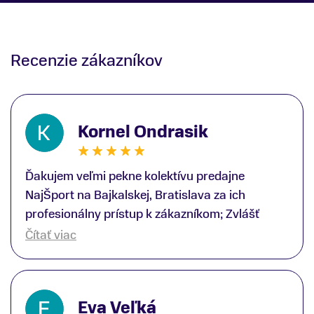
Recenzie zákazníkov
Kornel Ondrasik
Ďakujem veľmi pekne kolektívu predajne
NajŠport na Bajkalskej, Bratislava za ich
profesionálny prístup k zákazníkom; Zvlášť
ďakujem špecialistovi Martinovi Gunišovi za
Čítať viac
jeho odbornú pomoc pri kúpe nových lyží a
lyžiarskej obuvi, ako aj prilby.. všetko značka
Atomic; Pán Martin Guniš mi svojou
Eva Veľká
odbornosťou otvoril nové obzory a dozvedel