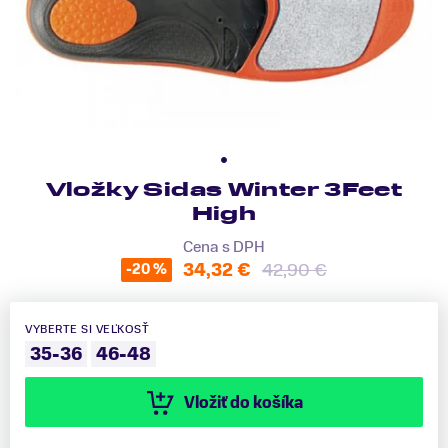
Vložky Sidas Winter 3Feet
High
Cena s DPH
34,32 €
42,90 €
-20 %
VYBERTE SI VEĽKOSŤ
35-36
46-48
Vložiť do košíka