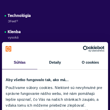
Technológia
3Feet®
Klenba
vysoká
Materiály
izolované, syntetické
Súhlas
Detaily
O cookies
Aby všetko fungovalo tak, ako má...
Potrebujete viac informácii? Sme tu
pre vás.
Používame súbory cookies. Niektoré sú nevyhnutné pre
správne fungovanie nášho webu, iné nám pomáhajú
VAŠE MENO:
lepšie spoznať, čo Vás na našich stránkach zaujalo, a
vďaka tomu ich môžeme priebežne zlepšovať.