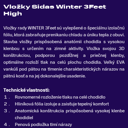
Vložky Sidas Winter 3Feet
High
Vložky rady WINTER 3Feet sú vylepšené o špeciálnu izolačnú
fóliu, ktorá zabraňuje prenikaniu chladu a úniku tepla z obuvi
.
Stavba vložky prispôsobená anatómii chodidla s vysokou
klenbou s určením na zimné aktivity. Vložka svojou 3D
konštrukciou, podporou pozdĺžnej a priečnej klenby,
optimálne rozloží tlak na celú plochu chodidla. Veľký EVA
vankúš pod pätou na tlmenie charakteristických nárazov na
pätnú kosť a na jej dokonalejšie usadenie.
Technické vlastnosti:
Rovnomerné rozloženie tlaku na celé chodidlo
Hliníková fólia izoluje a zaisťuje tepelný komfort
Anatomická konštrukcia prispôsobená vysokej klenbe
chodidiel
Penová podložka tlmí nárazy