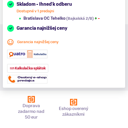
Skladom - Ihneď k odberu
Dostupné v 1 predajni
Bratislava OC Tehelko
(Bajkalská 2/B)
+
-
Garancia najnižšej ceny
Garancia najnižšej ceny
Kalkulačka splátok
Doprava
Eshop overený
zadarmo nad
zákazníkmi
50 eur