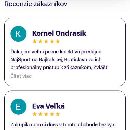
Recenzie zákazníkov
Kornel Ondrasik
Ďakujem veľmi pekne kolektívu predajne
NajŠport na Bajkalskej, Bratislava za ich
profesionálny prístup k zákazníkom; Zvlášť
ďakujem špecialistovi Martinovi Gunišovi za
Čítať viac
jeho odbornú pomoc pri kúpe nových lyží a
lyžiarskej obuvi, ako aj prilby.. všetko značka
Atomic; Pán Martin Guniš mi svojou
Eva Veľká
odbornosťou otvoril nové obzory a dozvedel
som sa, vďaka jeho profesionálnemu prístupu k
zákazníkovi, up-to-date informácie o nových
Zakupila som si dnes v tomto obchode bezky s