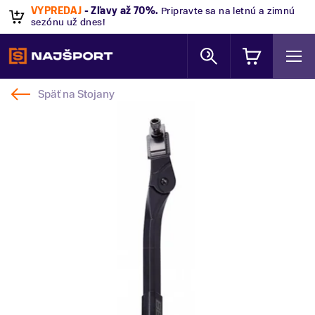
VÝPREDAJ
- Zľavy až 70%
.
Pripravte sa na letnú a zimnú
sezónu už dnes!
Späť na
Stojany