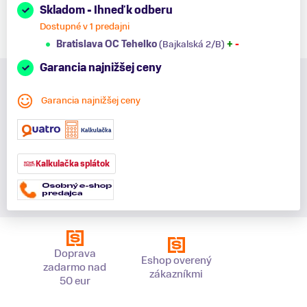
Skladom - Ihneď k odberu
Dostupné v 1 predajni
Bratislava OC Tehelko
(Bajkalská 2/B)
+
-
Garancia najnižšej ceny
Garancia najnižšej ceny
Kalkulačka splátok
Doprava
Eshop overený
zadarmo nad
zákazníkmi
50 eur