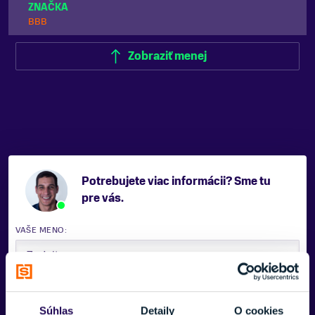
ZNAČKA
BBB
Zobraziť menej
Potrebujete viac informácii? Sme tu
pre vás.
VAŠE MENO:
E-MAIL:
Súhlas
Detaily
O cookies