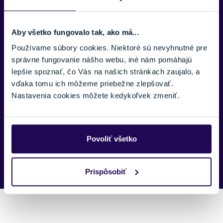
TELEFÓNNE ČÍSLO:
Aby všetko fungovalo tak, ako má...
Používame súbory cookies. Niektoré sú nevyhnutné pre
správne fungovanie nášho webu, iné nám pomáhajú
SPRÁVA:
lepšie spoznať, čo Vás na našich stránkach zaujalo, a
vďaka tomu ich môžeme priebežne zlepšovať.
Nastavenia cookies môžete kedykoľvek zmeniť.
Náš špecialista vám, čo najskôr zavolá ohľadom tohto
Povoliť všetko
produktu.
Prispôsobiť