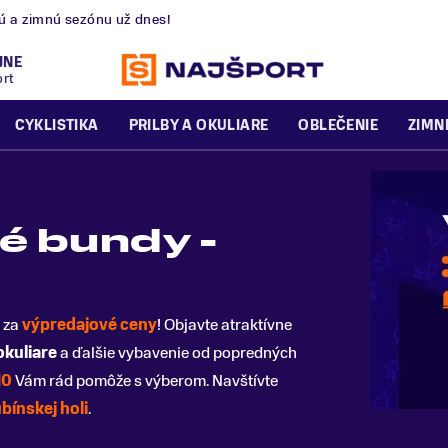
nú a zimnú sezónu už dnes!
JNE
ort
CYKLISTIKA
PRILBY A OKULIARE
OBLEČENIE
ZIMN
 bundy -
za
výpredajové ceny
! Objavte atraktívne
okuliare
a ďalšie vybavenie od popredných
10
Vám rád pomôže s výberom. Navštívte
bínskej holi
.