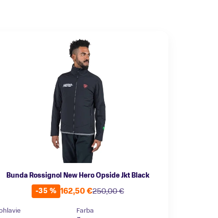
Bunda Rossignol New Hero Opside Jkt Black
162,50 €
250,00 €
-35 %
ohlavie
Farba