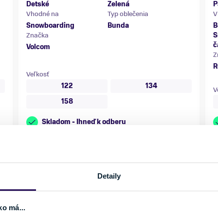
Detské
Zelená
P
Vhodné na
Typ oblečenia
V
Snowboarding
Bunda
B
Značka
S
č
Volcom
Z
R
Veľkosť
122
134
V
158
Skladom - Ihneď k odberu
Detaily
ko má...