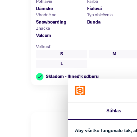
Pohlavie
Farba
Dámske
Fialová
Vhodné na
Typ oblečenia
Snowboarding
Bunda
Značka
Volcom
Veľkosť
S
M
L
Skladom - Ihneď k odberu
Súhlas
Aby všetko fungovalo tak, a