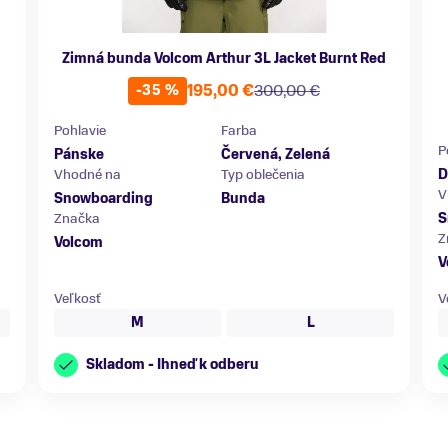
Zimná bunda Volcom Arthur 3L Jacket Burnt Red
195,00 €
300,00 €
-35 %
Pohlavie
Farba
P
Pánske
Červená, Zelená
Vhodné na
Typ oblečenia
D
V
Snowboarding
Bunda
Značka
S
Z
Volcom
V
Veľkosť
V
M
L
Skladom - Ihneď k odberu