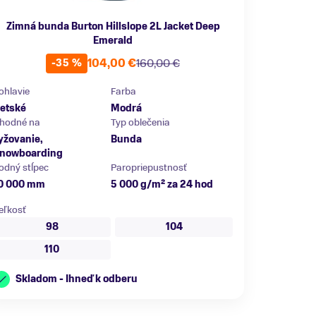
Zimná bunda Burton Hillslope 2L Jacket Deep
Emerald
104,00 €
160,00 €
-35 %
ohlavie
Farba
etské
Modrá
hodné na
Typ oblečenia
yžovanie,
Bunda
nowboarding
odný stĺpec
Paropriepustnosť
0 000 mm
5 000 g/m² za 24 hod
eľkosť
98
104
110
Skladom - Ihneď k odberu