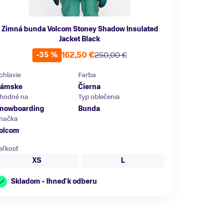
Zimná bunda Volcom Stoney Shadow Insulated
Jacket Black
162,50 €
250,00 €
-35 %
ohlavie
Farba
ámske
Čierna
hodné na
Typ oblečenia
nowboarding
Bunda
načka
olcom
eľkosť
XS
L
Skladom - Ihneď k odberu