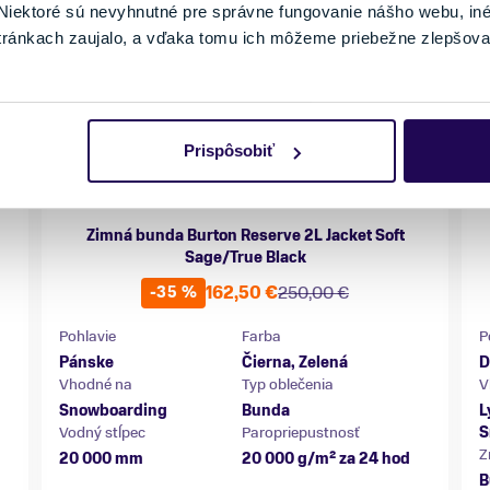
iektoré sú nevyhnutné pre správne fungovanie nášho webu, in
tránkach zaujalo, a vďaka tomu ich môžeme priebežne zlepšova
Prispôsobiť
Zimná bunda Burton Reserve 2L Jacket Soft
Sage/True Black
162,50 €
250,00 €
-35 %
Pohlavie
Farba
P
Pánske
Čierna, Zelená
D
Vhodné na
Typ oblečenia
V
Snowboarding
Bunda
L
Vodný stĺpec
Paropriepustnosť
S
Z
20 000 mm
20 000 g/m² za 24 hod
B