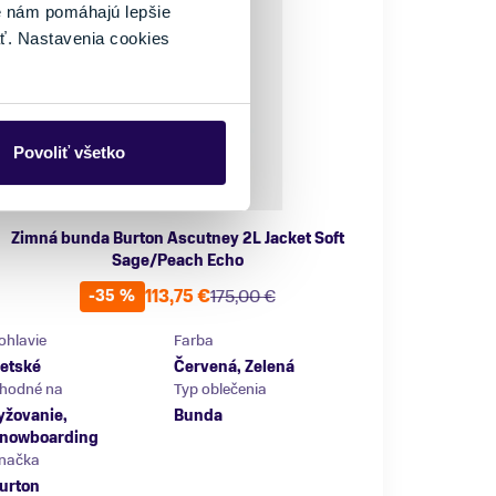
é nám pomáhajú lepšie
ť. Nastavenia cookies
Povoliť všetko
Zimná bunda Burton Ascutney 2L Jacket Soft
Sage/Peach Echo
113,75 €
175,00 €
-35 %
ohlavie
Farba
etské
Červená, Zelená
hodné na
Typ oblečenia
yžovanie,
Bunda
nowboarding
načka
urton