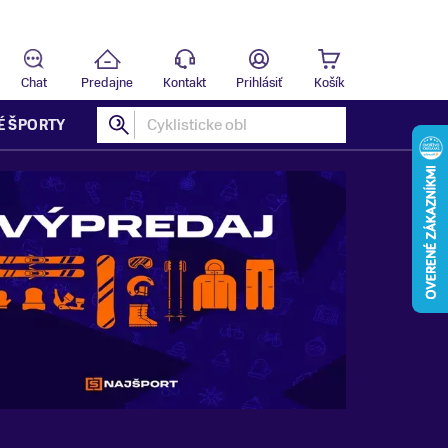
Predajňa
B
Chat
Predajne
Kontakt
Prihlásiť
Košík
É ŠPORTY