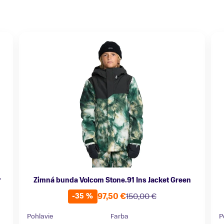
r
Zimná bunda Volcom Stone.91 Ins Jacket Green
97,50 €
150,00 €
-35 %
Pohlavie
Farba
P