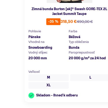
Zimná bunda Burton [ak]® Swash GORE‑TEX 2L
Jacket Summit Taupe
318,50 €
490,00 €
-35 %
Pohlavie
Farba
Pánske
Béžová
Vhodné na
Typ oblečenia
Snowboarding
Bunda
Vodný stĺpec
Paropriepustnosť
20 000 mm
20 000 g/m² za 24 hod
Veľkosť
M
L
XL
Skladom - Ihneď k odberu