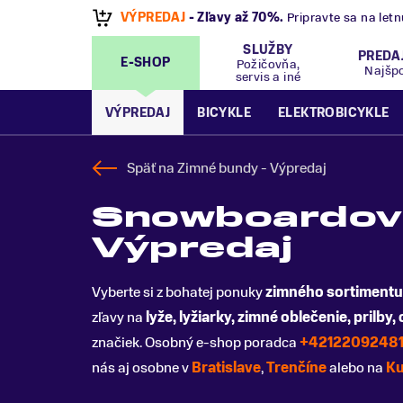
VÝPREDAJ
- Zľavy až 70%
.
Pripravte sa na let
SLUŽBY
PREDA
E-SHOP
Požičovňa,
Najšp
servis a iné
VÝPREDAJ
BICYKLE
ELEKTROBICYKLE
Späť na
Zimné bundy - Výpredaj
Snowboardové
Výpredaj
Vyberte si z bohatej ponuky
zimného sortimentu
zľavy na
lyže, lyžiarky, zimné
oblečenie, prilby, 
značiek. Osobný e-shop poradca
+4212209248
nás aj osobne v
Bratislave
,
Trenčíne
alebo na
Ku