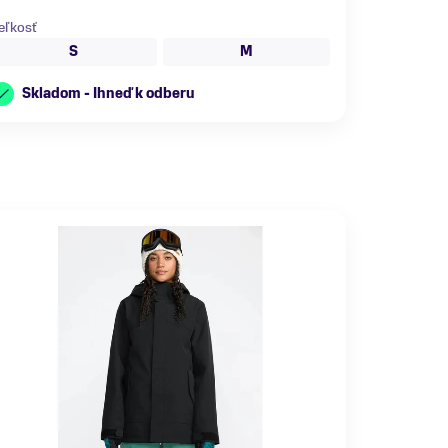
eľkosť
S
M
Skladom - Ihneď k odberu