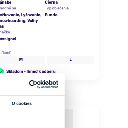
ánske
Čierna
hodné na
Typ oblečenia
ežkovanie, Lyžovanie,
Bunda
nowboarding, Voľný
as
načka
ossignol
eľkosť
M
L
Skladom - Ihneď k odberu
O cookies