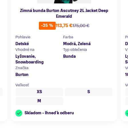
Zimná bunda Burton Ascutney 2L Jacket Deep
Emerald
113,75 €
175,00 €
-35 %
Pohlavie
Farba
P
Detské
Modrá, Zelená
D
Vhodné na
Typ oblečenia
V
Lyžovanie,
Bunda
L
Snowboarding
S
Značka
V
Burton
1
Veľkosť
V
XS
S
M
Skladom - Ihneď k odberu