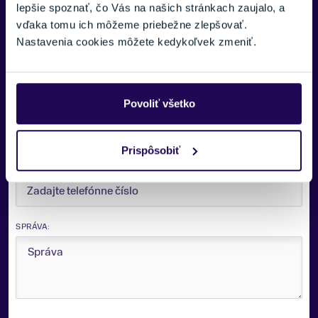
Leki
lepšie spoznať, čo Vás na našich stránkach zaujalo, a
pre vás.
vďaka tomu ich môžeme priebežne zlepšovať.
Zobraziť menej
Nastavenia cookies môžete kedykoľvek zmeniť.
VAŠE MENO:
Povoliť všetko
E-MAIL:
Prispôsobiť
TELEFÓNNE ČÍSLO:
SPRÁVA: