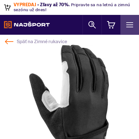
VÝPREDAJ
- Zľavy až 70%
.
Pripravte sa na letnú a zimnú
sezónu už dnes!
Späť na
Zimné rukavice