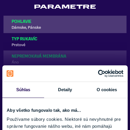
PARAMETRE
POHLAVIE
Dámske, Pánske
TYP RUKAVÍC
Prstové
NEPREMOKAVÁ MEMBRÁNA
Áno
IZOLÁCIA RUKAVÍC
Zobraziť viac
Syntetická
Súhlas
Detaily
O cookies
FARBA
Čierna
VHODNÉ NA
Aby všetko fungovalo tak, ako má...
Skialpinizmus
Používame súbory cookies. Niektoré sú nevyhnutné pre
ZNAČKA
správne fungovanie nášho webu, iné nám pomáhajú
Potrebujete viac informácii? Sme tu