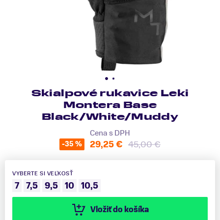
Skialpové rukavice Leki
Montera Base
Black/White/Muddy
Cena s DPH
29,25 €
45,00 €
-35 %
VYBERTE SI VEĽKOSŤ
7
7,5
9,5
10
10,5
Vložiť do košíka