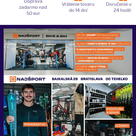
Doprava
Vrátenie tovaru
Doručenie už 
zadarmo nad
do 14 dní
24 hodín
50 eur