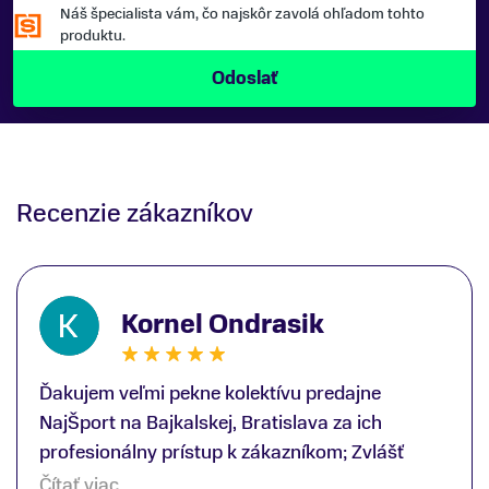
Náš špecialista vám, čo najskôr zavolá ohľadom tohto
produktu.
Recenzie zákazníkov
Kornel Ondrasik
Ďakujem veľmi pekne kolektívu predajne
NajŠport na Bajkalskej, Bratislava za ich
profesionálny prístup k zákazníkom; Zvlášť
ďakujem špecialistovi Martinovi Gunišovi za
Čítať viac