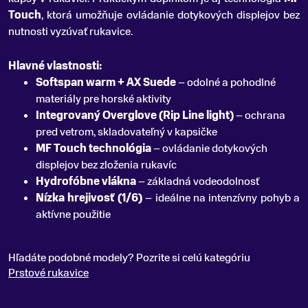
Touch
, ktorá umožňuje ovládanie dotykových displejov bez
nutnosti vyzúvať rukavice.
Hlavné vlastnosti:
Softspan warm + AX Suede
– odolné a pohodlné
materiály pre horské aktivity
Integrovaný Overglove (Rip Line light)
– ochrana
pred vetrom, skladovateľný v kapsičke
MF Touch technológia
– ovládanie dotykových
displejov bez zloženia rukavíc
Hydrofóbne vlákna
– základná vodeodolnosť
Nízka hrejivosť (1/6)
– ideálne na intenzívny pohyb a
aktívne použitie
Hľadáte podobné modely? Pozrite si celú kategóriu
Prstové rukavice