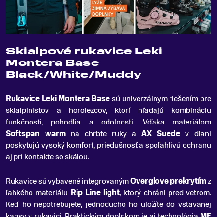
Skialpové rukavice Leki
Montera Base
Black/White/Muddy
Rukavice Leki Montera Base
sú univerzálnym riešením pre
skialpinistov a horolezcov, ktorí hľadajú kombináciu
funkčnosti, pohodlia a odolnosti
.
Vďaka materiálom
Softspan warm
na chrbte ruky a
AX Suede
v dlani
poskytujú vysoký komfort, priedušnosť a spoľahlivú ochranu
aj pri kontakte so skálou.
Rukavice sú vybavené integrovaným
Overglove prekrytím
z
ľahkého materiálu
Rip Line light
, ktorý chráni pred vetrom.
Keď ho nepotrebujete, jednoducho ho uložíte do vstavanej
kapsy v rukavici. Praktickým doplnkom je aj technológia
MF