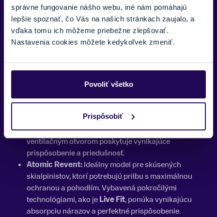
Atomic ponúka širokú škálu prilieb pre rôzne typy
správne fungovanie nášho webu, iné nám pomáhajú
skialpinistov, od začiatočníkov až po profesionálov. Medzi
lepšie spoznať, čo Vás na našich stránkach zaujalo, a
najpopulárnejšie modely patria:
vďaka tomu ich môžeme priebežne zlepšovať.
Nastavenia cookies môžete kedykoľvek zmeniť.
Atomic Backland:
Tento model je navrhnutý
špeciálne pre skialpinistov, ktorí potrebujú ľahkú a
dobre vetranú prilbu. S technológiou
Holo Core
poskytuje skvelú ochranu pri nízkej hmotnosti a
Povoliť všetko
zabezpečuje pohodlie počas dlhých túr.
Atomic Savor:
Táto univerzálna prilba je vhodná pre
Prispôsobiť
tých, ktorí hľadajú optimálny komfort a bezpečnosť.
Vďaka systému
360° Fit System
a integrovaným
ventilačným otvorom poskytuje vynikajúce
prispôsobenie a priedušnosť.
Atomic Revent:
Ideálny model pre skúsených
skialpinistov, ktorí potrebujú prilbu s maximálnou
ochranou a pohodlím. Vybavená pokročilými
technológiami, ako je
Live Fit
, ponúka vynikajúcu
absorpciu nárazov a perfektné prispôsobenie.