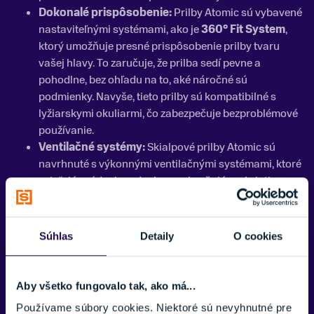
Dokonalé prispôsobenie:
Prilby Atomic sú vybavené
nastaviteľnými systémami, ako je
360° Fit System
,
ktorý umožňuje presné prispôsobenie prilby tvaru
vašej hlavy. To zaručuje, že prilba sedí pevne a
pohodlne, bez ohľadu na to, aké náročné sú
podmienky. Navyše, tieto prilby sú kompatibilné s
lyžiarskymi okuliarmi, čo zabezpečuje bezproblémové
používanie.
Ventilačné systémy:
Skialpové prilby Atomic sú
navrhnuté s výkonnými ventilačnými systémami, ktoré
zaisťujú prúdenie vzduchu a zabraňujú prehriatiu
hlavy počas intenzívnych výstupov. Integrované
otvory umožňujú reguláciu teploty vo vnútri prilby, čo
prispieva k celkovému komfortu.
Súhlas
Detaily
O cookies
Najobľúbenejšie modely skialpových
prilieb Atomic
Aby všetko fungovalo tak, ako má...
Používame súbory cookies. Niektoré sú nevyhnutné pre