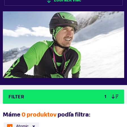
Zobraziť viac
FILTER
1
Máme
0 produktov
podľa filtra:
Atomic