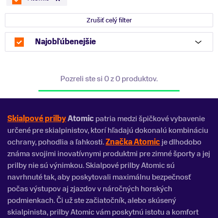
Zrušiť celý filter
Najobľúbenejšie
Pozreli ste si 0 z 0 produktov.
Skialpové prilby
Atomic
patria medzi špičkové vybavenie
určené pre skialpinistov, ktorí hľadajú dokonalú kombináciu
ochrany, pohodlia a ľahkosti.
Značka Atomic
je dlhodobo
známa svojimi inovatívnymi produktmi pre zimné športy a jej
prilby nie sú výnimkou. Skialpové prilby Atomic sú
navrhnuté tak, aby poskytovali maximálnu bezpečnosť
počas výstupov aj zjazdov v náročných horských
podmienkach. Či už ste začiatočník, alebo skúsený
skialpinista, prilby Atomic vám poskytnú istotu a komfort