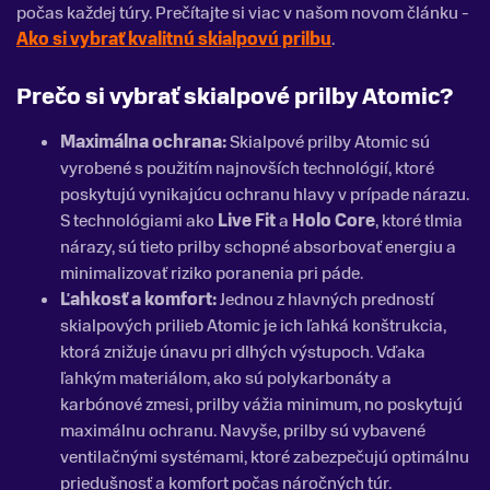
počas každej túry. Prečítajte si viac v našom novom článku -
Ako si vybrať kvalitnú skialpovú prilbu
.
Prečo si vybrať skialpové prilby Atomic?
Maximálna ochrana:
Skialpové prilby Atomic sú
vyrobené s použitím najnovších technológií, ktoré
poskytujú vynikajúcu ochranu hlavy v prípade nárazu.
S technológiami ako
Live Fit
a
Holo Core
, ktoré tlmia
nárazy, sú tieto prilby schopné absorbovať energiu a
minimalizovať riziko poranenia pri páde.
Ľahkosť a komfort:
Jednou z hlavných predností
skialpových prilieb Atomic je ich ľahká konštrukcia,
ktorá znižuje únavu pri dlhých výstupoch. Vďaka
ľahkým materiálom, ako sú polykarbonáty a
karbónové zmesi, prilby vážia minimum, no poskytujú
maximálnu ochranu. Navyše, prilby sú vybavené
ventilačnými systémami, ktoré zabezpečujú optimálnu
priedušnosť a komfort počas náročných túr.