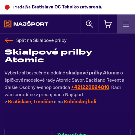
Predajňa
Bratislava OC Tehelko
zatvorená.
Späť na
Skialpové prilby
Skialpové prilby
Atomic
Vyberte si bezpečné a odolné
skialpové prilby Atomic
o
špičkové modelové rady Atomic Savor, Backland Revent a
ďalšie. Osobný e-shop poradca
+421220924810
. Radi
vám poradíme v predajniach Najšport
v
Bratislave
,
Trenčíne
a na
Kubínskej holi
.
Zobraziť menej