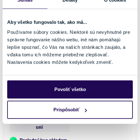
Aby všetko fungovalo tak, ako má...
Používame súbory cookies. Niektoré sú nevyhnutné pre
správne fungovanie nášho webu, iné nám pomáhajú
lepšie spoznať, čo Vás na našich stránkach zaujalo, a
vďaka tomu ich môžeme priebežne zlepšovať.
Nastavenia cookies môžete kedykoľvek zmeniť.
Šiltovka Oakley Cadence Road Cap 2.0 Blackout
19,50 €
30,00 €
-35 %
Pohlavie
Farba
Povoliť všetko
Dámske, Pánske
Čierna
Značka
Oakley
Prispôsobiť
Veľkosť
uni