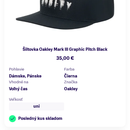
Šiltovka Oakley Mark III Graphic Pitch Black
35,00 €
Pohlavie
Farba
Dámske, Pánske
Čierna
Vhodné na
Značka
Voľný čas
Oakley
Veľkosť
uni
Posledný kus skladom