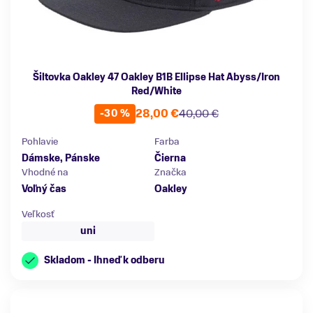
Šiltovka Oakley 47 Oakley B1B Ellipse Hat Abyss/Iron
Red/White
28,00 €
40,00 €
-30 %
Pohlavie
Farba
Dámske, Pánske
Čierna
Vhodné na
Značka
Voľný čas
Oakley
Veľkosť
uni
Skladom - Ihneď k odberu