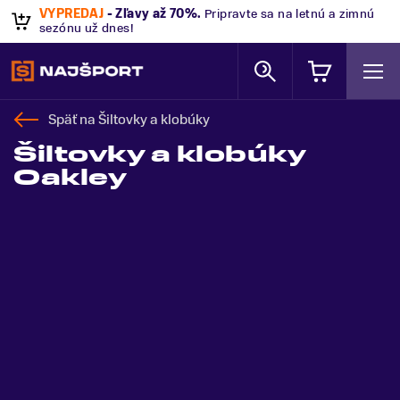
VÝPREDAJ
- Zľavy až 70%
.
Pripravte sa na letnú a zimnú
sezónu už dnes!
Späť na
Šiltovky a klobúky
Šiltovky a klobúky
Oakley