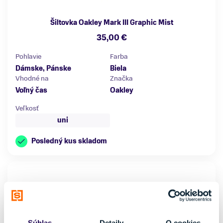
Šiltovka Oakley Mark III Graphic Mist
35,00 €
Pohlavie
Farba
Dámske, Pánske
Biela
Vhodné na
Značka
Voľný čas
Oakley
Veľkosť
uni
Posledný kus skladom
Súhlas
Detaily
O cookies