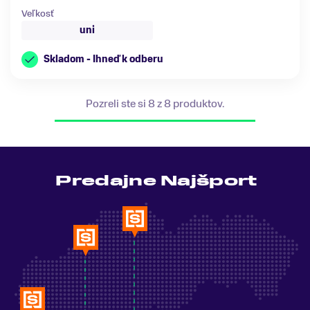
Veľkosť
uni
Skladom - Ihneď k odberu
Pozreli ste si 8 z 8 produktov.
Predajne Najšport