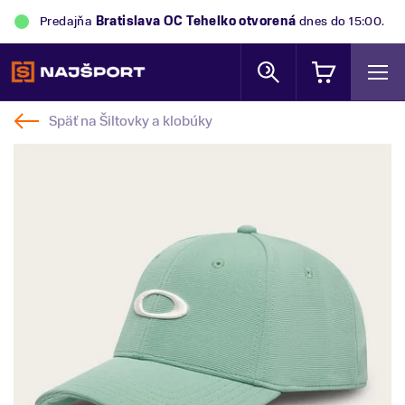
Predajňa
Bratislava OC Tehelko
otvorená
dnes do 15:00.
Späť na
Šiltovky a klobúky