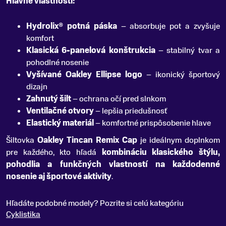
Hlavné vlastnosti:
Hydrolix® potná páska
– absorbuje pot a zvyšuje
komfort
Klasická 6-panelová konštrukcia
– stabilný tvar a
pohodlné nosenie
Vyšívané Oakley Ellipse logo
– ikonický športový
dizajn
Zahnutý šilt
– ochrana očí pred slnkom
Ventilačné otvory
– lepšia priedušnosť
Elastický materiál
– komfortné prispôsobenie hlave
Šiltovka
Oakley Tincan Remix Cap
je ideálnym doplnkom
pre každého, kto hľadá
kombináciu klasického štýlu,
pohodlia a funkčných vlastností na každodenné
nosenie aj športové aktivity
.
Hľadáte podobné modely? Pozrite si celú kategóriu
Cyklistika