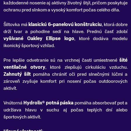
každodenné nosenie aj aktívny životný štýl, pričom poskytuje
ochranu pred slnkom a vysoký komfort počas celého dňa.
Šiltovka má
klasickú 6-panelovú konštrukciu
, ktorá dobre
drží tvar a pohodlne sedí na hlave. Prednú časť zdobí
vyšívané Oakley Ellipse logo
, ktoré dodáva modelu
ikonický športový vzhľad.
Pre lepšie odvetranie sú na vrchnej časti umiestnené
šité
ventilačné otvory
, ktoré zlepšujú cirkuláciu vzduchu.
Zahnutý šilt
pomáha chrániť oči pred slnečnými lúčmi a
zároveň zvyšuje komfort pri nosení počas outdoorových
aktivít.
Vnútorná
Hydrolix® potná páska
pomáha absorbovať pot a
udržiava hlavu v suchu aj počas teplých dní alebo
športových aktivít.