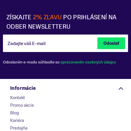
ZÍSKAJTE
2% ZĽAVU
PO PRIHLÁSENÍ NA
ODBER NEWSLETTERU
Zadajte váš E-mail
Odoslať
Odoslaním e-mailu súhlasíte so
spracovaním osobných údajov
Informácie
Kontakt
Promo akcie
Blog
Kariéra
Predajňa