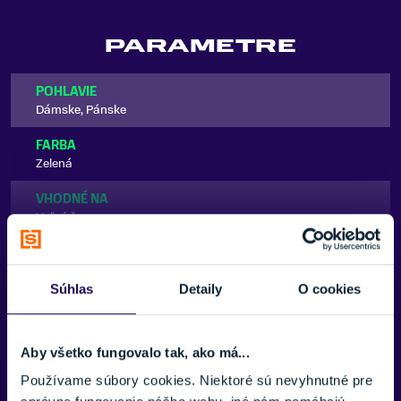
PARAMETRE
POHLAVIE
Dámske, Pánske
FARBA
Zelená
VHODNÉ NA
Voľný čas
ZNAČKA
Zobraziť viac
Oakley
Súhlas
Detaily
O cookies
Zobraziť menej
Aby všetko fungovalo tak, ako má...
Používame súbory cookies. Niektoré sú nevyhnutné pre