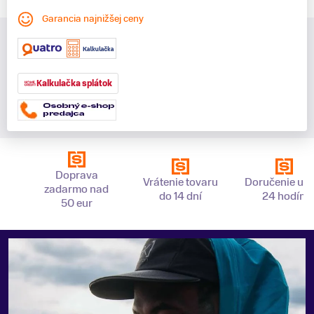
Garancia najnižšej ceny
Kalkulačka splátok
Doprava
Vrátenie tovaru
Doručenie už 
zadarmo nad
do 14 dní
24 hodín
50 eur