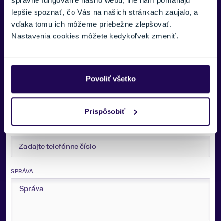
správne fungovanie nášho webu, iné nám pomáhajú
Potrebujete viac informácii? Sme tu
lepšie spoznať, čo Vás na našich stránkach zaujalo, a
pre vás.
vďaka tomu ich môžeme priebežne zlepšovať.
Nastavenia cookies môžete kedykoľvek zmeniť.
VAŠE MENO:
Povoliť všetko
E-MAIL:
Prispôsobiť
TELEFÓNNE ČÍSLO:
SPRÁVA: