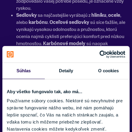
zodpovedalo vašej potrebe posedu, je označené vždy
ryskou.
Sedlovky
sa najčastejšie vyrábajú z
hliníku
,
ocele
,
alebo
karbónu
.
Oceľové sedlovky
sú síce ťažšie, ale
vynikajú vysokou odolnosťou a pružnosťou, ktorú
ocenia najmä cyklisti preferujúci komfort pred nízkou
hmotnosťou.
Karbónové modely
sú naopak
ultralahké a schopné lepšie tlmiť vibrácie, no vyžadujú
opatrnejšie zaobchádzanie
V článku:
Ako vybrať ideálnu teleskopickú
Súhlas
Detaily
O cookies
sedlovku
sa dozviete všetky tipy a triky ohľadom
výberu, porovnania, výhod, nevýhod, ale aj veľa iných
užitočných informácií.
Aby všetko fungovalo tak, ako má...
Prečo je kvalitná sedlovka dôležitá?
Používame súbory cookies. Niektoré sú nevyhnutné pre
správne fungovanie nášho webu, iné nám pomáhajú
Cyklistická sedlovka
hrá zásadnú rolu vo vašom pohodlí a
lepšie spoznať, čo Vás na našich stránkach zaujalo, a
efektivite. Správna sedlovka vám umožní udržať optimálnu
vďaka tomu ich môžeme priebežne zlepšovať.
polohu tela, čo znižuje únavu a riziko zranenia. Kvalitné
Nastavenia cookies môžete kedykoľvek zmeniť.