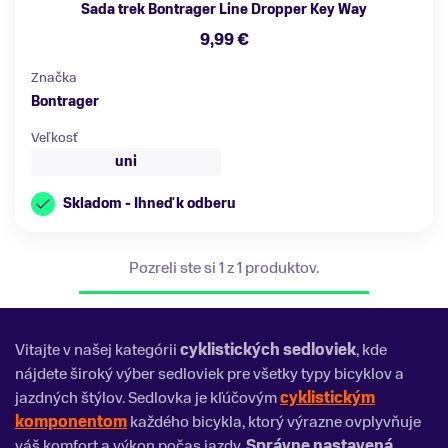
Sada trek Bontrager Line Dropper Key Way
9,99 €
Značka
Bontrager
Veľkosť
uni
Skladom - Ihneď k odberu
Pozreli ste si 1 z 1 produktov.
Vitajte v našej kategórii
cyklistických sedloviek
, kde
nájdete široký výber sedloviek pre všetky typy bicyklov a
jazdných štýlov. Sedlovka je kľúčovým
cyklistickým
komponentom
každého bicykla, ktorý výrazne ovplyvňuje
váš komfort a výkon počas jazdy.
Správne nastavená