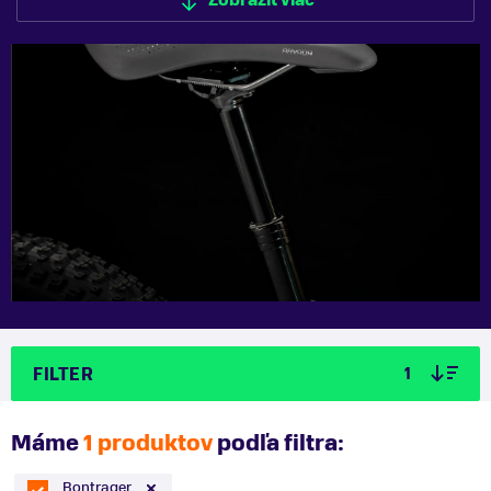
Zobraziť viac
FILTER
1
Máme
1 produktov
podľa filtra:
Bontrager