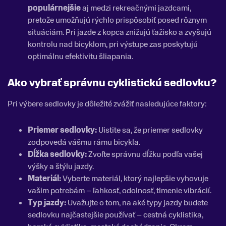
populárnejšie
aj medzi rekreačnými jazdcami,
pretože umožňujú rýchlo prispôsobiť posed rôznym
situáciám. Pri jazde z kopca znižujú ťažisko a zvyšujú
kontrolu nad bicyklom, pri výstupe zas poskytujú
optimálnu efektivitu šliapania.
Ako vybrať správnu cyklistickú sedlovku?
Pri výbere sedlovky je dôležité zvážiť nasledujúce faktory:
Priemer sedlovky:
Uistite sa, že priemer sedlovky
zodpovedá vášmu rámu bicykla.
Dĺžka sedlovky:
Zvoľte správnu dĺžku podľa vašej
výšky a štýlu jazdy.
Materiál:
Vyberte materiál, ktorý najlepšie vyhovuje
vašim potrebám – ľahkosť, odolnosť, tlmenie vibrácií.
Typ jazdy:
Uvažujte o tom, na aké typy jazdy budete
sedlovku najčastejšie používať – cestná cyklistika,