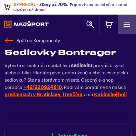
VÝPREDAJ
- Zľavy až 70%
.
Pripravte sa na letnú a zimnú
sezónu už dnes!
Späť na
Komponenty
Sedlovky Bontrager
Vyberte si kvalitnú a spoľahlivú
sedlovku
pre váš bicykel
alebo e-bike. Hľadáte pevnú, odpruženú alebo teleskopickú
sedlovku? Ste na stprávnom mieste. Osobný e-shop
poradca
+421220924810
. Radi vám poradíme na našich
predajniach v Bratislave
,
Trenčíne
a na
Kubínskej holi
.
Zobraziť menej