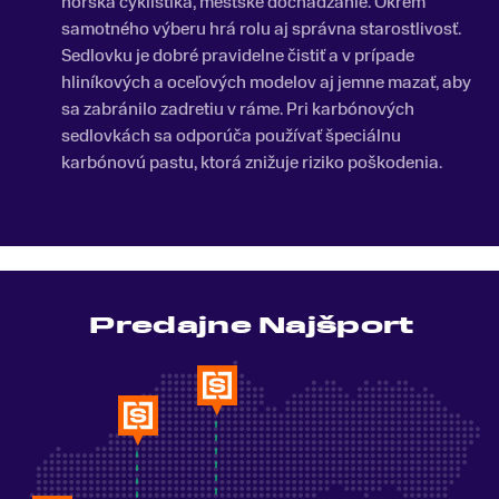
horská cyklistika, mestské dochádzanie. Okrem
samotného výberu hrá rolu aj správna starostlivosť.
Sedlovku je dobré pravidelne čistiť a v prípade
hliníkových a oceľových modelov aj jemne mazať, aby
sa zabránilo zadretiu v ráme. Pri karbónových
sedlovkách sa odporúča používať špeciálnu
karbónovú pastu, ktorá znižuje riziko poškodenia.
Predajne Najšport