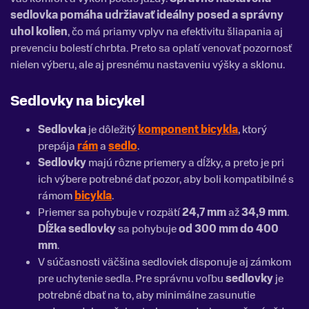
sedlovka
pomáha udržiavať ideálny posed a správny
uhol kolien
, čo má priamy vplyv na efektivitu šliapania aj
prevenciu bolestí chrbta. Preto sa oplatí venovať pozornosť
nielen výberu, ale aj presnému nastaveniu výšky a sklonu.
Sedlovky na bicykel
Sedlovka
je dôležitý
komponent bicykla
, ktorý
prepája
rám
a
sedlo
.
Sedlovky
majú rôzne priemery a dĺžky, a preto je pri
ich výbere potrebné dať pozor, aby boli kompatibilné s
rámom
bicykla
.
Priemer sa pohybuje v rozpätí
24,7 mm
až
34,9 mm
.
Dĺžka sedlovky
sa pohybuje
od 300 mm do 400
mm
.
V súčasnosti väčšina sedloviek disponuje aj zámkom
pre uchytenie sedla. Pre správnu voľbu
sedlovky
je
potrebné dbať na to, aby minimálne zasunutie