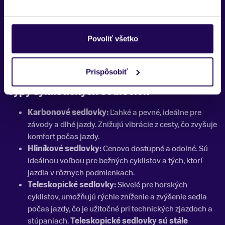
sedlovky ponúkajú nastaviteľnosť a odolnosť, ktoré zlepšia
váš celkový cyklistický zážitok. Niektoré moderné sedlovky
ponúkajú aj inovatívne systémy uchytenia, ktoré umožňujú
Povoliť všetko
rýchle a presné nastavenie sklonu sedla. Vďaka tomu si
môžete doladiť posed podľa svojich preferencií a predísť
nepríjemným bolestiam pri dlhých jazdách.
Prispôsobiť
Typy cyklistických sedloviek
Karbonové sedlovky:
Ľahké a pevné, ideálne pre
závody a dlhé jazdy. Znižujú vibrácie z cesty, čo zvyšuje
komfort počas jazdy.
Hliníkové sedlovky:
Cenovo dostupné a odolné. Sú
ideálnou voľbou pre bežných cyklistov a tých, ktorí
jazdia v rôznych podmienkach.
Teleskopické sedlovky:
Skvelé pre horských
cyklistov, umožňujú rýchle zníženie a zvýšenie sedla
počas jazdy, čo je užitočné pri technických zjazdoch a
stúpaniach.
Teleskopické sedlovky sú stále