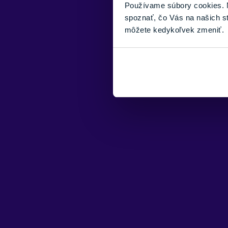
Používame súbory cookies. N
spoznať, čo Vás na našich s
môžete kedykoľvek zmeniť.