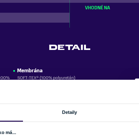
VHODNÉ NA
DETAIL
Membrána
(100%
SOFT-TEX® (100% polyuretán)
Podšívka
Mäkký plyš (100% polyester), Micro Bemberg (100%
polyester)
Detaily
ko má...