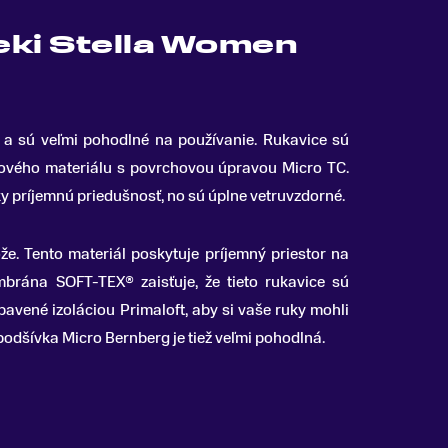
eki Stella Women
n a sú veľmi pohodlné na používanie
.
Rukavice sú
lového materiálu s povrchovou úpravou Micro TC.
y príjemnú priedušnosť, no sú úplne vetruvzdorné.
že. Tento materiál poskytuje príjemný priestor na
brána SOFT-TEX® zaisťuje, že tieto rukavice sú
bavené izoláciou Primaloft, aby si vaše ruky mohli
podšívka Micro Bernberg je tiež veľmi pohodlná.