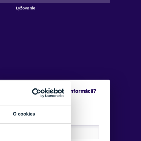
Lyžovanie
Potrebujete viac informácii?
Sme tu pre vás.
O cookies
VAŠE MENO: