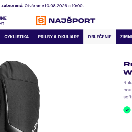
B
zatvorená.
Otvárame 10.08.2026 o 10:00.
JNE
ort
CYKLISTIKA
PRILBY A OKULIARE
OBLEČENIE
ZIMN
R
W
Ruka
pou
soft