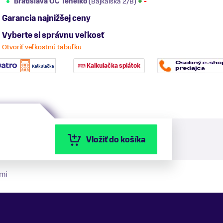
Bratislava OC Tehelko
(Bajkalská 2/B)
+
-
Garancia najnižšej ceny
Vyberte si správnu veľkosť
Otvoriť veľkostnú tabuľku
Kalkulačka splátok
Vložiť do košíka
mi