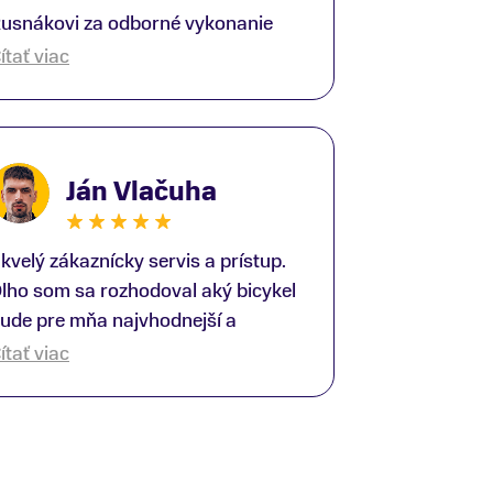
usnákovi za odborné vykonanie
ike-fittingu. Je to super človek na
ítať viac
právnom mieste a veľký odborník.
šetko patrične vysvetlil do detailov
 lajckou rečou. Na všetky moje
tázky odpovedal bez zaváhania.
Ján Vlačuha
šte raz ďakujem.
kvelý zákaznícky servis a prístup.
lho som sa rozhodoval aký bicykel
ude pre mňa najvhodnejší a
redajňu som navštívil viac krát.
ítať viac
ýmto by som sa rád poďakoval
liverovi, ktorý mi ochotne poradil a
omohol so správnym výberom a
otiahnutím nákupu do konca. Keby