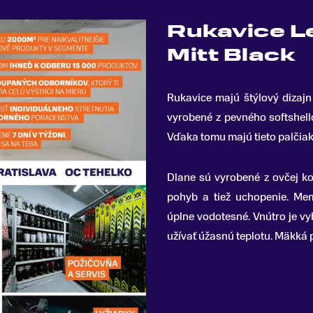
Rukavice L
Mitt Black
Rukavice majú štýlový dizaj
vyrobené z pevného softshel
Vďaka tomu majú tieto palčiak
Dlane sú vyrobené z ovčej ko
pohyb a tiež uchopenie. Mem
úplne vodotesné. Vnútro je vy
užívať úžasnú teplotu. Mäkká 