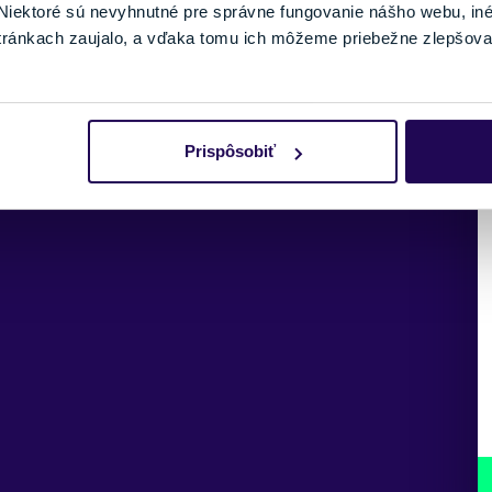
iektoré sú nevyhnutné pre správne fungovanie nášho webu, in
tránkach zaujalo, a vďaka tomu ich môžeme priebežne zlepšova
Prispôsobiť