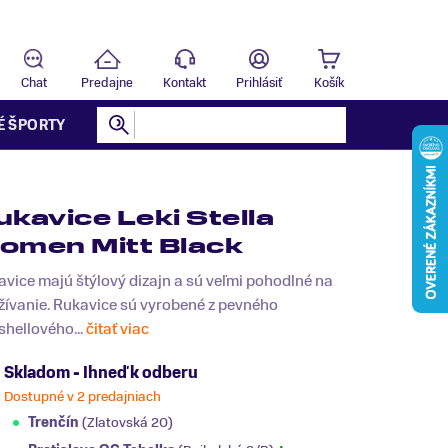
Predajňa
T
Chat
Predajne
Kontakt
Prihlásiť
Košík
É ŠPORTY
ukavice Leki Stella
omen Mitt Black
vice majú štýlový dizajn a sú veľmi pohodlné na
žívanie. Rukavice sú vyrobené z pevného
shellového...
čitať viac
Skladom - Ihneď k odberu
Dostupné v 2 predajniach
Trenčín
(Zlatovská 20)