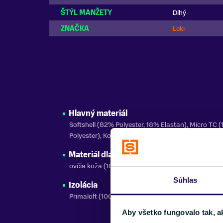
ŠTÝL MANŽETY
Dlhý
ZNAČKA
Leki
Hlavný materiál
Softshell (82% Polyester, 18% Elastan), Micro TC 
Polyester), Kožená aplikácia (100% Koža)
Materiál dlane
ovčia koža (100 % koža)
Súhlas
Izolácia
Primaloft (100% polyester)
Aby všetko fungovalo tak, a