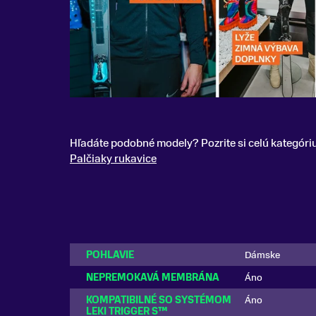
Hľadáte podobné modely? Pozrite si celú kategóri
Palčiaky rukavice
POHLAVIE
Dámske
NEPREMOKAVÁ MEMBRÁNA
Áno
KOMPATIBILNÉ SO SYSTÉMOM
Áno
LEKI TRIGGER S™