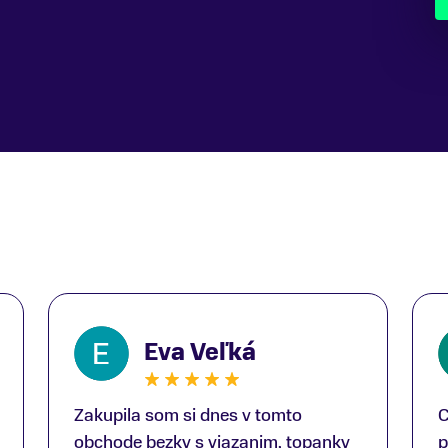
Eva Veľká
Zakupila som si dnes v tomto
C
obchode bezky s viazanim, topanky
p