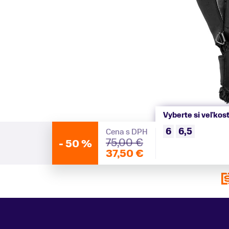
Vyberte si veľkos
6
6,5
Cena s DPH
75,00 €
-
50 %
37,50 €