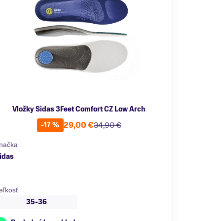
Vložky Sidas 3Feet Comfort CZ Low Arch
29,00 €
34,90 €
-17 %
načka
idas
eľkosť
35-36