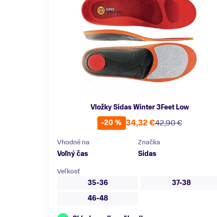
Vložky Sidas Winter 3Feet Low
34,32 €
42,90 €
-20 %
Vhodné na
Značka
Voľný čas
Sidas
Veľkosť
35-36
37-38
46-48