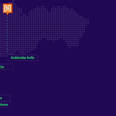
Kubínska hoľa
čín
ko
slava