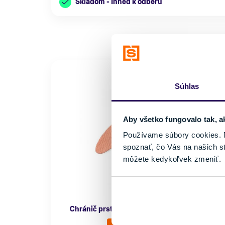
Skladom - Ihneď k odberu
Súhlas
Aby všetko fungovalo tak, a
Používame súbory cookies. N
spoznať, čo Vás na našich s
môžete kedykoľvek zmeniť.
Chránič prstov Sidas Toe Protector V2 (5 ks)