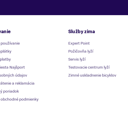
anie
Služby zima
 používanie
Expert Point
plátky
Požičovňa lyží
platby
Servis lyží
esta Najšport
Testovacie centrum lyží
sobných údajov
Zimné uskladnenie bicyklov
átenie a reklamácia
ý poriadok
 obchodné podmienky