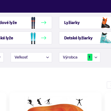
dové lyže
Lyžiarky
ké lyže
Detské lyžiarky
Veľkosť
Výrobca
1