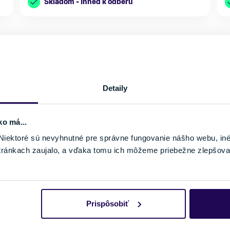
Skladom - Ihneď k odberu
Detaily
ko má...
iektoré sú nevyhnutné pre správne fungovanie nášho webu, in
tránkach zaujalo, a vďaka tomu ich môžeme priebežne zlepšova
Prispôsobiť