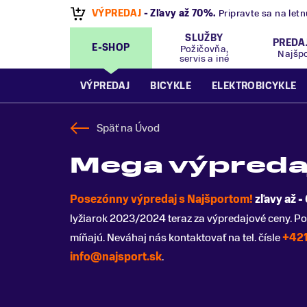
VÝPREDAJ
- Zľavy až 70%
.
Pripravte sa na let
SLUŽBY
PREDA
E-SHOP
Požičovňa,
Najšp
servis a iné
VÝPREDAJ
BICYKLE
ELEKTROBICYKLE
Späť na
Úvod
Mega výpreda
Posezónny výpredaj s Najšportom!
zľavy až -
lyžiarok 2023/2024 teraz za výpredajové ceny. Po
míňajú. Neváhaj nás kontaktovať na tel. čísle
+421
info@najsport.sk
.