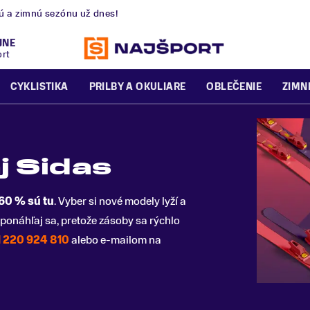
nú a zimnú sezónu už dnes!
JNE
ort
CYKLISTIKA
PRILBY A OKULIARE
OBLEČENIE
ZIMN
j Sidas
 60 % sú tu
. Vyber si nové modely lyží a
ponáhľaj sa, pretože zásoby sa rýchlo
 220 924 810
alebo e-mailom na