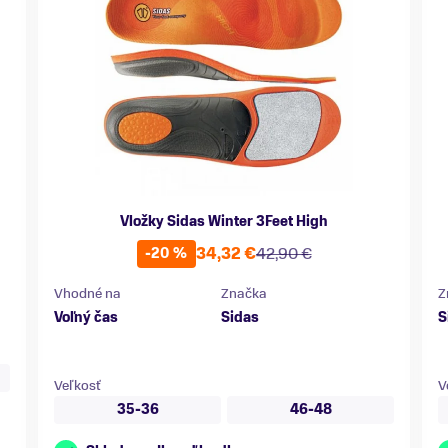
Vložky Sidas Winter 3Feet High
34,32 €
42,90 €
-20 %
Vhodné na
Značka
Z
Voľný čas
Sidas
S
Veľkosť
V
35-36
46-48