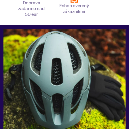
Doprava
Eshop overený
zadarmo nad
zákazníkmi
50 eur