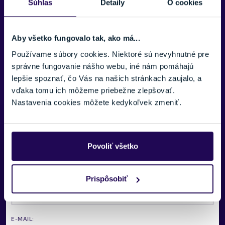
Súhlas
Detaily
O cookies
Typ spony
Spona Fidlock
Aby všetko fungovalo tak, ako má...
Hmotnosť
289g
Používame súbory cookies. Niektoré sú nevyhnutné pre
správne fungovanie nášho webu, iné nám pomáhajú
Bezpečnostný systém
lepšie spoznať, čo Vás na našich stránkach zaujalo, a
Európska norma CE EN1078
vďaka tomu ich môžeme priebežne zlepšovať.
Nastavenia cookies môžete kedykoľvek zmeniť.
Zobraziť viac
Potrebujete viac informácii? Sme tu
Povoliť všetko
pre vás.
VAŠE MENO:
Prispôsobiť
E-MAIL: