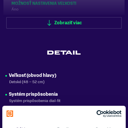
MOŽNOSŤ NASTAVENIA VEĽKOSTI
Áno
VISOR / OCHRANNÝ ŠTÍT
Zobraziť viac
Áno
FARBA
Čierna, Modrá
DETAIL
ZNAČKA
Bontrager
Zobraziť menej
Veľkosť (obvod hlavy)
Detské (48 − 52 cm)
Systém prispôsobenia
Systém prispôsobenia dial-fit
Materiál podložky
Podložky na odvádzanie vlhkosti