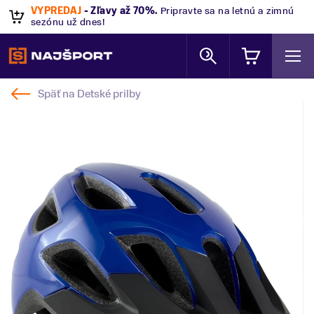
VÝPREDAJ
- Zľavy až 70%
.
Pripravte sa na letnú a zimnú
sezónu už dnes!
Späť na
Detské prilby