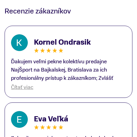
Recenzie zákazníkov
Kornel Ondrasik
Ďakujem veľmi pekne kolektívu predajne
NajŠport na Bajkalskej, Bratislava za ich
profesionálny prístup k zákazníkom; Zvlášť
ďakujem špecialistovi Martinovi Gunišovi za
Čítať viac
jeho odbornú pomoc pri kúpe nových lyží a
lyžiarskej obuvi, ako aj prilby.. všetko značka
Atomic; Pán Martin Guniš mi svojou
Eva Veľká
odbornosťou otvoril nové obzory a dozvedel
som sa, vďaka jeho profesionálnemu prístupu k
zákazníkovi, up-to-date informácie o nových