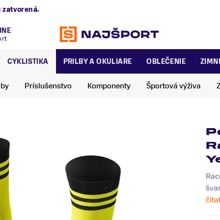
alská 2/B
zatvorená.
JNE
ort
CYKLISTIKA
PRILBY A OKULIARE
OBLEČENIE
ZIMN
lby
Príslušenstvo
Komponenty
Športová výživa
P
R
Y
Race
švam
čita