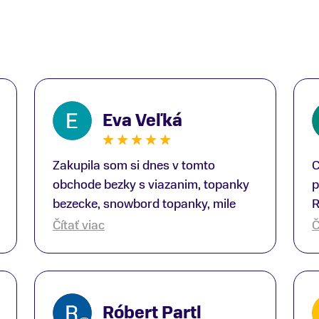
Eva Veľká
Zakupila som si dnes v tomto
C
obchode bezky s viazanim, topanky
p
bezecke, snowbord topanky, mile
R
prekvapenie ako Peter, ktory nas
b
Čítať viac
Č
obsluhoval mal prehlad, poradil nam
s
super. Za mna velmi mila obsluha,
V
dakujeme Eva zo Serede
a
o
Róbert Partl
E