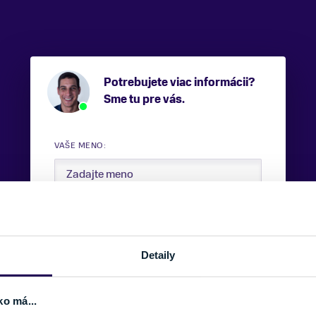
Potrebujete viac informácii?
Sme tu pre vás.
VAŠE MENO:
E-MAIL:
Detaily
TELEFÓNNE ČÍSLO:
ko má...