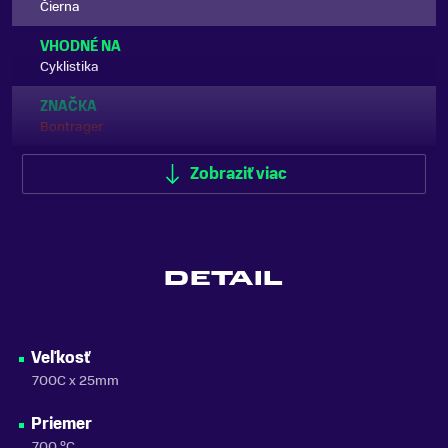
Čierna
VHODNÉ NA
Cyklistika
ZNAČKA
Bontrager
Zobraziť viac
Zobraziť menej
DETAIL
Veľkosť
700C x 25mm
Priemer
700 °C