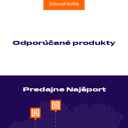
Ešte raz ďakujem.
Zobraziť ďalšie
Odporúčané produkty
Predajne Najšport