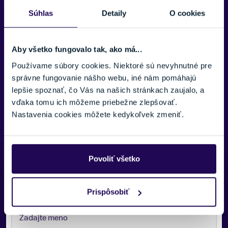
25-622
Súhlas
Detaily
O cookies
Ochrana proti prepichnutiu
Tvrdé odľahčené puzdro
Aby všetko fungovalo tak, ako má...
Množstvo tmelu
Používame súbory cookies. Niektoré sú nevyhnutné pre
35 ml
správne fungovanie nášho webu, iné nám pomáhajú
lepšie spoznať, čo Vás na našich stránkach zaujalo, a
Hmotnosť
vďaka tomu ich môžeme priebežne zlepšovať.
285 g
Nastavenia cookies môžete kedykoľvek zmeniť.
Povoliť všetko
Potrebujete viac informácii? Sme tu
pre vás.
Prispôsobiť
VAŠE MENO: