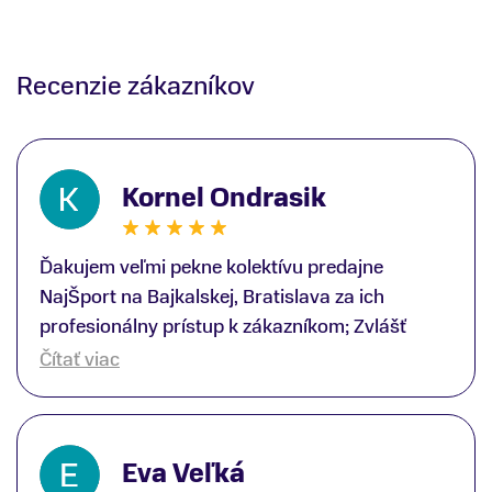
Recenzie zákazníkov
Kornel Ondrasik
Ďakujem veľmi pekne kolektívu predajne
NajŠport na Bajkalskej, Bratislava za ich
profesionálny prístup k zákazníkom; Zvlášť
ďakujem špecialistovi Martinovi Gunišovi za
Čítať viac
jeho odbornú pomoc pri kúpe nových lyží a
lyžiarskej obuvi, ako aj prilby.. všetko značka
Atomic; Pán Martin Guniš mi svojou
Eva Veľká
odbornosťou otvoril nové obzory a dozvedel