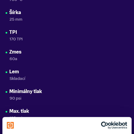
Šírka
25 mm
TPI
170 TPI
Zmes
60a
Lem
Skladací
Minimálny tlak
90 psi
Max. tlak
125 psi
ETRTO