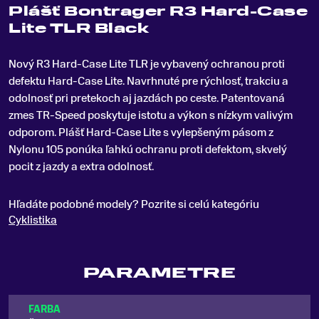
Plášť Bontrager R3 Hard-Case
Lite TLR Black
Nový R3 Hard-Case Lite TLR je vybavený ochranou proti
defektu Hard-Case Lite
.
Navrhnuté pre rýchlosť, trakciu a
odolnosť pri pretekoch aj jazdách po ceste. Patentovaná
zmes TR-Speed ​​poskytuje istotu a výkon s nízkym valivým
odporom. Plášť Hard-Case Lite s vylepšeným pásom z
Nylonu 105 ponúka ľahkú ochranu proti defektom, skvelý
pocit z jazdy a extra odolnosť.
Hľadáte podobné modely? Pozrite si celú kategóriu
Cyklistika
PARAMETRE
FARBA