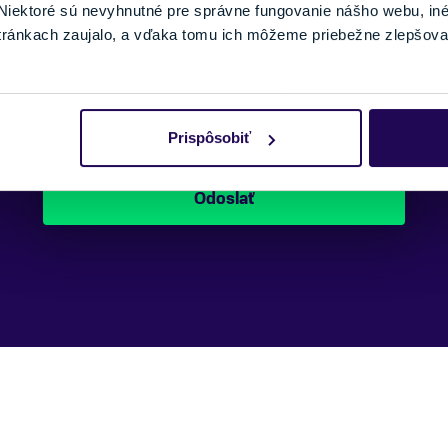
iektoré sú nevyhnutné pre správne fungovanie nášho webu, in
tránkach zaujalo, a vďaka tomu ich môžeme priebežne zlepšova
Náš špecialista vám, čo najskôr zavolá
ohľadom tohto produktu.
Prispôsobiť