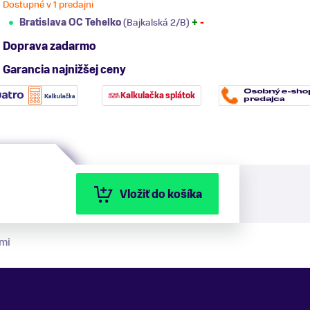
Dostupné v 1 predajni
Bratislava OC Tehelko
(Bajkalská 2/B)
+
-
Doprava zadarmo
Garancia najnižšej ceny
Kalkulačka splátok
Vložiť do košíka
mi