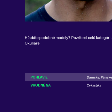
Hľadáte podobné modely? Pozrite si celú kategóri
Okuliare
POHLAVIE
Dámske, Pánske
VHODNÉ NA
Cyklistika