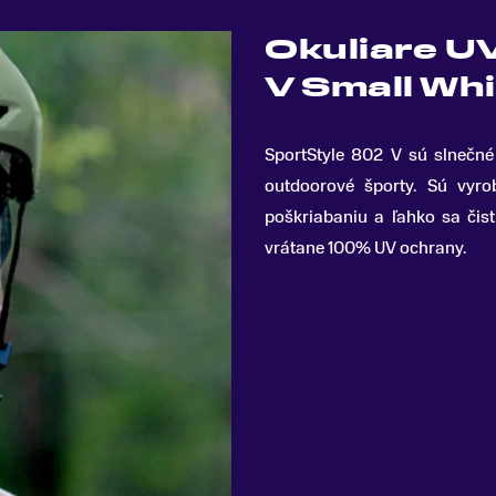
Okuliare U
V Small Whi
SportStyle 802 V sú slnečné
outdoorové športy
.
Sú vyrobe
poškriabaniu a ľahko sa čis
vrátane 100% UV ochrany.