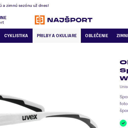
nú a zimnú sezónu už dnes!
JNE
ort
CYKLISTIKA
PRILBY A OKULIARE
OBLEČENIE
ZIMN
O
S
W
Unis
Spor
fot
špor