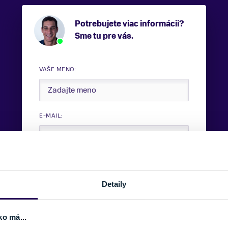
Potrebujete viac informácii?
Sme tu pre vás.
VAŠE MENO:
E-MAIL:
TELEFÓNNE ČÍSLO:
Detaily
SPRÁVA:
ko má...