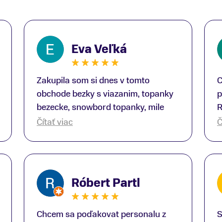
Eva Veľká
Zakupila som si dnes v tomto
C
obchode bezky s viazanim, topanky
p
bezecke, snowbord topanky, mile
R
prekvapenie ako Peter, ktory nas
b
Čítať viac
Č
obsluhoval mal prehlad, poradil nam
s
super. Za mna velmi mila obsluha,
V
dakujeme Eva zo Serede
a
o
Róbert Partl
E
Chcem sa poďakovat personalu z
S