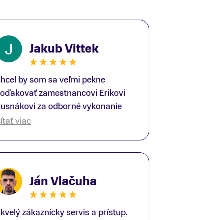
Jakub Vittek
hcel by som sa veľmi pekne
oďakovať zamestnancovi Erikovi
usnákovi za odborné vykonanie
ike-fittingu. Je to super človek na
ítať viac
právnom mieste a veľký odborník.
šetko patrične vysvetlil do detailov
 lajckou rečou. Na všetky moje
tázky odpovedal bez zaváhania.
Ján Vlačuha
šte raz ďakujem.
kvelý zákaznícky servis a prístup.