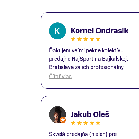
Kornel Ondrasik
Ďakujem veľmi pekne kolektívu
predajne NajŠport na Bajkalskej,
Bratislava za ich profesionálny
prístup k zákazníkom; Zvlášť
Čítať viac
ďakujem špecialistovi Martinovi
Gunišovi za jeho odbornú pomoc pri
kúpe nových lyží a lyžiarskej obuvi,
ako aj prilby.. všetko značka Atomic;
Jakub Oleš
Pán Martin Guniš mi svojou
odbornosťou otvoril nové obzory a
dozvedel som sa, vďaka jeho
Skvelá predajňa (nielen) pre