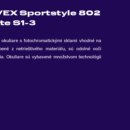
VEX Sportstyle 802
te S1-3
 okuliare s fotochromatickými sklami vhodné na
né z netrieštivého materiálu, sú odolné voči
tia. Okuliare sú vybavené množstvom technológii