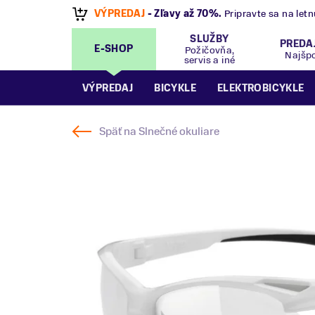
VÝPREDAJ
- Zľavy až 70%
.
Pripravte sa na let
SLUŽBY
PREDA
E-SHOP
Požičovňa,
Najšp
servis a iné
VÝPREDAJ
BICYKLE
ELEKTROBICYKLE
Späť na
Slnečné okuliare