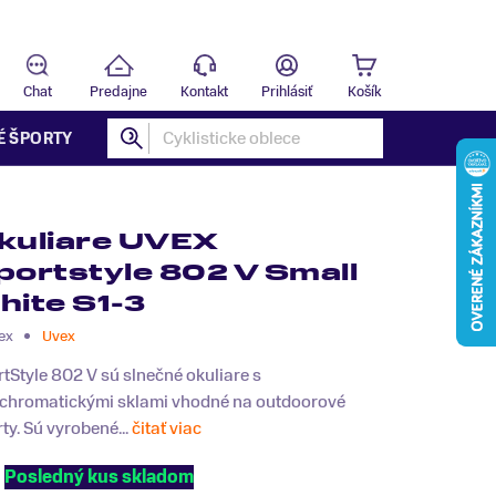
Predajňa
B
Chat
Predajne
Kontakt
Prihlásiť
Košík
É ŠPORTY
kuliare UVEX
portstyle 802 V Small
hite S1-3
ex
Uvex
tStyle 802 V sú slnečné okuliare s
ochromatickými sklami vhodné na outdoorové
ty. Sú vyrobené...
čitať viac
Posledný kus skladom