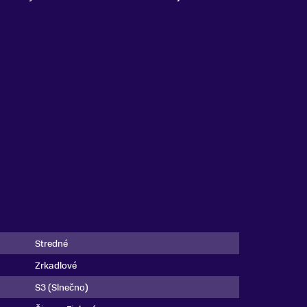
Stredné
Zrkadlové
S3 (Slnečno)