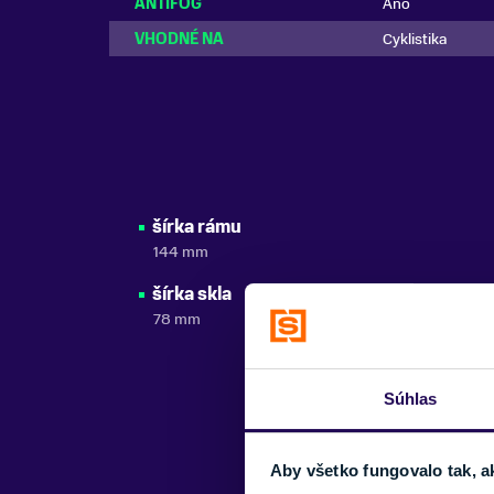
ANTIFOG
Áno
VHODNÉ NA
Cyklistika
šírka rámu
144 mm
šírka skla
78 mm
Súhlas
Aby všetko fungovalo tak, a