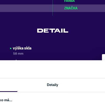
FARBA
ZNAČKA
DETAIL
výška skla
58 mm
dĺžka ramienok
130 mm
Detaily
ko má...