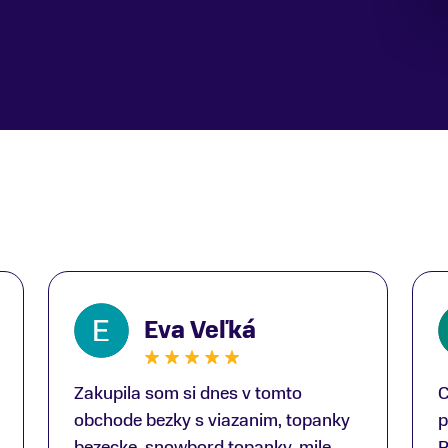
Eva Veľká
Zakupila som si dnes v tomto
C
obchode bezky s viazanim, topanky
p
bezecke, snowbord topanky, mile
R