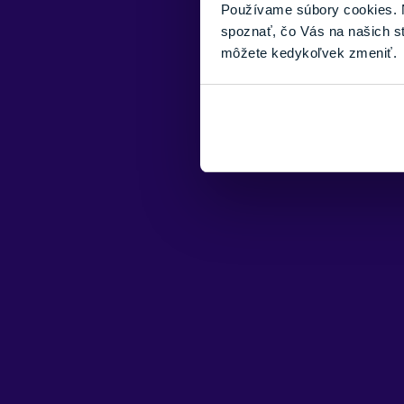
Používame súbory cookies. N
spoznať, čo Vás na našich s
môžete kedykoľvek zmeniť.