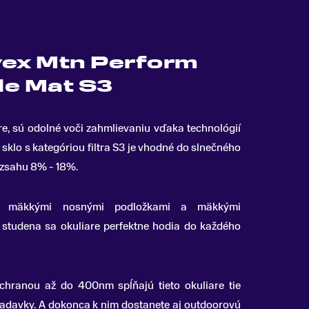
vex Mtn Perform
le Mat S3
re, sú odolné voči zahmlievaniu vďaka technológií
sklo s kategóriou filtra S3 je vhodné do slnečného
rozsahu 8% - 18%.
mi mäkkými nosnými podložkami a mäkkými
 studena sa okuliare perfektne hodia do každého
ranou až do 400nm spĺňajú tieto okuliare tie
iadavky. A dokonca k nim dostanete aj outdoorovú