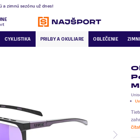
B
otvorená
dnes do 18:00.
JNE
ort
CYKLISTIKA
PRILBY A OKULIARE
OBLEČENIE
ZIMN
O
P
M
Unis
Uv
Tiet
zahm
čita