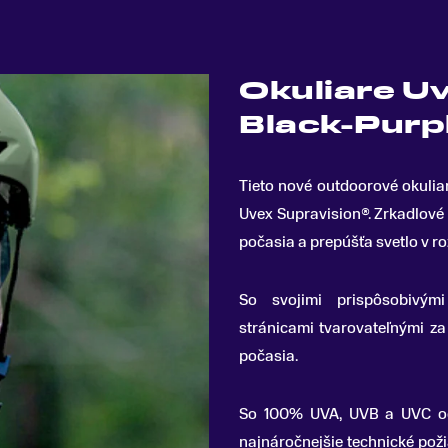
Okuliare U
Black-Purp
Tieto nové outdoorové okulia
Uvex Supravision®
.
Zrkadlové 
počasia a prepúšťa svetlo v 
So svojimi prispôsobivý
stránicami tvarovateľnými za
počasia.
So 100% UVA, UVB a UVC och
najnáročnejšie technické pož