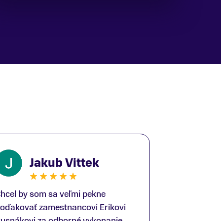
Jakub Vittek
hcel by som sa veľmi pekne
oďakovať zamestnancovi Erikovi
usnákovi za odborné vykonanie