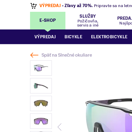
Predajňa
Bratislava OC Tehelko
,
Bajkalská 2/
SLUŽBY
PREDA
E-SHOP
Požičovňa,
Najšp
servis a iné
VÝPREDAJ
BICYKLE
ELEKTROBICYKLE
Späť na
Slnečné okuliare