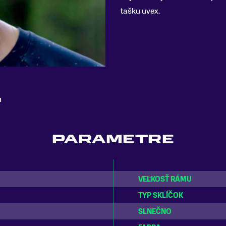
tašku uvex.
u
PARAMETRE
VEĽKOSŤ RÁMU
TYP SKLÍČOK
SLNEČNO