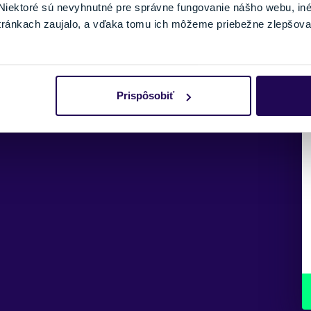
iektoré sú nevyhnutné pre správne fungovanie nášho webu, in
tránkach zaujalo, a vďaka tomu ich môžeme priebežne zlepšova
Prispôsobiť