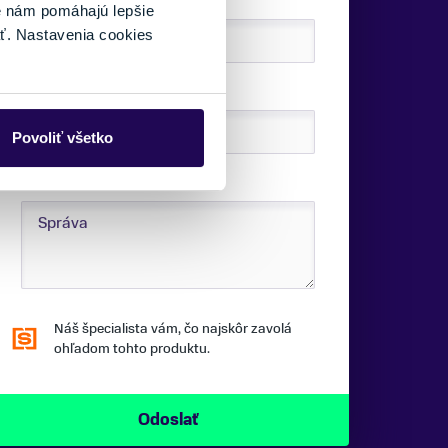
é nám pomáhajú lepšie
ť. Nastavenia cookies
TELEFÓNNE ČÍSLO:
Povoliť všetko
SPRÁVA:
Náš špecialista vám, čo najskôr zavolá
ohľadom tohto produktu.