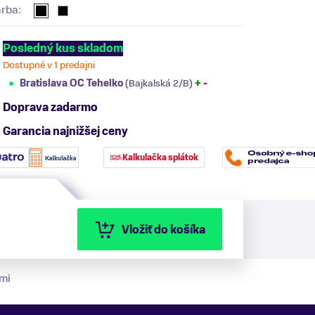
arba:
Posledný kus skladom
Dostupné v 1 predajni
Bratislava OC Tehelko
(Bajkalská 2/B)
+
-
Doprava zadarmo
Garancia najnižšej ceny
Kalkulačka splátok
Vložiť do košíka
mi