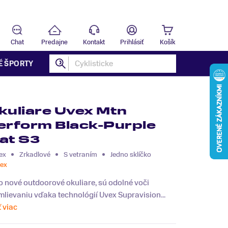
Predajňa
T
Chat
Predajne
Kontakt
Prihlásiť
Košík
É ŠPORTY
kuliare Uvex Mtn
erform Black-Purple
at S3
ex
Zrkadlové
S vetraním
Jedno sklíčko
ex
o nové outdoorové okuliare, sú odolné voči
lievaniu vďaka technológií Uvex Supravision...
ť viac