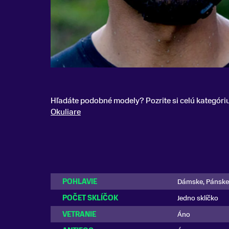
Hľadáte podobné modely? Pozrite si celú kategóri
Okuliare
POHLAVIE
Dámske, Pánske
POČET SKLÍČOK
Jedno sklíčko
VETRANIE
Áno