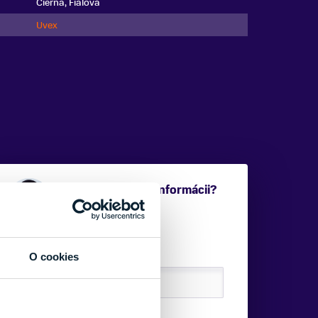
Čierna, Fialová
Uvex
Potrebujete viac informácii?
Sme tu pre vás.
VAŠE MENO:
O cookies
E-MAIL: