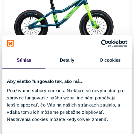
Súhlas
Detaily
O cookies
Odrážadlo Ghost Powerkiddy 12 Dirty Blue/Metallic Lime
Gloss 2024
Aby všetko fungovalo tak, ako má...
98,45 €
179,00 €
-45 %
Používame súbory cookies. Niektoré sú nevyhnutné pre
Kategória
Materiál rámu
správne fungovanie nášho webu, iné nám pomáhajú
Cyklistika
Hliník
lepšie spoznať, čo Vás na našich stránkach zaujalo, a
Nosnosť
vďaka tomu ich môžeme priebežne zlepšovať.
do 100 kg
Nastavenia cookies môžete kedykoľvek zmeniť.
Veľkosť
12"
95 - 100 cm