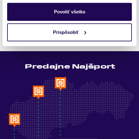
Posledný kus skladom
Povoliť všetko
Pozreli ste si 1 z 1 produktov.
Prispôsobiť
Predajne Najšport