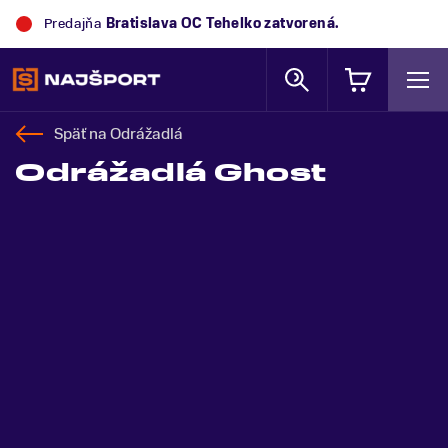
Predajňa
Bratislava OC Tehelko
zatvorená.
Späť na
Odrážadlá
Odrážadlá Ghost