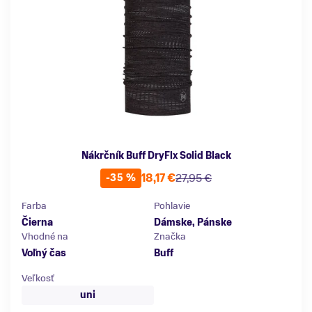
Nákrčník Buff DryFlx Solid Black
18,17 €
27,95 €
-35 %
Farba
Pohlavie
Čierna
Dámske, Pánske
Vhodné na
Značka
Voľný čas
Buff
Veľkosť
uni