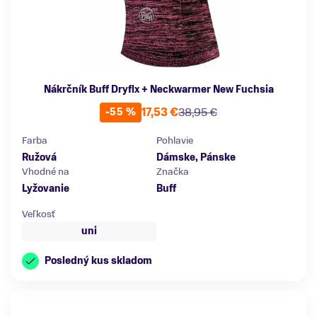
Nákrčník Buff Dryflx + Neckwarmer New Fuchsia
17,53 €
38,95 €
-55 %
Farba
Pohlavie
Ružová
Dámske, Pánske
Vhodné na
Značka
Lyžovanie
Buff
Veľkosť
uni
Posledný kus skladom