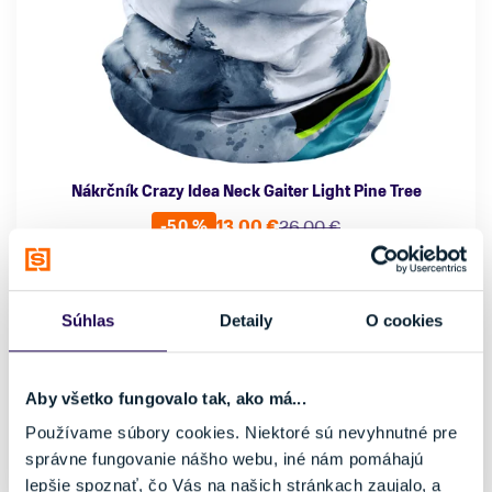
Nákrčník Crazy Idea Neck Gaiter Light Pine Tree
13,00 €
26,00 €
-50 %
Farba
Pohlavie
Šedá
Dámske, Pánske
Vhodné na
Značka
Súhlas
Detaily
O cookies
Skialpinizmus
Crazy Idea
Veľkosť
Aby všetko fungovalo tak, ako má...
uni
Používame súbory cookies. Niektoré sú nevyhnutné pre
Posledný kus skladom
správne fungovanie nášho webu, iné nám pomáhajú
lepšie spoznať, čo Vás na našich stránkach zaujalo, a