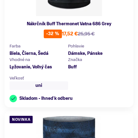
Nákrčník Buff Thermonet Vatna 686 Grey
17,52 €
25,95 €
-32 %
Farba
Pohlavie
Biela, Čierna, Šedá
Dámske, Pánske
Vhodné na
Značka
Lyžovanie, Voľný čas
Buff
Veľkosť
uni
Skladom - Ihneď k odberu
NOVINKA