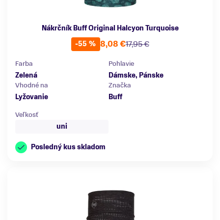
Nákrčník Buff Original Halcyon Turquoise
8,08 €
17,95 €
-55 %
Farba
Pohlavie
Zelená
Dámske, Pánske
Vhodné na
Značka
Lyžovanie
Buff
Veľkosť
uni
Posledný kus skladom