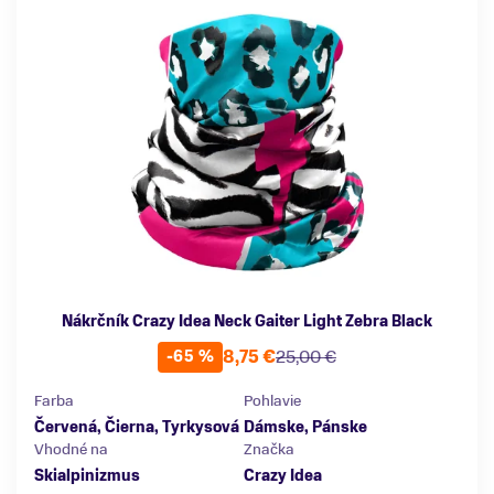
Nákrčník Crazy Idea Neck Gaiter Light Zebra Black
8,75 €
25,00 €
-65 %
Farba
Pohlavie
Červená, Čierna, Tyrkysová
Dámske, Pánske
Vhodné na
Značka
Skialpinizmus
Crazy Idea