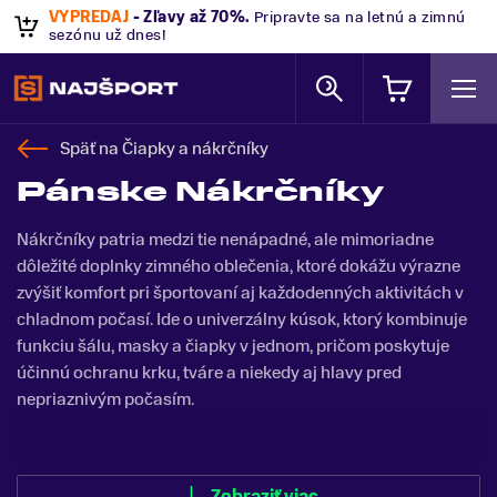
VÝPREDAJ
- Zľavy až 70%
.
Pripravte sa na letnú a zimnú
sezónu už dnes!
Späť na
Čiapky a nákrčníky
Pánske Nákrčníky
Nákrčníky patria medzi tie nenápadné, ale mimoriadne
dôležité doplnky zimného oblečenia, ktoré dokážu výrazne
zvýšiť komfort pri športovaní aj každodenných aktivitách v
chladnom počasí. Ide o univerzálny kúsok, ktorý kombinuje
funkciu šálu, masky a čiapky v jednom, pričom poskytuje
účinnú ochranu krku, tváre a niekedy aj hlavy pred
nepriaznivým počasím.