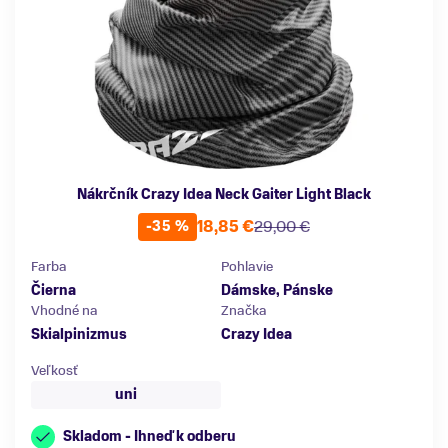
Nákrčník Crazy Idea Neck Gaiter Light Black
18,85 €
29,00 €
-35 %
Farba
Pohlavie
Čierna
Dámske, Pánske
Vhodné na
Značka
Skialpinizmus
Crazy Idea
Veľkosť
uni
Skladom - Ihneď k odberu