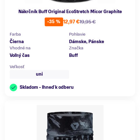
Nákrčník Buff Original EcoStretch Micor Graphite
12,97 €
19,95 €
-35 %
Farba
Pohlavie
Čierna
Dámske, Pánske
Vhodné na
Značka
Voľný čas
Buff
Veľkosť
uni
Skladom - Ihneď k odberu