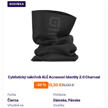
NOVINKA
Cyklistický nákrčník ALÉ Accessori Identity 2.0 Charcoal
13,30 €
19,00 €
-30 %
Farba
Pohlavie
Čierna
Dámske, Pánske
Vhodné na
Značka