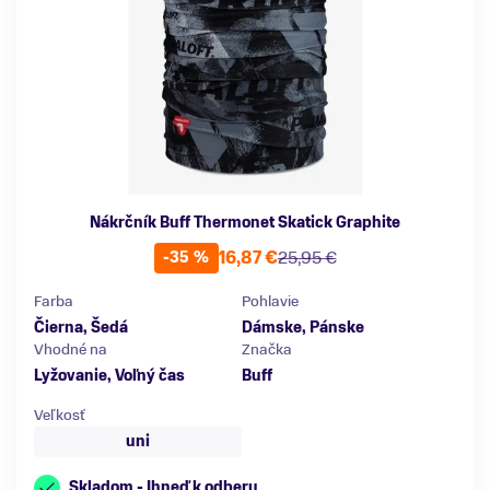
Nákrčník Buff Thermonet Skatick Graphite
16,87 €
25,95 €
-35 %
Farba
Pohlavie
Čierna, Šedá
Dámske, Pánske
Vhodné na
Značka
Lyžovanie, Voľný čas
Buff
Veľkosť
uni
Skladom - Ihneď k odberu