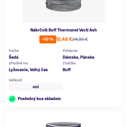
Nákrčník Buff Thermonet Vecti Ash
12,48 €
24,95 €
-50 %
Farba
Pohlavie
Šedá
Dámske, Pánske
Vhodné na
Značka
Lyžovanie, Voľný čas
Buff
Veľkosť
uni
Posledný kus skladom