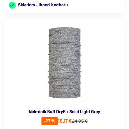
Skladom - Ihneď k odberu
Nákrčník Buff DryFlx Solid Light Grey
18,17 €
24,95 €
-27 %