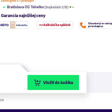
Dostupné v 1 predajni
Bratislava OC Tehelko
(Bajkalská 2/B)
+
-
Garancia najnižšej ceny
Kalkulačka splátok
Vložiť do košíka
mi