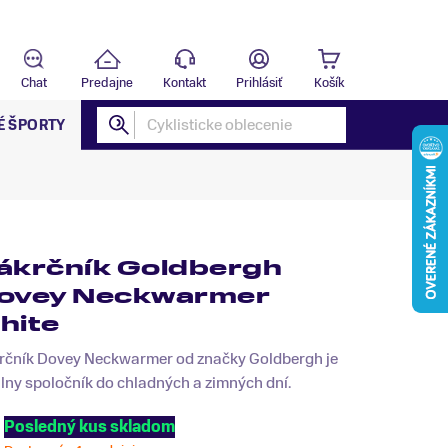
Predajňa
B
Chat
Predajne
Kontakt
Prihlásiť
Košík
É ŠPORTY
ákrčník Goldbergh
ovey Neckwarmer
hite
rčník Dovey Neckwarmer od značky Goldbergh je
lny spoločník do chladných a zimných dní.
Posledný kus skladom