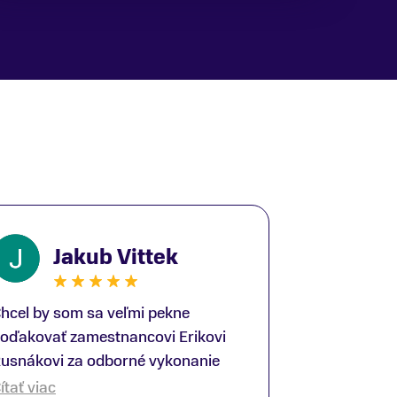
Jakub Vittek
hcel by som sa veľmi pekne
oďakovať zamestnancovi Erikovi
usnákovi za odborné vykonanie
ike-fittingu. Je to super človek na
ítať viac