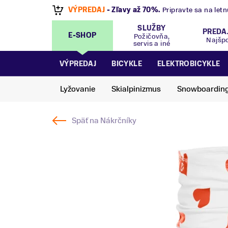
VÝPREDAJ
- Zľavy až 70%
.
Pripravte sa na let
SLUŽBY
PREDA
E-SHOP
Požičovňa,
Najšp
servis a iné
VÝPREDAJ
BICYKLE
ELEKTROBICYKLE
Lyžovanie
Skialpinizmus
Snowboardin
Späť na
Nákrčníky