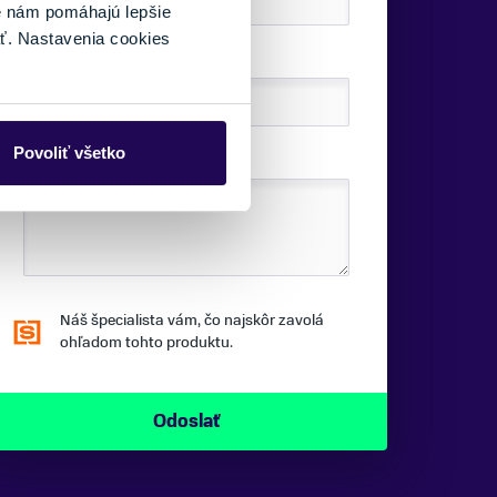
é nám pomáhajú lepšie
ť. Nastavenia cookies
TELEFÓNNE ČÍSLO:
Povoliť všetko
SPRÁVA:
Náš špecialista vám, čo najskôr zavolá
ohľadom tohto produktu.