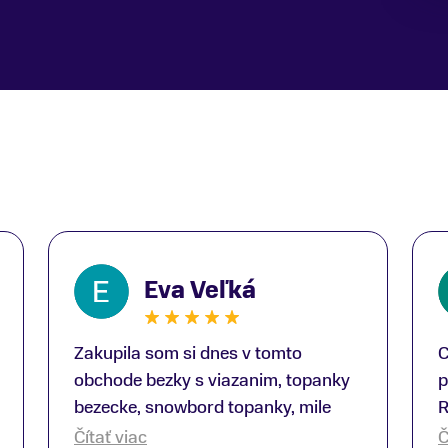
Eva Veľká
Zakupila som si dnes v tomto
C
obchode bezky s viazanim, topanky
p
bezecke, snowbord topanky, mile
R
prekvapenie ako Peter, ktory nas
b
Čítať viac
Č