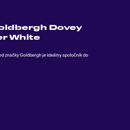
oldbergh Dovey
r White
 značky Goldbergh je ideálny spoločník do