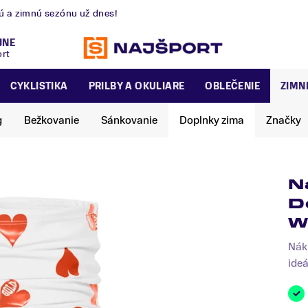
nú a zimnú sezónu už dnes!
JNE
ort
CYKLISTIKA
PRILBY A OKULIARE
OBLEČENIE
ZIMN
g
Bežkovanie
Sánkovanie
Doplnky zima
Značky
N
D
W
Nák
ideá