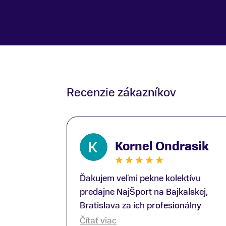
Recenzie zákazníkov
Kornel Ondrasik
Ďakujem veľmi pekne kolektívu
predajne NajŠport na Bajkalskej,
Bratislava za ich profesionálny
prístup k zákazníkom; Zvlášť
Čítať viac