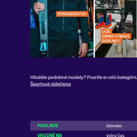
Hľadáte podobné modely? Pozrite si celú kategóri
Športové oblečenie
POHLAVIE
Dámske
VHODNÉ NA
Voľný čas