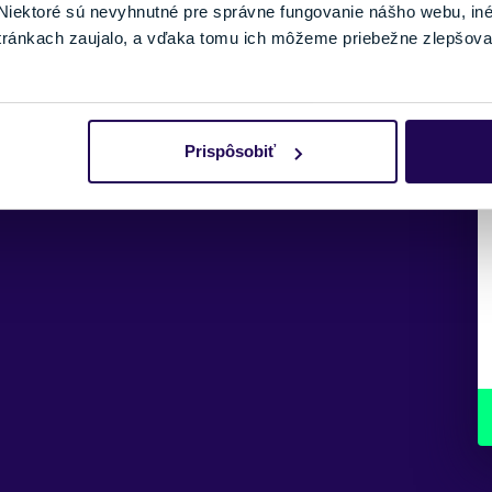
iektoré sú nevyhnutné pre správne fungovanie nášho webu, in
tránkach zaujalo, a vďaka tomu ich môžeme priebežne zlepšova
Prispôsobiť