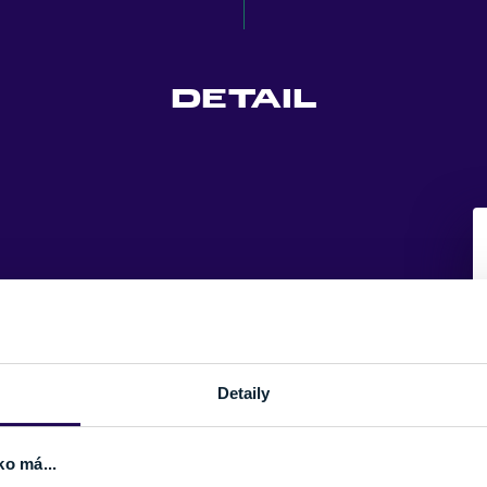
DETAIL
Detaily
ko má...