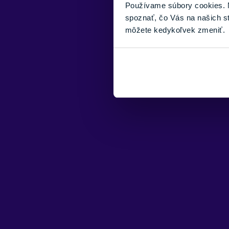
Používame súbory cookies. N
spoznať, čo Vás na našich s
môžete kedykoľvek zmeniť.