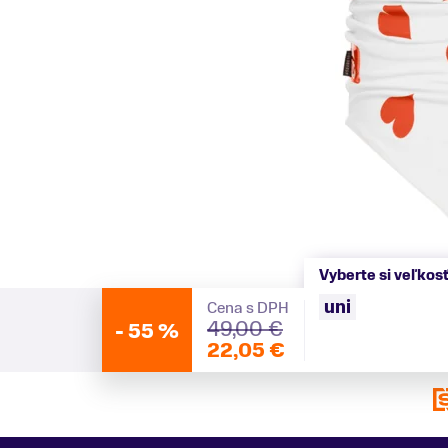
Vyberte si veľkos
uni
Cena s DPH
49,00 €
-
55 %
22,05 €