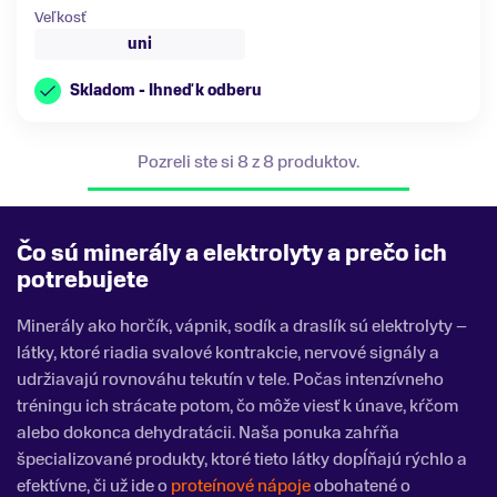
Veľkosť
uni
Skladom - Ihneď k odberu
Pozreli ste si 8 z 8 produktov.
Čo sú minerály a elektrolyty a prečo ich
potrebujete
Minerály ako horčík, vápnik, sodík a draslík sú elektrolyty –
látky, ktoré riadia svalové kontrakcie, nervové signály a
udržiavajú rovnováhu tekutín v tele. Počas intenzívneho
tréningu ich strácate potom, čo môže viesť k únave, kŕčom
alebo dokonca dehydratácii. Naša ponuka zahŕňa
špecializované produkty, ktoré tieto látky dopĺňajú rýchlo a
efektívne, či už ide o
proteínové nápoje
obohatené o