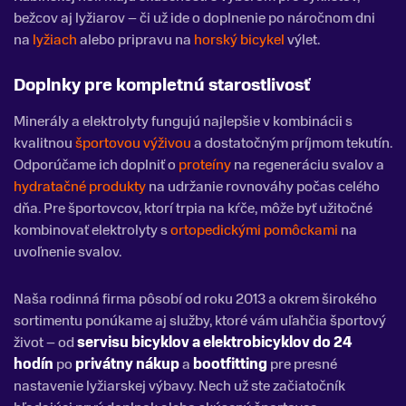
bežcov aj lyžiarov – či už ide o doplnenie po náročnom dni
na
lyžiach
alebo pripravu na
horský bicykel
výlet.
Doplnky pre kompletnú starostlivosť
Minerály a elektrolyty fungujú najlepšie v kombinácii s
kvalitnou
športovou výživou
a dostatočným príjmom tekutín.
Odporúčame ich doplniť o
proteíny
na regeneráciu svalov a
hydratačné produkty
na udržanie rovnováhy počas celého
dňa. Pre športovcov, ktorí trpia na kŕče, môže byť užitočné
kombinovať elektrolyty s
ortopedickými pomôckami
na
uvoľnenie svalov.
Naša rodinná firma pôsobí od roku 2013 a okrem širokého
sortimentu ponúkame aj služby, ktoré vám uľahčia športový
život – od
servisu bicyklov a elektrobicyklov do 24
hodín
po
privátny nákup
a
bootfitting
pre presné
nastavenie lyžiarskej výbavy. Nech už ste začiatočník