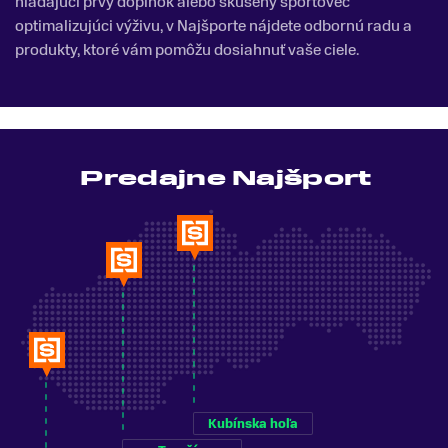
hľadajúci prvý doplnok alebo skúsený športovec
optimalizujúci výživu, v Najšporte nájdete odbornú radu a
produkty, ktoré vám pomôžu dosiahnuť vaše ciele.
Predajne Najšport
Kubínska hoľa