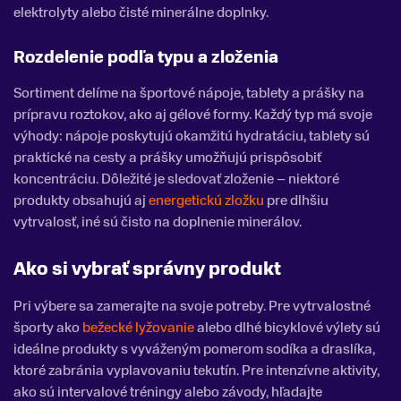
elektrolyty alebo čisté minerálne doplnky.
Rozdelenie podľa typu a zloženia
Sortiment delíme na športové nápoje, tablety a prášky na
prípravu roztokov, ako aj gélové formy. Každý typ má svoje
výhody: nápoje poskytujú okamžitú hydratáciu, tablety sú
praktické na cesty a prášky umožňujú prispôsobiť
koncentráciu. Dôležité je sledovať zloženie – niektoré
produkty obsahujú aj
energetickú zložku
pre dlhšiu
vytrvalosť, iné sú čisto na doplnenie minerálov.
Ako si vybrať správny produkt
Pri výbere sa zamerajte na svoje potreby. Pre vytrvalostné
športy ako
bežecké lyžovanie
alebo dlhé bicyklové výlety sú
ideálne produkty s vyváženým pomerom sodíka a draslíka,
ktoré zabránia vyplavovaniu tekutín. Pre intenzívne aktivity,
ako sú intervalové tréningy alebo závody, hľadajte