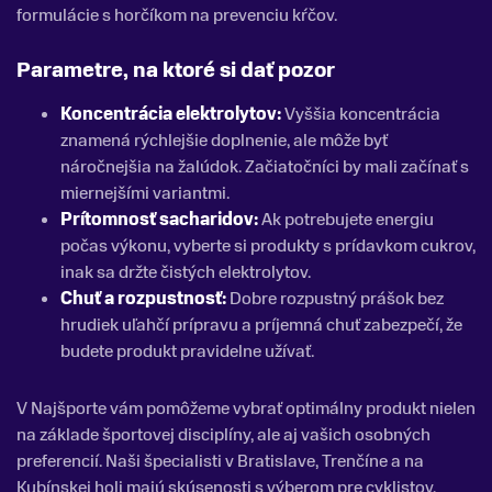
formulácie s horčíkom na prevenciu kŕčov.
Parametre, na ktoré si dať pozor
Koncentrácia elektrolytov:
Vyššia koncentrácia
znamená rýchlejšie doplnenie, ale môže byť
náročnejšia na žalúdok. Začiatočníci by mali začínať s
miernejšími variantmi.
Prítomnosť sacharidov:
Ak potrebujete energiu
počas výkonu, vyberte si produkty s prídavkom cukrov,
inak sa držte čistých elektrolytov.
Chuť a rozpustnosť:
Dobre rozpustný prášok bez
hrudiek uľahčí prípravu a príjemná chuť zabezpečí, že
budete produkt pravidelne užívať.
V Najšporte vám pomôžeme vybrať optimálny produkt nielen
na základe športovej disciplíny, ale aj vašich osobných
preferencií. Naši špecialisti v Bratislave, Trenčíne a na
Kubínskej holi majú skúsenosti s výberom pre cyklistov,