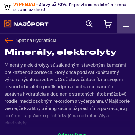
VÝPREDAJ
- Zľavy až 70%
.
Pripravte sa na letnú a zimnú
sezónu už dnes!
Späť na
Hydratácia
Minerály, elektrolyty
Minerály a elektrolyty sú základnými stavebnými kameňmi
pre každého športovca, ktorý chce podávať konštantný
výkon a rýchlo sa zotaviť. Či už ste začiatočník na svojom
prvom behu alebo profík pripravujúci sa na maratón,
správna hydratácia a doplnenie stratených látok môže byť
rozdiel medzi osobným rekordom a vyčerpaním. V Najšporte
vieme, že kvalitný tréning začína už pred ním a pokračuje aj
po ňom – a práve tu prichádzajú na rad minerály a
elektrolyty.