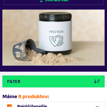
Zobraziť viac
Zobraziť menej
FILTER
Máme
8 produktov
:
Najobľúbenejšie