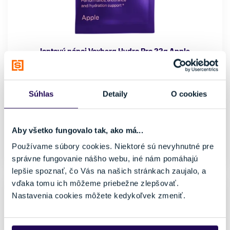
Iontový nápoj Voxberg Hydro Pro 22g Apple
1,50 €
Farba
Značka
Súhlas
Detaily
O cookies
Zelená
Voxberg
Veľkosť
uni
Aby všetko fungovalo tak, ako má...
Používame súbory cookies. Niektoré sú nevyhnutné pre
Skladom - Ihneď k odberu
správne fungovanie nášho webu, iné nám pomáhajú
lepšie spoznať, čo Vás na našich stránkach zaujalo, a
vďaka tomu ich môžeme priebežne zlepšovať.
Nastavenia cookies môžete kedykoľvek zmeniť.