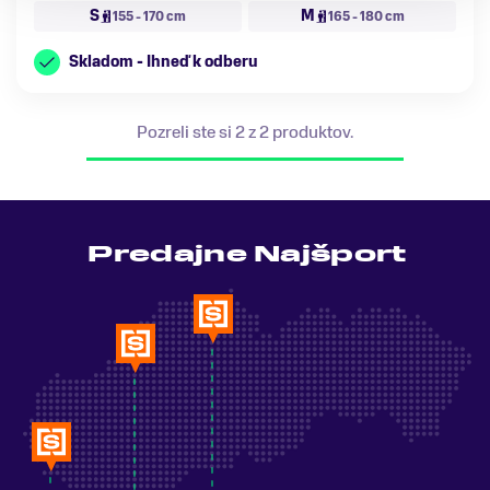
S
M
155 - 170 cm
165 - 180 cm
Skladom - Ihneď k odberu
Pozreli ste si 2 z 2 produktov.
Predajne Najšport