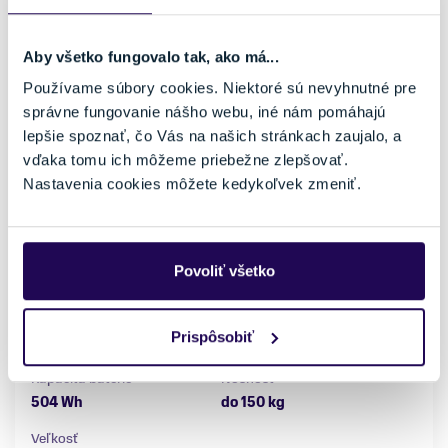
Aby všetko fungovalo tak, ako má...
Používame súbory cookies. Niektoré sú nevyhnutné pre
správne fungovanie nášho webu, iné nám pomáhajú
lepšie spoznať, čo Vás na našich stránkach zaujalo, a
vďaka tomu ich môžeme priebežne zlepšovať.
Nastavenia cookies môžete kedykoľvek zmeniť.
Elektrobicykel Kellys Estima Comp 60 SH White
od 1599,00 €
1999,00 €
-20 %
Povoliť všetko
Kategória
Značka motora
Mestské elektrobicykle
Shimano
Dojazd
Materiál rámu
Prispôsobiť
110 Km
Hliník
Kapacita batérie
Nosnosť
504 Wh
do 150 kg
Veľkosť