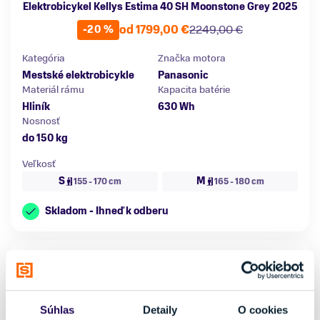
Elektrobicykel Kellys Estima 40 SH Moonstone Grey 2025
od 1799,00 €
2249,00 €
-20 %
Kategória
Značka motora
Mestské elektrobicykle
Panasonic
Materiál rámu
Kapacita batérie
Hliník
630 Wh
Nosnosť
do 150 kg
Veľkosť
S
M
155 - 170 cm
165 - 180 cm
Skladom - Ihneď k odberu
Súhlas
Detaily
O cookies