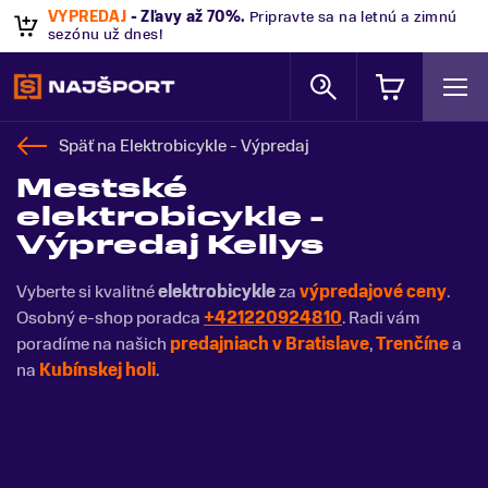
VÝPREDAJ
- Zľavy až 70%
.
Pripravte sa na letnú a zimnú
sezónu už dnes!
Späť na
Elektrobicykle - Výpredaj
Mestské
elektrobicykle -
Výpredaj Kellys
Vyberte si kvalitné
elektrobicykle
za
výpredajové ceny
.
Osobný e-shop poradca
+421220924810
. Radi vám
poradíme na našich
predajniach v Bratislave
,
Trenčíne
a
na
Kubínskej holi
.