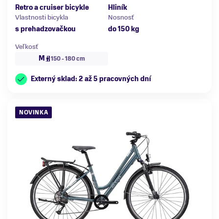
Retro a cruiser bicykle
Hliník
Vlastnosti bicykla
Nosnosť
s prehadzovačkou
do 150 kg
Veľkosť
M
150 - 180 cm
Externý sklad: 2 až 5 pracovných dní
NOVINKA