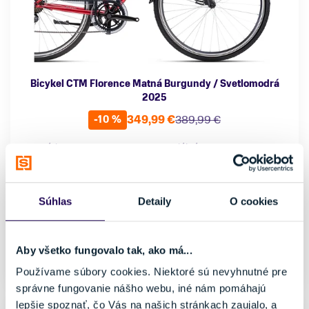
Bicykel CTM Florence Matná Burgundy / Svetlomodrá
2025
349,99 €
389,99 €
-10 %
Kategória
Materiál rámu
Retro a cruiser bicykle
Oceľ
Vlastnosti bicykla
Nosnosť
s prehadzovačkou
do 150 kg
Súhlas
Detaily
O cookies
Veľkosť
M
150 - 180 cm
Aby všetko fungovalo tak, ako má...
Externý sklad: 2 až 5 pracovných dní
Používame súbory cookies. Niektoré sú nevyhnutné pre
správne fungovanie nášho webu, iné nám pomáhajú
lepšie spoznať, čo Vás na našich stránkach zaujalo, a