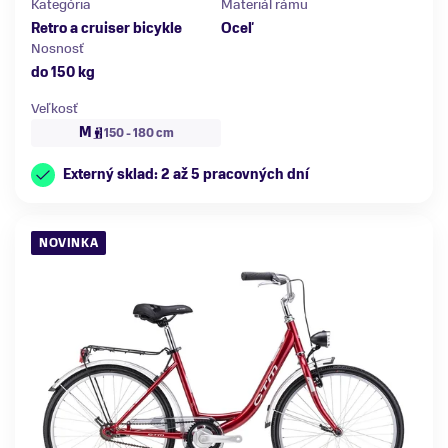
Kategória
Materiál rámu
Retro a cruiser bicykle
Oceľ
Nosnosť
do 150 kg
Veľkosť
M
150 - 180 cm
Externý sklad: 2 až 5 pracovných dní
NOVINKA