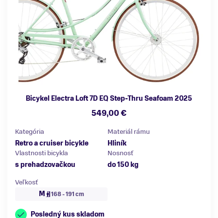
Bicykel Electra Loft 7D EQ Step-Thru Seafoam 2025
549,00 €
Kategória
Materiál rámu
Retro a cruiser bicykle
Hliník
Vlastnosti bicykla
Nosnosť
s prehadzovačkou
do 150 kg
Veľkosť
M
168 - 191 cm
Posledný kus skladom