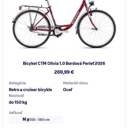
Bicykel CTM Olivia 1.0 Bordová Perleť 2026
269,99 €
Kategória
Materiál rámu
Retro a cruiser bicykle
Oceľ
Nosnosť
do 150 kg
Veľkosť
M
150 - 180 cm