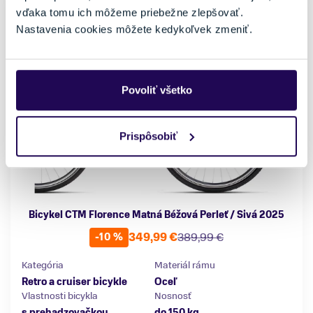
vďaka tomu ich môžeme priebežne zlepšovať.
Nastavenia cookies môžete kedykoľvek zmeniť.
Povoliť všetko
Prispôsobiť
Bicykel CTM Florence Matná Béžová Perleť / Sivá 2025
349,99 €
389,99 €
-10 %
Kategória
Materiál rámu
Retro a cruiser bicykle
Oceľ
Vlastnosti bicykla
Nosnosť
s prehadzovačkou
do 150 kg