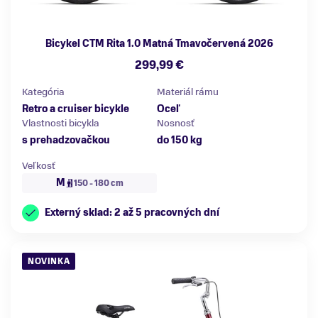
Bicykel CTM Rita 1.0 Matná Tmavočervená 2026
299,99 €
Kategória
Materiál rámu
Retro a cruiser bicykle
Oceľ
Vlastnosti bicykla
Nosnosť
s prehadzovačkou
do 150 kg
Veľkosť
M
150 - 180 cm
Externý sklad: 2 až 5 pracovných dní
NOVINKA