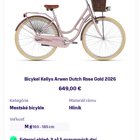
Bicykel Kellys Arwen Dutch Rose Gold 2026
649,00 €
Kategória
Materiál rámu
Mestské bicykle
Hliník
Veľkosť
M
160 - 185 cm
Externý sklad: 2 až 5 pracovných dní