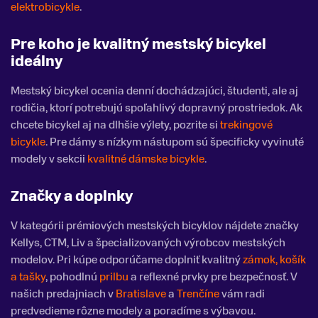
elektrobicykle
.
Pre koho je kvalitný mestský bicykel
ideálny
Mestský bicykel ocenia denní dochádzajúci, študenti, ale aj
rodičia, ktorí potrebujú spoľahlivý dopravný prostriedok. Ak
chcete bicykel aj na dlhšie výlety, pozrite si
trekingové
bicykle
. Pre dámy s nízkym nástupom sú špecificky vyvinuté
modely v sekcii
kvalitné dámske bicykle
.
Značky a doplnky
V kategórii prémiových mestských bicyklov nájdete značky
Kellys, CTM, Liv a špecializovaných výrobcov mestských
modelov. Pri kúpe odporúčame doplniť kvalitný
zámok, košík
a tašky
, pohodlnú
prilbu
a reflexné prvky pre bezpečnosť. V
našich predajniach v
Bratislave
a
Trenčíne
vám radi
predvedieme rôzne modely a poradíme s výbavou.