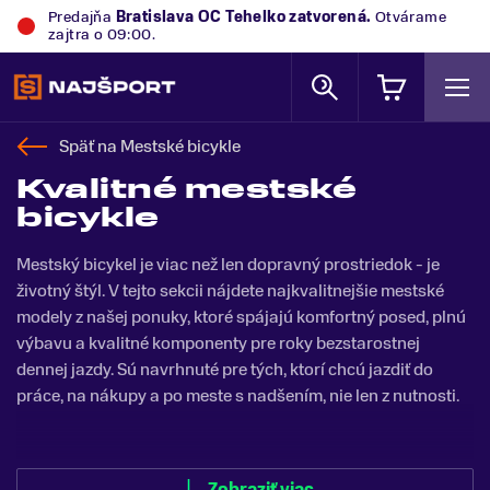
Predajňa
Trek Flagship Store Bratislava
zatvorená.
Otvárame zajtra o 09:00.
Späť na
Mestské bicykle
Kvalitné mestské
bicykle
Mestský bicykel je viac než len dopravný prostriedok - je
životný štýl. V tejto sekcii nájdete najkvalitnejšie mestské
modely z našej ponuky, ktoré spájajú komfortný posed, plnú
výbavu a kvalitné komponenty pre roky bezstarostnej
dennej jazdy. Sú navrhnuté pre tých, ktorí chcú jazdiť do
práce, na nákupy a po meste s nadšením, nie len z nutnosti.