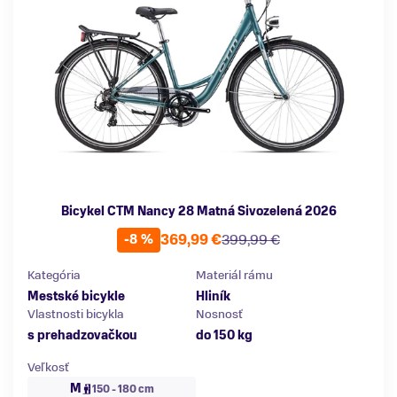
Bicykel CTM Nancy 28 Matná Sivozelená 2026
369,99 €
399,99 €
-8 %
Kategória
Materiál rámu
Mestské bicykle
Hliník
Vlastnosti bicykla
Nosnosť
s prehadzovačkou
do 150 kg
Veľkosť
M
150 - 180 cm