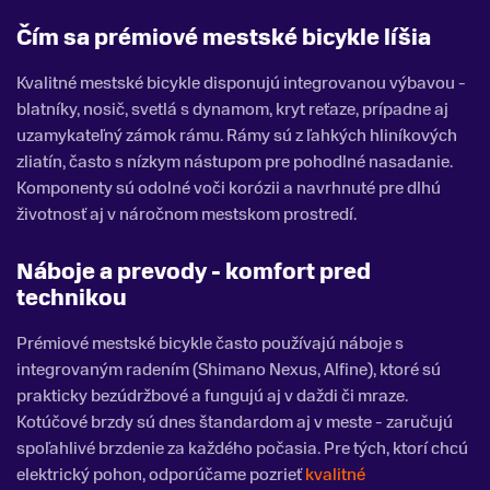
Čím sa prémiové mestské bicykle líšia
Kvalitné mestské bicykle disponujú integrovanou výbavou -
blatníky, nosič, svetlá s dynamom, kryt reťaze, prípadne aj
uzamykateľný zámok rámu. Rámy sú z ľahkých hliníkových
zliatín, často s nízkym nástupom pre pohodlné nasadanie.
Komponenty sú odolné voči korózii a navrhnuté pre dlhú
životnosť aj v náročnom mestskom prostredí.
Náboje a prevody - komfort pred
technikou
Prémiové mestské bicykle často používajú náboje s
integrovaným radením (Shimano Nexus, Alfine), ktoré sú
prakticky bezúdržbové a fungujú aj v daždi či mraze.
Kotúčové brzdy sú dnes štandardom aj v meste - zaručujú
spoľahlivé brzdenie za každého počasia. Pre tých, ktorí chcú
elektrický pohon, odporúčame pozrieť
kvalitné