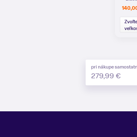
140,0
Zvoľt
veľko
pri nákupe samostat
279,99 €