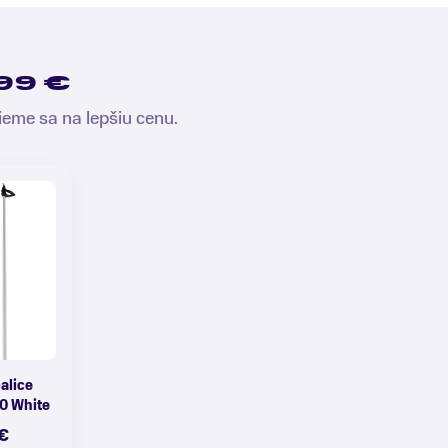
99 €
ieme sa na lepšiu cenu.
alice
0 White
€