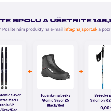
TE SPOLU A UŠETRITE 146,
 Pošlite nám produkty na e-mail
info@najsport.sk
a pozr
Atomic Savor
Topánky na bežky
Bežecké p
intec Med +
Atomic Savor 25
Salomon R 2
zanie SP
Black/Red
0,00 
k/Grey/Red