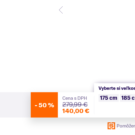
Vyberte si veľko
175 cm
185 
Cena s DPH
279,99 €
-
50 %
140,00 €
Pomôžem