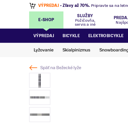
VÝPREDAJ
- Zľavy až 70%
.
Pripravte sa na let
SLUŽBY
PREDA
E-SHOP
Požičovňa,
Najšp
servis a iné
VÝPREDAJ
BICYKLE
ELEKTROBICYKLE
Lyžovanie
Skialpinizmus
Snowboardin
Späť na
Bežecké lyže