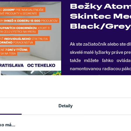
Bežky Atom
Skintec Med
Black/Gre
Ak ste začiatočník alebo ste d
skvelé malé lyžiarky práve pre
takže môžete ľahko ovláda
namontovanou radiacou pákou 
nie je potrebné.
Stačí si len užiť perfektnú j
budete potrebovať zmeniť pás
Detaily
možnosťou univerzálneho pl
povrchu s lepšími úchopovými
ko má...