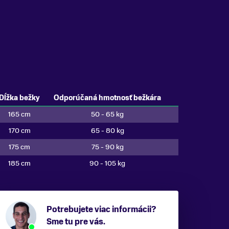
Dĺžka bežky
Odporúčaná hmotnosť bežkára
165 cm
50 - 65 kg
170 cm
65 - 80 kg
175 cm
75 - 90 kg
185 cm
90 - 105 kg
Potrebujete viac informácii?
Sme tu pre vás.