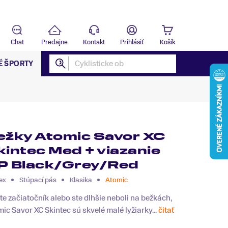
Predajňa
B
Chat
Predajne
Kontakt
Prihlásiť
Košík
É ŠPORTY
ežky Atomic Savor XC
kintec Med + viazanie
P Black/Grey/Red
ex
Stúpací pás
Klasika
Atomic
te začiatočník alebo ste dlhšie neboli na bežkách,
ic Savor XC Skintec sú skvelé malé lyžiarky...
čitať