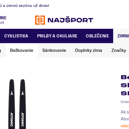
nú a zimnú sezónu už dnes!
JNE
ort
CYKLISTIKA
PRILBY A OKULIARE
OBLEČENIE
ZIMN
g
Bežkovanie
Sánkovanie
Doplnky zima
Značky
B
S
S
Unis
Ak s
Atom
viac