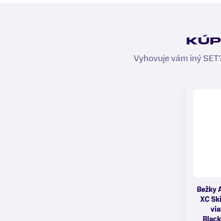
KÚP
Vyhovuje vám iný SET?
Bežky 
XC Sk
via
Blac