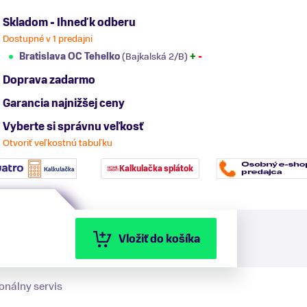
Skladom - Ihneď k odberu
Dostupné v 1 predajni
Bratislava OC Tehelko
(Bajkalská 2/B)
+
-
Doprava zadarmo
Garancia najnižšej ceny
Vyberte si správnu veľkosť
Otvoriť veľkostnú tabuľku
Kalkulačka splátok
Vložiť do košíka
onálny servis