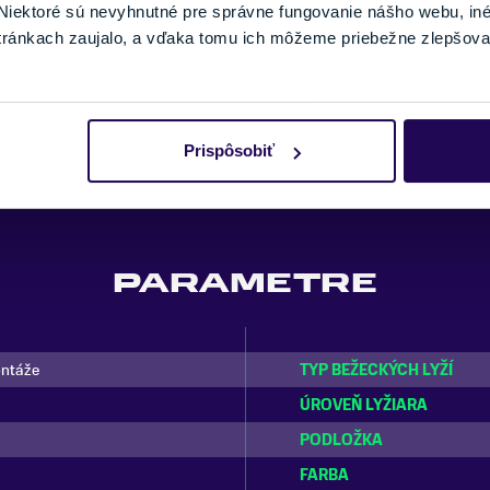
iektoré sú nevyhnutné pre správne fungovanie nášho webu, in
tránkach zaujalo, a vďaka tomu ich môžeme priebežne zlepšova
Prispôsobiť
u
PARAMETRE
ontáže
TYP BEŽECKÝCH LYŽÍ
ÚROVEŇ LYŽIARA
PODLOŽKA
FARBA