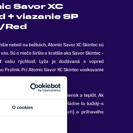
ic Savor XC
 + viazanie SP
y/Red
lhšie neboli na bežkách, Atomic Savor XC Skintec sú
 vás
.
Sú o niečo širšie a kratšie ako Savor Skintec -
ť vašu rýchlosť. Lyža je dodávaná s vopred
Prolink. Pri Atomic Savor XC Skintec voskovanie
azdu za všetkých snehových podmienok a teplôt. Ak
y, je to rýchle, jednoduché a zvládne to každý-s
O cookies
ášťa (prednastaveného na lyžiach) a priľnavého
 vlastnosťami.