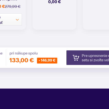
0,00 €
0 €
279,99 €
e
sť
ne
pri nákupe spolu
Pre upresnenie
133,00 €
setu si zvoľte ve
- 146,99 €