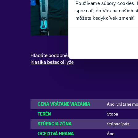
Používame súbory cookies. N
spoznať, čo Vás na našich s
môžete kedykoľvek zmeniť.
Hľadáte podobné modely? Pozrite si celú kategóri
Klasika bežecké lyže
CENA VRÁTANE VIAZANIA
Áno, vrátane m
TERÉN
Stopa
STÚPACIA ZÓNA
Stúpací pás
OCEĽOVÁ HRANA
Áno