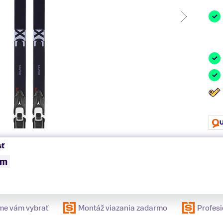
sť
cm
e vám vybrať
Montáž viazania zadarmo
Profesi