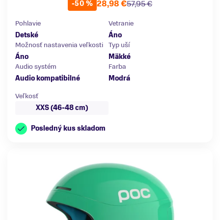
28,98 €
57,95 €
-50 %
Pohlavie
Vetranie
Detské
Áno
Možnosť nastavenia veľkosti
Typ uší
Áno
Mäkké
Audio systém
Farba
Audio kompatibilné
Modrá
Veľkosť
XXS (46-48 cm)
Posledný kus skladom