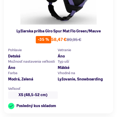
Lyžiarska prilba Giro Spur Mat Flo Green/Mauve
58,47 €
89,95 €
-35 %
Pohlavie
Vetranie
Detské
Áno
Možnosť nastavenia veľkosti
Typ uší
Áno
Mäkké
Farba
Vhodné na
Modrá, Zelená
Lyžovanie, Snowboarding
Veľkosť
XS (48,5-52 cm)
Posledný kus skladom