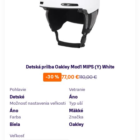
Detská prilba Oakley Mod1 MIPS (Y) White
77,00 €
110,00 €
-30 %
Pohlavie
Vetranie
Detské
Áno
Možnosť nastavenia veľkosti
Typ uší
Áno
Mäkké
Farba
Značka
Biela
Oakley
Veľkosť