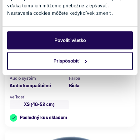
vďaka tomu ich môžeme priebežne zlepšovať.
Nastavenia cookies môžete kedykoľvek zmeniť.
Lyžiarska prilba Atomic Four Jr White
45,00 €
89,99 €
-50 %
Povoliť všetko
Pohlavie
Vetranie
Detské
Áno
Prispôsobiť
Možnosť nastavenia veľkosti
Typ uší
Áno
Mäkké
Audio systém
Farba
Audio kompatibilné
Biela
Veľkosť
XS (48-52 cm)
Posledný kus skladom