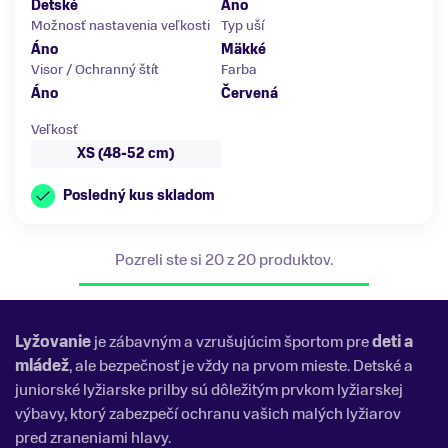
Detské
Áno
Možnosť nastavenia veľkosti
Typ uší
Áno
Mäkké
Visor / Ochranný štít
Farba
Áno
Červená
Veľkosť
XS (48-52 cm)
Posledný kus skladom
Pozreli ste si 20 z 20 produktov.
Lyžovanie
je zábavným a vzrušujúcim športom pre
deti a
mládež
, ale bezpečnosť je vždy na prvom mieste. Detské a
juniorské lyžiarske prilby sú dôležitým prvkom lyžiarskej
výbavy, ktorý zabezpečí ochranu vašich malých lyžiarov
pred zraneniami hlavy.