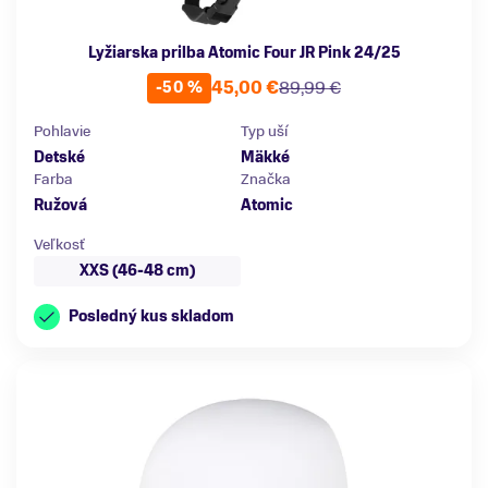
Lyžiarska prilba Atomic Four JR Pink 24/25
45,00 €
89,99 €
-50 %
Pohlavie
Typ uší
Detské
Mäkké
Farba
Značka
Ružová
Atomic
Veľkosť
XXS (46-48 cm)
Posledný kus skladom