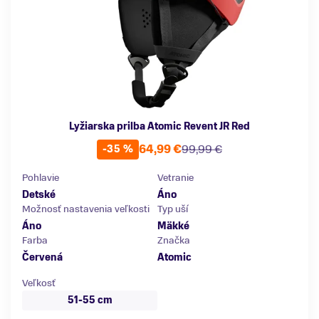
Lyžiarska prilba Atomic Revent JR Red
64,99 €
99,99 €
-35 %
Pohlavie
Vetranie
Detské
Áno
Možnosť nastavenia veľkosti
Typ uší
Áno
Mäkké
Farba
Značka
Červená
Atomic
Veľkosť
51-55 cm