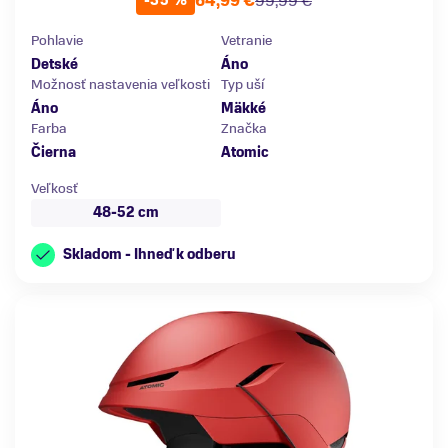
64,99 €
99,99 €
-35 %
Pohlavie
Vetranie
Detské
Áno
Možnosť nastavenia veľkosti
Typ uší
Áno
Mäkké
Farba
Značka
Čierna
Atomic
Veľkosť
48-52 cm
Skladom - Ihneď k odberu