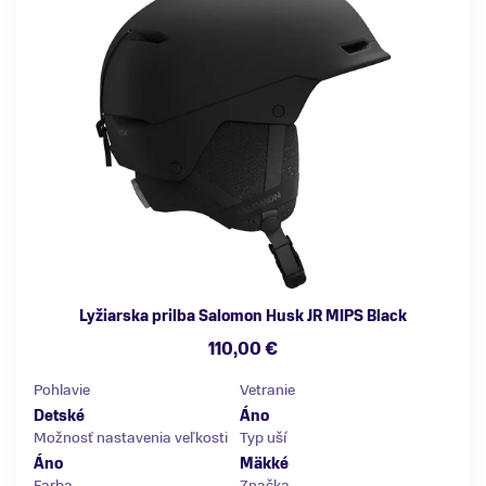
Lyžiarska prilba Salomon Husk JR MIPS Black
110,00 €
Pohlavie
Vetranie
Detské
Áno
Možnosť nastavenia veľkosti
Typ uší
Áno
Mäkké
Farba
Značka