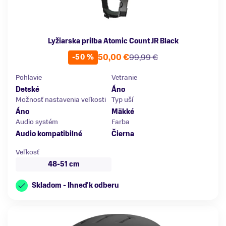
Lyžiarska prilba Atomic Count JR Black
50,00 €
99,99 €
-50 %
Pohlavie
Vetranie
Detské
Áno
Možnosť nastavenia veľkosti
Typ uší
Áno
Mäkké
Audio systém
Farba
Audio kompatibilné
Čierna
Veľkosť
48-51 cm
Skladom - Ihneď k odberu