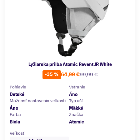
Lyžiarska prilba Atomic Revent JR White
64,99 €
99,99 €
-35 %
Pohlavie
Vetranie
Detské
Áno
Možnosť nastavenia veľkosti
Typ uší
Áno
Mäkké
Farba
Značka
Biela
Atomic
Veľkosť