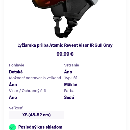
Lyžiarska prilba Atomic Revent Visor JR Gull Gray
99,99 €
Pohlavie
Vetranie
Detské
Áno
Možnosť nastavenia veľkosti
Typ uší
Áno
Mäkké
Visor / Ochranný štít
Farba
Áno
Šedá
Veľkosť
XS (48-52 cm)
Posledný kus skladom