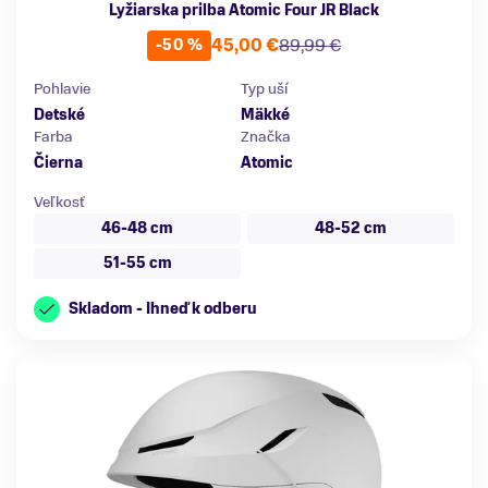
Lyžiarska prilba Atomic Four JR Black
45,00 €
89,99 €
-50 %
Pohlavie
Typ uší
Detské
Mäkké
Farba
Značka
Čierna
Atomic
Veľkosť
46-48 cm
48-52 cm
51-55 cm
Skladom - Ihneď k odberu