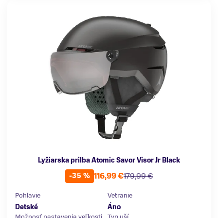
Lyžiarska prilba Atomic Savor Visor Jr Black
116,99 €
179,99 €
-35 %
Pohlavie
Vetranie
Detské
Áno
Možnosť nastavenia veľkosti
Typ uší