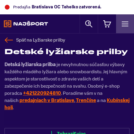
Predajňa
Trek Flagship Store Bratislava
zatvorená.
Späť na
Lyžiarske prilby
Detské lyžiarske prilby
Detská lyžiarska prilba
je nevyhnutnou súčasťou výbavy
každého mladého lyžiara alebo snowboardistu. Jej hlavným
aspektom je starostlivosť o zdravie vašich detí a
zabezpečenie ich bezpečnosti na svahu. Osobný e-shop
poradca
+421220924810
. Poradíme vám v na
našich
predajniach v Bratislave
,
Trenčíne
a na
Kubínskej
holi
.