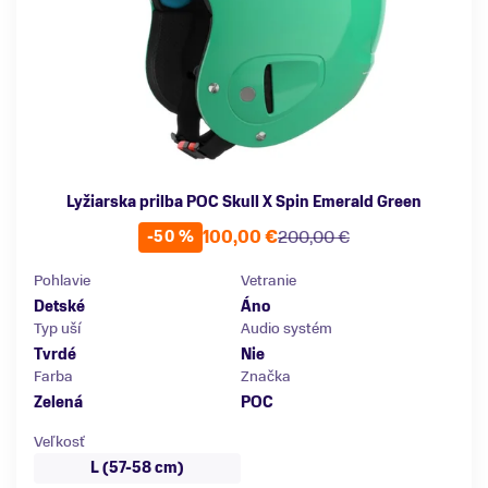
Lyžiarska prilba POC Skull X Spin Emerald Green
100,00 €
200,00 €
-50 %
Pohlavie
Vetranie
Detské
Áno
Typ uší
Audio systém
Tvrdé
Nie
Farba
Značka
Zelená
POC
Veľkosť
L (57-58 cm)