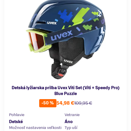
Detská lyžiarska prilba Uvex Viti Set (Viti + Speedy Pro)
Blue Puzzle
54,98 €
109,95 €
-50 %
Pohlavie
Vetranie
Detské
Áno
Možnosť nastavenia veľkosti
Typ uší