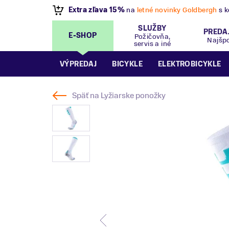
VÝPREDAJ
- Zľavy až 70%
.
Pripravte sa na let
SLUŽBY
PREDA
E-SHOP
Požičovňa,
Najšp
servis a iné
VÝPREDAJ
BICYKLE
ELEKTROBICYKLE
Späť na
Lyžiarske ponožky