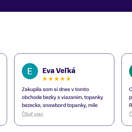
Eva Veľká
Zakupila som si dnes v tomto
C
obchode bezky s viazanim, topanky
p
bezecke, snowbord topanky, mile
R
prekvapenie ako Peter, ktory nas
b
Čítať viac
Č
obsluhoval mal prehlad, poradil nam
s
super. Za mna velmi mila obsluha,
V