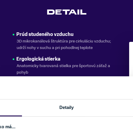
DETAIL
Prúd studeného vzduchu
3D mikrokanálová štruktúra pre cirkuláciu vzduchu;
udrží nohy v suchu a pri pohodlnej teplote
Ergologická stierka
o
Anatomicky tvarovaná stielka pre športovú záťaž a
pohyb
 efekt
Zerodor
Pokročilá strieborná kovová priadza ZERODOR,
pretkaná bežnou priadzou, dosahuje antistatický a
je
antimikrobiálny účinok. Zabraňuje tak tvorbe
Detaily
nepríjemných pachov a dodáva odevom UYN
dlhotrvajúci pocit sviežosti a pohodlia
ko má...