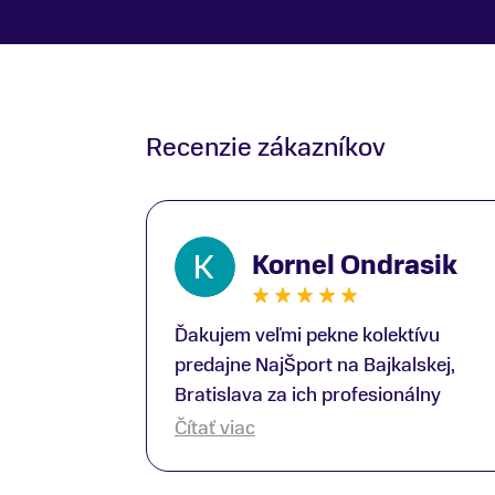
Recenzie zákazníkov
Kornel Ondrasik
Ďakujem veľmi pekne kolektívu
predajne NajŠport na Bajkalskej,
Bratislava za ich profesionálny
prístup k zákazníkom; Zvlášť
Čítať viac
ďakujem špecialistovi Martinovi
Gunišovi za jeho odbornú pomoc pri