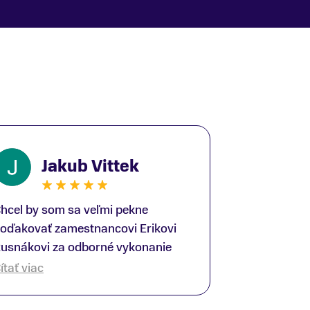
Jakub Vittek
hcel by som sa veľmi pekne
oďakovať zamestnancovi Erikovi
usnákovi za odborné vykonanie
ike-fittingu. Je to super človek na
ítať viac
právnom mieste a veľký odborník.
šetko patrične vysvetlil do detailov