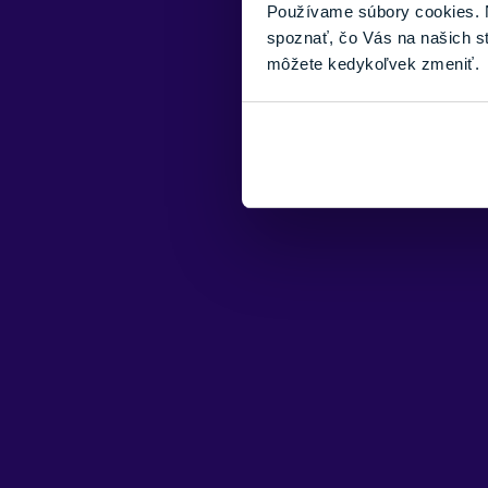
Používame súbory cookies. N
spoznať, čo Vás na našich s
môžete kedykoľvek zmeniť.