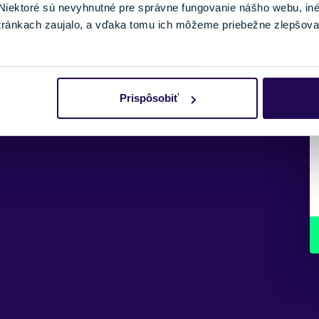
iektoré sú nevyhnutné pre správne fungovanie nášho webu, in
tránkach zaujalo, a vďaka tomu ich môžeme priebežne zlepšova
Prispôsobiť