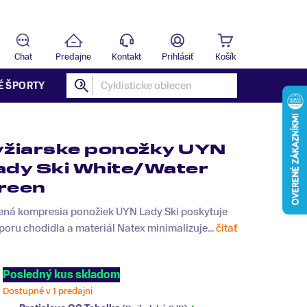
Predajňa
B
Chat
Predajne
Kontakt
Prihlásiť
Košík
É ŠPORTY
yžiarske ponožky UYN
ady Ski White/Water
reen
lená kompresia ponožiek UYN Lady Ski poskytuje
oru chodidla a materiál Natex minimalizuje...
čitať
Posledný kus skladom
Dostupné v 1 predajni