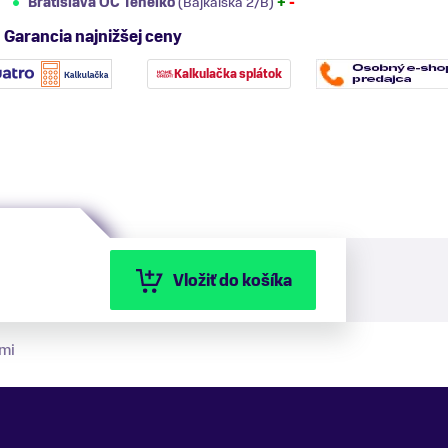
Bratislava OC Tehelko
(Bajkalská 2/B)
+
-
Garancia najnižšej ceny
Kalkulačka splátok
Vložiť do košíka
mi