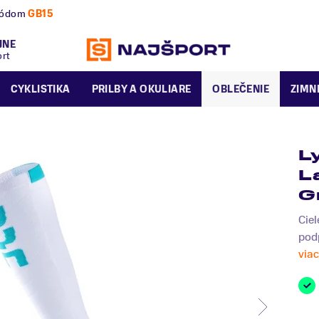
nú a zimnú sezónu už dnes!
JNE
ort
CYKLISTIKA
PRILBY A OKULIARE
OBLEČENIE
ZIMN
L
L
G
Cie
podp
viac