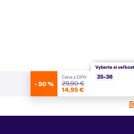
Vyberte si veľkos
35-36
Cena s DPH
29,90 €
-
50 %
14,95 €