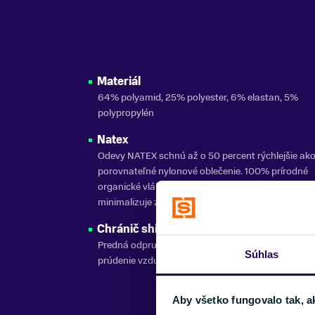
Materiál
64% polyamid, 25% polyester, 6% elastan, 5%
polypropylén
Natex
Odevy NATEX schnú až o 50 percent rýchlejšie ak
porovnateľné nylonové oblečenie. 100% prírodné
organické vlákno je elastickejšie a bakteriostatický
minimalizuje zápach
Chránič shin
Predná odpružená ochrana, ktorá súčasne zaruču
Súhlas
prúdenie vzduchu
Aby všetko fungovalo tak, a