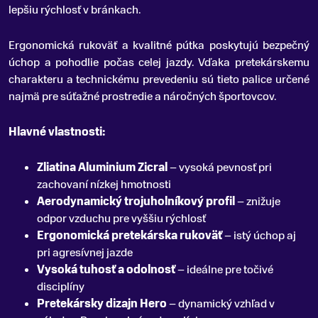
lepšiu rýchlosť v bránkach.
Ergonomická rukoväť a kvalitné pútka poskytujú bezpečný
úchop a pohodlie počas celej jazdy. Vďaka pretekárskemu
charakteru a technickému prevedeniu sú tieto palice určené
najmä pre súťažné prostredie a náročných športovcov.
Hlavné vlastnosti:
Zliatina Aluminium Zicral
– vysoká pevnosť pri
zachovaní nízkej hmotnosti
Aerodynamický trojuholníkový profil
– znižuje
odpor vzduchu pre vyššiu rýchlosť
Ergonomická pretekárska rukoväť
– istý úchop aj
pri agresívnej jazde
Vysoká tuhosť a odolnosť
– ideálne pre točivé
disciplíny
Pretekársky dizajn Hero
– dynamický vzhľad v