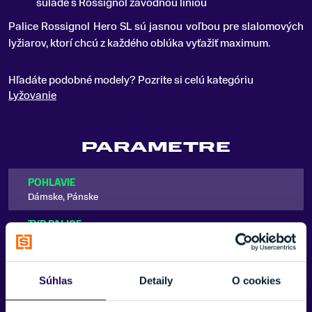
súlade s Rossignol závodnou líniou
Palice Rossignol Hero SL sú jasnou voľbou pre slalomových
lyžiarov, ktorí chcú z každého oblúka vyťažiť maximum.
Hľadáte podobné modely? Pozrite si celú kategóriu
Lyžovanie
PARAMETRE
POHLAVIE
Dámske, Pánske
TYP PALICE
Univerzálna/ All Mountain
MATERIÁL PALICE
Hliník
Súhlas
Detaily
O cookies
FARBA