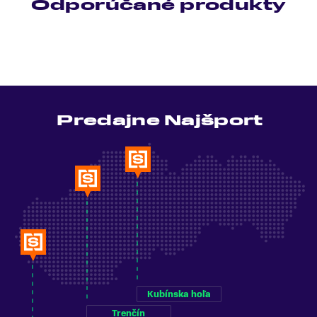
Odporúčané produkty
Predajne Najšport
Kubínska hoľa
Trenčín