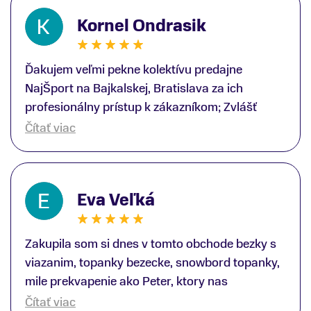
Kornel Ondrasik
Ďakujem veľmi pekne kolektívu predajne
NajŠport na Bajkalskej, Bratislava za ich
profesionálny prístup k zákazníkom; Zvlášť
ďakujem špecialistovi Martinovi Gunišovi za
Čítať viac
jeho odbornú pomoc pri kúpe nových lyží a
lyžiarskej obuvi, ako aj prilby.. všetko značka
Atomic; Pán Martin Guniš mi svojou
Eva Veľká
odbornosťou otvoril nové obzory a dozvedel
som sa, vďaka jeho profesionálnemu prístupu k
zákazníkovi, up-to-date informácie o nových
Zakupila som si dnes v tomto obchode bezky s
trendoch v lyžiarských technológiách; Z
viazanim, topanky bezecke, snowbord topanky,
predajne NajŠport som odchádzal s nakúpom
mile prekvapenie ako Peter, ktory nas
nového lyžiarského vybavenia nielen ako veľmi
obsluhoval mal prehlad, poradil nam super. Za
Čítať viac