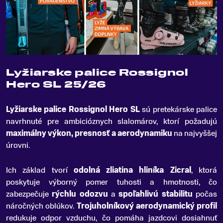
Lyžiarske palice Rossignol
Hero SL 25/26
Lyžiarske palice Rossignol Hero SL
sú pretekárske palice
navrhnuté pre ambicióznych slalomárov, ktorí požadujú
maximálny výkon, presnosť a aerodynamiku
na najvyššej
úrovni
.
Ich základ tvorí
odolná zliatina hliníka Zicral
, ktorá
poskytuje výborný pomer tuhosti a hmotnosti, čo
zabezpečuje
rýchlu odozvu
a
spoľahlivú stabilitu
počas
náročných oblúkov.
Trojuholníkový aerodynamický profil
redukuje odpor vzduchu, čo pomáha jazdcovi dosiahnuť