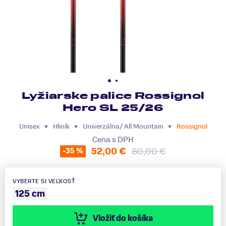
Lyžiarske palice Rossignol
Hero SL 25/26
Unisex
Hliník
Univerzálna/ All Mountain
Rossignol
Cena s DPH
52,00 €
80,00 €
-35 %
VYBERTE SI VEĽKOSŤ
125 cm
Vložiť do košíka