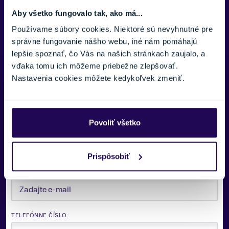
Zobraziť viac
Čierna
Aby všetko fungovalo tak, ako má...
ZNAČKA
Používame súbory cookies. Niektoré sú nevyhnutné pre
Rossignol
správne fungovanie nášho webu, iné nám pomáhajú
lepšie spoznať, čo Vás na našich stránkach zaujalo, a
Zobraziť menej
vďaka tomu ich môžeme priebežne zlepšovať.
Nastavenia cookies môžete kedykoľvek zmeniť.
Potrebujete viac informácii? Sme tu
pre vás.
Povoliť všetko
VAŠE MENO:
Prispôsobiť
E-MAIL:
TELEFÓNNE ČÍSLO: